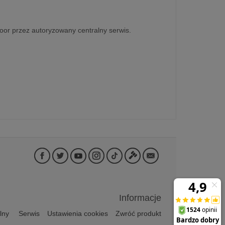
oor przez autoryzowany centralny serwis.
Informacje
lny
Serwis
Ustawienia cookies
Zwróć produkt