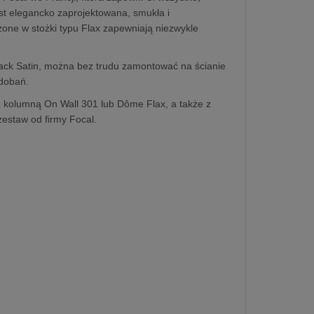
st elegancko zaprojektowana, smukła i
one w stożki typu Flax zapewniają niezwykle
lack Satin, można bez trudu zamontować na ścianie
odobań.
z kolumną On Wall 301 lub Dôme Flax, a także z
zestaw od firmy Focal.