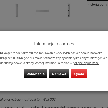
Historia ceny
Informacja o cookies
Klikając “Zgoda” akceptujesz zapisywanie wszystkich danych cookie na twoim
urządzeniu. Kliknięcie “Odmowa” oznacza zapisywanie tylko danych niezbędnych
do funkcjonowania strony. Więcej informacji o cookie w
polityce prywatności
.
Ustawienia
Odmowa
Zgoda
Kolumna głoś
Możliwość za
na 10, 20 i 3
nikowa naścienna Focal On Wall 302
o naścienna kolumna głośnikowa wyprodukowana w pracowniach firmy F