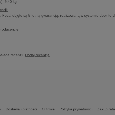
o): 9,40 kg
ncji:
 Focal objęte są 5-letnią gwarancją, realizowaną w systemie door-to-d
producencie
osiada recenzji.
Dodaj recenzję
n
Dostawa i płatności
O firmie
Polityka prywatności
Zakup rata