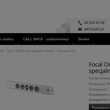
42 213 01 66
q21@q21.pl
 ratalny
CALL BACK - oddzwonimy!
Serwis
02 - Raty 30x0% lub specjalna oferta! - Dostawa 0zł!
Focal O
specjaln
Dodaj recenzj
Producent:
F
Dostępność:
Oczekujemy n
dostępności m
Powiadom 