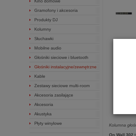
Kino domowe
Gramofony i akcesoria
Produkty DJ
Kolumny
Słuchawki
Mobilne audio
Głośniki sieciowe i bluetooth
Głośniki instalacyjne/zewnętrzne
Kable
Zestawy sieciowe multi-room
Akcesoria zasilające
Akcesoria
Akustyka
Płyty winylowe
Kolumna głoś
On Wall 302
t