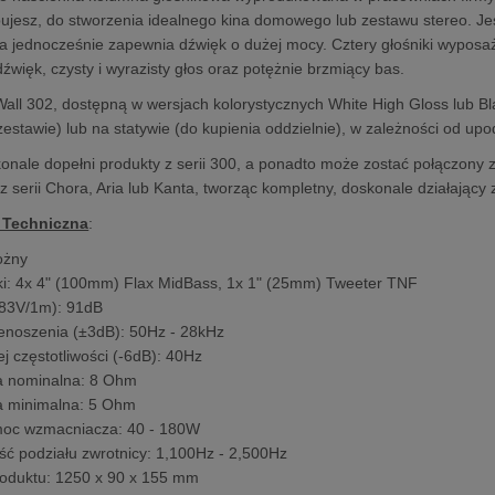
ujesz, do stworzenia idealnego kina domowego lub zestawu stereo. Je
 jednocześnie zapewnia dźwięk o dużej mocy. Cztery głośniki wyposaż
źwięk, czysty i wyrazisty głos oraz potężnie brzmiący bas.
ll 302, dostępną w wersjach kolorystycznych White High Gloss lub B
zestawie) lub na statywie (do kupienia oddzielnie), w zależności od up
nale dopełni produkty z serii 300, a ponadto może zostać połączony 
z serii Chora, Aria lub Kanta, tworząc kompletny, doskonale działający 
 Techniczna
:
ożny
ki: 4x 4" (100mm) Flax MidBass, 1x 1" (25mm) Tweeter TNF
.83V/1m): 91dB
enoszenia (±3dB): 50Hz - 28kHz
ej częstotliwości (-6dB): 40Hz
a nominalna: 8 Ohm
a minimalna: 5 Ohm
moc wzmacniacza: 40 - 180W
ość podziału zwrotnicy: 1,100Hz - 2,500Hz
oduktu: 1250 x 90 x 155 mm