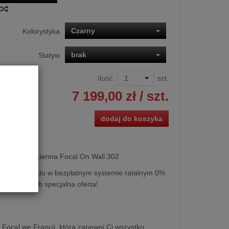
Czarny
Kolorystyka
brak
Statyw
Ilość:
szt.
7 199,00 zł
/ szt.
dodaj do koszyka
nikowa naścienna Focal On Wall 302
kupu produktu w bezpłatnym systemie ratalnym 0%
0 miesięcy lub specjalna oferta!
ocal we Francji, która zapewni Ci wszystko,