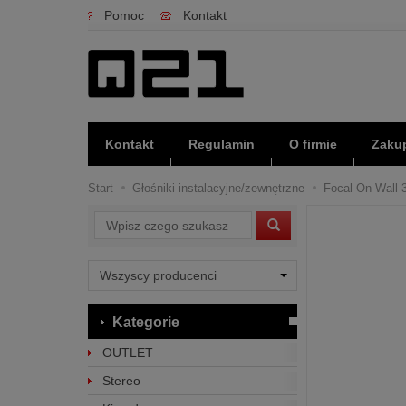
Pomoc
Kontakt
Kontakt
Regulamin
O firmie
Zakup
Start
Głośniki instalacyjne/zewnętrzne
Focal On Wall 3
Wyszukaj
Kategorie
OUTLET
Stereo