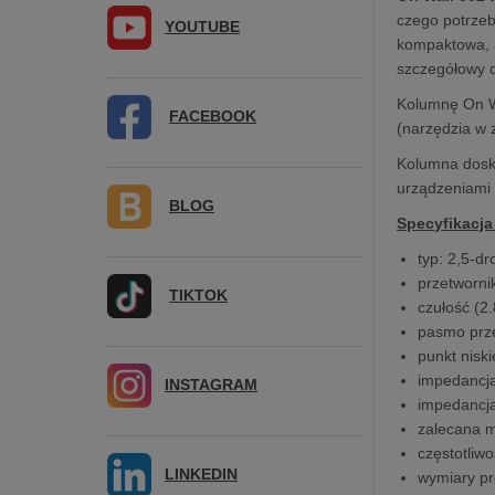
czego potrzeb
YOUTUBE
kompaktowa, a
szczegółowy d
Kolumnę On Wa
FACEBOOK
(narzędzia w 
Kolumna dosko
urządzeniami 
BLOG
Specyfikacja
typ: 2,5-dr
przetworni
TIKTOK
czułość (2
pasmo prz
punkt niski
impedancj
INSTAGRAM
impedancj
zalecana 
częstotliw
LINKEDIN
wymiary pr