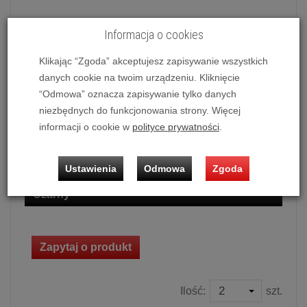
Personalizacja nadruku
Informacja o cookies
Nie
Klikając “Zgoda” akceptujesz zapisywanie wszystkich
danych cookie na twoim urządzeniu. Kliknięcie
Kolor tkaniny
“Odmowa” oznacza zapisywanie tylko danych
niezbędnych do funkcjonowania strony. Więcej
Czarny
informacji o cookie w
polityce prywatności
.
Kolor ramki
Ustawienia
Odmowa
Zgoda
Czarny
Zapytaj o produkt
Ilość:
szt.