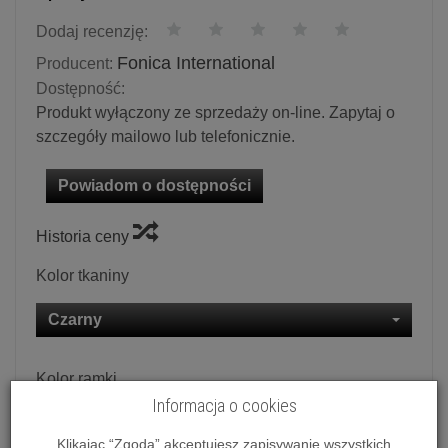
Dodaj recenzję:
Fonica International
Producent:
Dostępność:
Produkt wyłączony ze sprzedaży on-line. Zapytaj o
szczegóły mailowo lub telefonicznie.
Powiadom o dostępności
Historia ceny
Kolor tkaniny
Czarny
Kolor ramki
Informacja o cookies
Czarna
Klikając “Zgoda” akceptujesz zapisywanie wszystkich