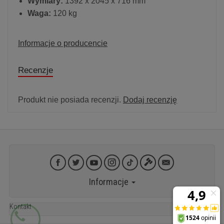
Wymiary:
1392 x 2045 x 716 mm
Waga:
120 kg
Informacje o producencie
Recenzje
Produkt nie posiada recenzji.
Dodaj recenzję
Informacje
Kontakt