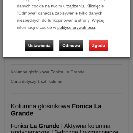
danych cookie na twoim urządzeniu. Kliknięcie
“Odmowa” oznacza zapisywanie tylko danych
Zapytaj o produkt
niezbędnych do funkcjonowania strony. Więcej
informacji o cookie w
polityce prywatności
.
Ilość:
szt.
165 000,00 zł
/ szt.
Ustawienia
Odmowa
Zgoda
Kolumna głośnikowa Fonica La Grande
Cena dotyczy 1 szt. kolumn.
Kolumna głośnikowa
Fonica La
Grande
Fonica
La Grande
| Aktywna kolumna
izodynamiczna | 3-drożna | wzmacniacze