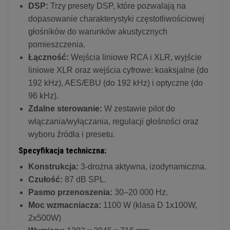
DSP:
Trzy presety DSP, które pozwalają na
dopasowanie charakterystyki częstotliwościowej
głośników do warunków akustycznych
pomieszczenia.
Łączność:
Wejścia liniowe RCA i XLR, wyjście
liniowe XLR oraz wejścia cyfrowe: koaksjalne (do
192 kHz), AES/EBU (do 192 kHz) i optyczne (do
96 kHz).
Zdalne sterowanie:
W zestawie pilot do
włączania/wyłączania, regulacji głośności oraz
wyboru źródła i presetu.
Specyfikacja techniczna:
Konstrukcja:
3-drożna aktywna, izodynamiczna.
Czułość:
87 dB SPL.
Pasmo przenoszenia:
30–20 000 Hz.
Moc wzmacniacza:
1100 W (klasa D 1x100W,
2x500W)