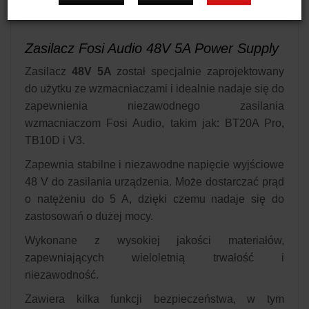
Zasilacz Fosi Audio 48V 5A Power Supply
Zasilacz
48V 5A
został specjalnie zaprojektowany
do użytku ze wzmacniaczami i idealnie nadaje się do
zapewnienia niezawodnego zasilania
wzmacniaczom Fosi Audio, takim jak: BT20A Pro,
TB10D i V3.
Zapewnia stabilne i niezawodne napięcie wyjściowe
48 V do zasilania urządzenia. Może dostarczać prąd
o natężeniu do 5 A, dzięki czemu nadaje się do
zastosowań o dużej mocy.
Wykonane z wysokiej jakości materiałów,
zapewniających wieloletnią trwałość i
niezawodność.
Zawiera kilka funkcji bezpieczeństwa, w tym