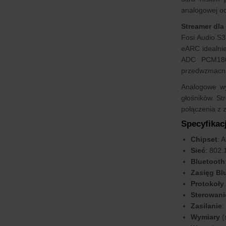
analogowej od
Streamer dla
Fosi Audio S3
eARC idealnie
ADC PCM1804
przedwzmacni
Analogowe wy
głośników. S
połączenia z 
Specyfikac
Chipset
: 
Sieć
: 802.
Bluetooth
Zasięg Bl
Protokoły
Sterowani
Zasilanie
:
Wymiary
(