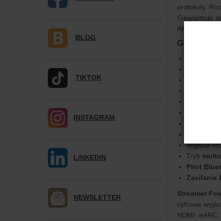
protokoły Ro
Gwarantuje r
AK4493SEQ ja
BLOG
Główne Cec
Kompakto
Obsługa p
TIKTOK
Dwuzakre
Bluetooth
Czterordz
DAC
AKM 
INSTAGRAM
Wyjścia a
Wejście a
Wyjście R
Tryb
mult
LINKEDIN
Pilot Blue
Zasilanie
Streamer Fos
NEWSLETTER
cyfrowe wyjśc
HDMI eARC o