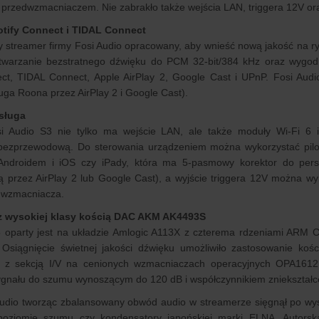
zedwzmacniaczem. Nie zabrakło także wejścia LAN, triggera 12V oraz 
tify Connect i TIDAL Connect
y streamer firmy Fosi Audio opracowany, aby wnieść nową jakość na 
twarzanie bezstratnego dźwięku do PCM 32-bit/384 kHz oraz wygodn
ect, TIDAL Connect, Apple AirPlay 2, Google Cast i UPnP. Fosi Aud
uga Roona przez AirPlay 2 i Google Cast).
sługa
i Audio S3 nie tylko ma wejście LAN, ale także moduły Wi-Fi 6 i
bezprzewodową. Do sterowania urządzeniem można wykorzystać pilot 
Androidem i iOS czy iPady, która ma 5-pasmowy korektor do perso
ą przez AirPlay 2 lub Google Cast), a wyjście triggera 12V można w
 wzmacniacza.
 z wysokiej klasy kością DAC AKM AK4493S
 oparty jest na układzie Amlogic A113X z czterema rdzeniami ARM Co
 Osiągnięcie świetnej jakości dźwięku umożliwiło zastosowanie ko
) z sekcją I/V na cenionych wzmacniaczach operacyjnych OPA1612,
ygnału do szumu wynoszącym do 120 dB i współczynnikiem zniekształ
Audio tworząc zbalansowany obwód audio w streamerze sięgnął po wys
 poziomie szumu czy kondensatory japońskiej marki ELNA. Autorska 