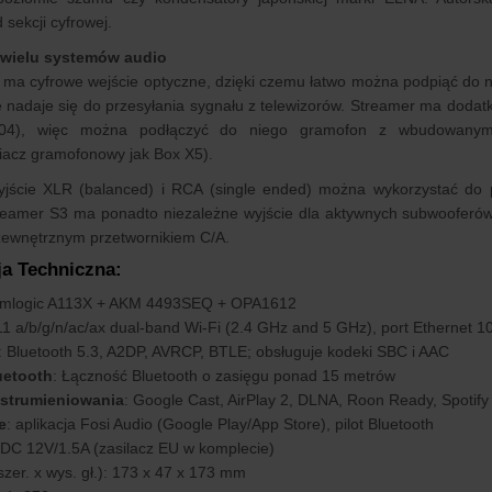
 sekcji cyfrowej.
 wielu systemów audio
 ma cyfrowe wejście optyczne, dzięki czemu łatwo można podpiąć do 
 nadaje się do przesyłania sygnału z telewizorów. Streamer ma doda
), więc można podłączyć do niego gramofon z wbudowanym 
acz gramofonowy jak Box X5).
jście XLR (balanced) i RCA (single ended) można wykorzystać do 
treamer S3 ma ponadto niezależne wyjście dla aktywnych subwooferó
zewnętrznym przetwornikiem C/A.
ja Techniczna:
Amlogic A113X + AKM 4493SEQ + OPA1612
11 a/b/g/n/ac/ax dual-band Wi-Fi (2.4 GHz and 5 GHz), port Ethernet 
: Bluetooth 5.3, A2DP, AVRCP, BTLE; obsługuje kodeki SBC i AAC
uetooth
: Łączność Bluetooth o zasięgu ponad 15 metrów
 strumieniowania
: Google Cast, AirPlay 2, DLNA, Roon Ready, Spotify
e
: aplikacja Fosi Audio (Google Play/App Store), pilot Bluetooth
 DC 12V/1.5A (zasilacz EU w komplecie)
szer. x wys. gł.): 173 x 47 x 173 mm