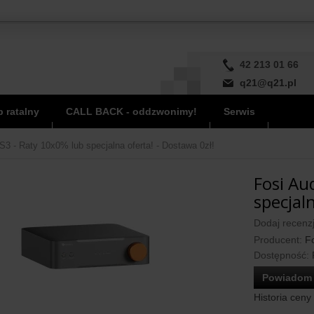
42 213 01 66
q21@q21.pl
 ratalny
CALL BACK - oddzwonimy!
Serwis
S3 - Raty 10x0% lub specjalna oferta! - Dostawa 0zł!
Fosi Au
specjaln
Dodaj recenzj
Producent:
Fo
Dostępność:
Powiadom 
Historia ceny