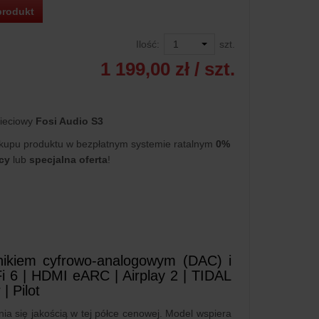
produkt
Ilość:
szt.
1 199,00 zł
/ szt.
ieciowy
Fosi Audio S3
kupu produktu w bezpłatnym systemie ratalnym
0%
cy
lub
specjalna oferta
!
nikiem cyfrowo-analogowym (DAC) i
 6 | HDMI eARC | Airplay 2 | TIDAL
| Pilot
ia się jakością w tej półce cenowej. Model wspiera