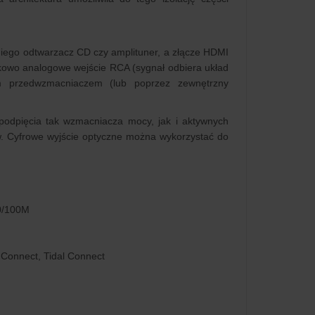
niego odtwarzacz CD czy amplituner, a złącze HDMI
tkowo analogowe wejście RCA (sygnał odbiera układ
przedwzmacniaczem (lub poprzez zewnętrzny
podpięcia tak wzmacniacza mocy, jak i aktywnych
w. Cyfrowe wyjście optyczne można wykorzystać do
10/100M
 Connect, Tidal Connect