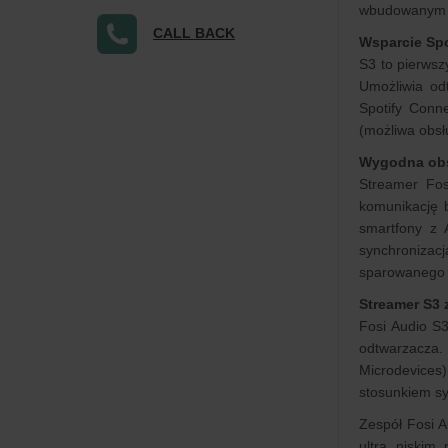
wbudowanym pr
CALL BACK
Wsparcie Spo
S3 to pierwsz
Umożliwia od
Spotify Conn
(możliwa obsł
Wygodna ob
Streamer Fos
komunikację 
smartfony z 
synchronizacj
sparowanego
Streamer S3
Fosi Audio S3
odtwarzacza.
Microdevices
stosunkiem s
Zespół Fosi 
ultra niskim