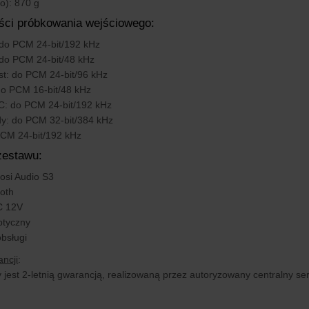
o): 870 g
ści próbkowania wejściowego:
do PCM 24-bit/192 kHz
 do PCM 24-bit/48 kHz
t: do PCM 24-bit/96 kHz
 do PCM 16-bit/48 kHz
: do PCM 24-bit/192 kHz
y: do PCM 32-bit/384 kHz
PCM 24-bit/192 kHz
zestawu:
osi Audio S3
ooth
C 12V
ptyczny
obsługi
ncji
:
y jest 2-letnią gwarancją, realizowaną przez autoryzowany centralny ser