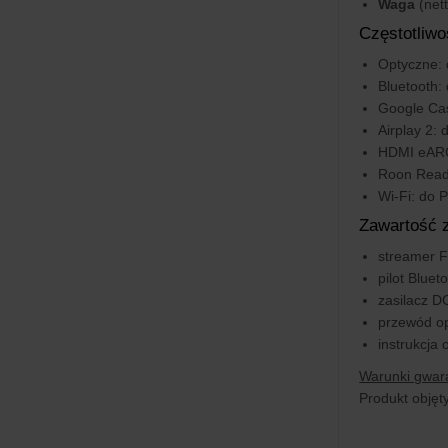
Waga
(nett
Częstotliwo
Optyczne: 
Bluetooth:
Google Cas
Airplay 2:
HDMI eARC
Roon Read
Wi-Fi: do 
Zawartość 
streamer F
pilot Bluet
zasilacz D
przewód o
instrukcja 
Warunki gwara
Produkt objęt