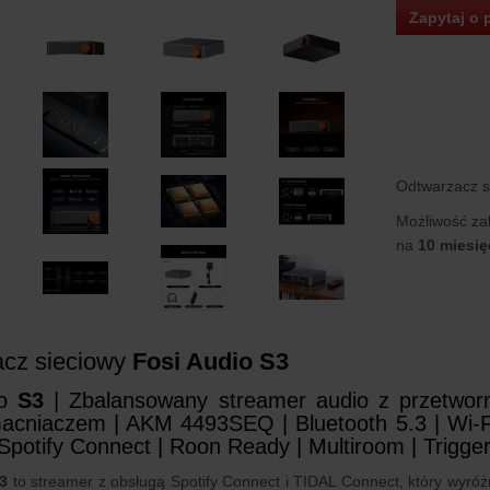
Zapytaj o 
Odtwarzacz s
Możliwość za
na
10 miesię
cz sieciowy
Fosi Audio S3
io
S3
| Zbalansowany streamer audio z przetwor
cniaczem | AKM 4493SEQ | Bluetooth 5.3 | Wi-Fi
potify Connect | Roon Ready | Multiroom | Trigger 
3
to streamer z obsługą Spotify Connect i TIDAL Connect, który wyróżn