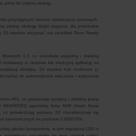
pilota do zdalnej obsługi.
rynku przystępnych cenowo odtwarzaczy sieciowych.
ą zdalną obsługę dzięki wsparciu dla protokołów
io S3 wkrótce otrzymać ma certyfikat Roon Ready
 Bluetooth 5.3, co umożliwia wygodną i stabilną
dodawany w zestawie lub intuicyjną aplikację na
nalizacji dźwięku. S3 wspiera tryb multiroom (z
ykorzystać do automatyczne włączania i wyłączania
rtex-A53, co gwarantuje wydajną i stabilną pracę
ści AK4493SEQ japońskiej firmy AKM (Asahi Kasei
 co potwierdzają pomiary. S3 charakteryzuje się
ceń harmonicznych na poziomie 0,000018%.
okiej jakości komponenty, w tym regulatory LDO o
architektura umożliwiła do tego izolację części