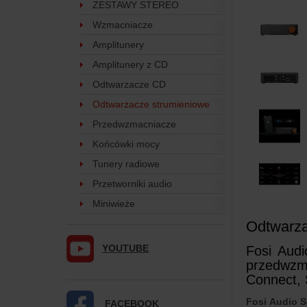
ZESTAWY STEREO
Wzmacniacze
Amplitunery
Amplitunery z CD
Odtwarzacze CD
Odtwarzacze strumieniowe
Przedwzmacniacze
Końcówki mocy
Tunery radiowe
Przetworniki audio
Miniwieże
Odtwarza
YOUTUBE
Fosi Aud
przedwzma
Connect, S
Fosi Audio S
FACEBOOK