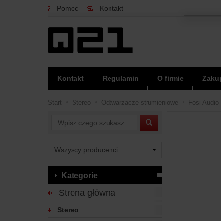
Pomoc
Kontakt
Kontakt
Regulamin
O firmie
Zakup
Start
Stereo
Odtwarzacze strumieniowe
Fosi Audio 
Wyszukaj
Kategorie
Strona główna
Stereo