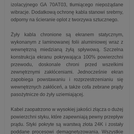
izolacyjnego GA 70AT03, tłumiącego niepożądane
wibracje. Dodatkową ochronę kabla stanowi srebrny,
odporny na ścieranie oplot z tworzywa sztucznego.
Żyły kabla chronione są ekranem statycznym,
wykonanym z laminowanej folii aluminiowej wraz z
wewnętrzną miedzianą żyłą spływową. Szczelna
konstrukcja ekranu pokrywająca 100% powierzchni
przewodu, doskonale chroni przed wszelkimi
zewnętrznymi zakłóceniami. Jednocześnie ekran
zapobiega powstawaniu i rozprzestrzenianiu się
wewnętrznych zakłóceń, a także cofa zebrane prądy
pasożytnicze do żyły uziemiającej.
Kabel zaopatrzono w wysokiej jakości złącza o dużej
powierzchni styku, które zapewniają pewny przepływ
prądu. Styki pokryte są warstwą złota 24K i zostały
poddane procesowi demagnetyzowania. Wszystkie