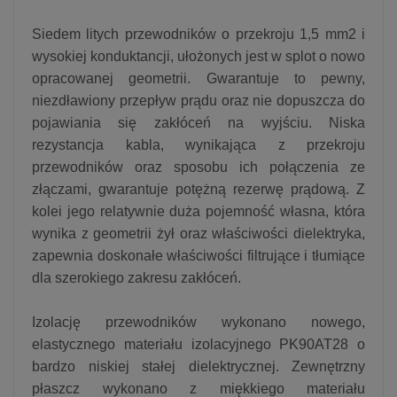
Siedem litych przewodników o przekroju 1,5 mm2 i
wysokiej konduktancji, ułożonych jest w splot o nowo
opracowanej geometrii. Gwarantuje to pewny,
niezdławiony przepływ prądu oraz nie dopuszcza do
pojawiania się zakłóceń na wyjściu. Niska
rezystancja kabla, wynikająca z przekroju
przewodników oraz sposobu ich połączenia ze
złączami, gwarantuje potężną rezerwę prądową. Z
kolei jego relatywnie duża pojemność własna, która
wynika z geometrii żył oraz właściwości dielektryka,
zapewnia doskonałe właściwości filtrujące i tłumiące
dla szerokiego zakresu zakłóceń.
Izolację przewodników wykonano nowego,
elastycznego materiału izolacyjnego PK90AT28 o
bardzo niskiej stałej dielektrycznej. Zewnętrzny
płaszcz wykonano z miękkiego materiału