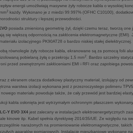
zepływ energii umożliwiają masywne żyły robocze kabla o wysokiej kon
2
4 mm
każdy. Wykonano je z miedzi 99.997% (OFHC C10100), dodatkow
norodności struktury i lepszej przewodności.
 EVO
posiada zmienioną geometrię żył, dzięki czemu teraz, tworzą one j
ją się większą odpornością na zakłócenia elektromagnetyczne (EMI). J
materiału izolacyjnego PK90AT28 o bardzo niskiej stałej dielektrycznej.
obą równolegle żyły robocze kabla, ekranowane są za pomocą folii alum
2
ieizolowaną pobielaną żyłą o przekroju 1,5 mm
. Bardzo szczelny staty
roni przed zewnętrznymi zakłóceniami EMI i RFI oraz zapobiega powst
raz z ekranem otacza dodatkowy plastyczny materiał, izolujący od zewn
trzna warstwa izolacji wykonana jest z przezroczystego polimeru TPV5
nowego materiału powoduje także, że cały przewód jest bardziej elastyc
ukcji kabla osłonięta jest wytrzymałym ochronnym płaszczem wykonan
a
LC-Y EVO 3X4
jest zalecany w instalacjach elektroenergetycznych zas
ale kinowe itp. Kabel spełnia dyrektywę 2014/35/UE. Ze względu na 
zczególnie narażonych na promieniowanie elektromagnetyczne, takich ja
czułych aparatów pomiarowych. Instalacje mieszkaniowe wykonane na