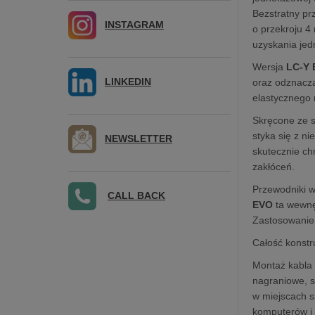
Bezstratny pr
INSTAGRAM
o przekroju 
uzyskania jed
Wersja
LC-Y
LINKEDIN
oraz odznacza
elastycznego 
Skręcone ze s
styka się z n
NEWSLETTER
skutecznie ch
zakłóceń.
Przewodniki w
CALL BACK
EVO
ta wewnę
Zastosowanie 
Całość konstr
Montaż kabl
nagraniowe, s
w miejscach s
komputerów i 