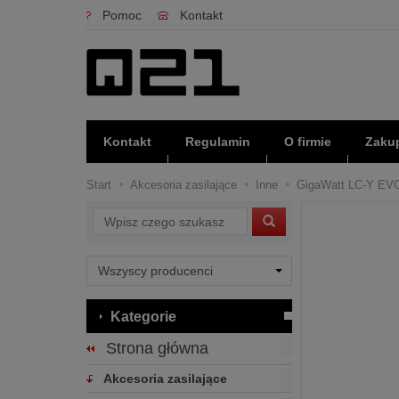
Pomoc
Kontakt
Kontakt
Regulamin
O firmie
Zakup
Start
Akcesoria zasilające
Inne
GigaWatt LC-Y EVO
Wyszukaj
Kategorie
Strona główna
Akcesoria zasilające