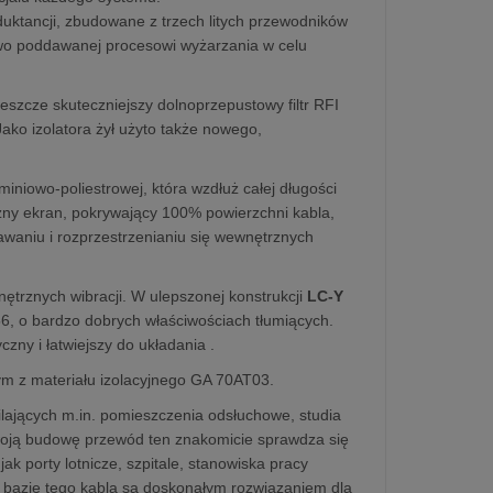
duktancji, zbudowane z trzech litych przewodników
o poddawanej procesowi wyżarzania w celu
eszcze skuteczniejszy dolnoprzepustowy filtr RFI
ako izolatora żył użyto także nowego,
iniowo-poliestrowej, która wzdłuż całej długości
czny ekran, pokrywający 100% powierzchni kabla,
awaniu i rozprzestrzenianiu się wewnętrznych
ętrznych wibracji. W ulepszonej konstrukcji
LC-Y
6, o bardzo dobrych właściwościach tłumiących.
zny i łatwiejszy do układania .
ym z materiału izolacyjnego GA 70AT03.
ilających m.in. pomieszczenia odsłuchowe, studia
swoją budowę przewód ten znakomicie sprawdza się
k porty lotnicze, szpitale, stanowiska pracy
 bazie tego kabla są doskonałym rozwiązaniem dla