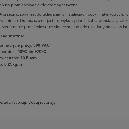
ych na promieniowanie elektromagnetyczne.
4
przeznaczony jest do układania w instalacjach pod- i natynkowych, 
w betonie. Dopuszczalne jest też wykorzystanie kabla w instalacjach 
ezpośrednie promieniowanie słoneczne lub gdy układany będzie w ka
 Techniczna
:
e napięcie pracy:
300 VAC
o
o
mperatur:
-40
C do +70
C
zewnętrzna:
13,5 mm
to:
0,25kg/m
osiada recenzji.
Dodaj recenzję