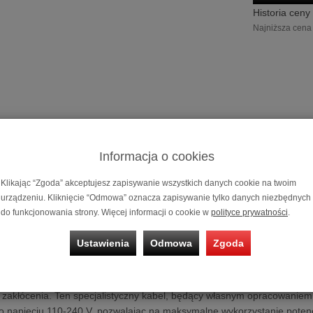
Historia ceny
Najniższa cena 
Informacja o cookies
Klikając “Zgoda” akceptujesz zapisywanie wszystkich danych cookie na twoim
urządzeniu. Kliknięcie “Odmowa” oznacza zapisywanie tylko danych niezbędnych
Prądowy kabe
do funkcjonowania strony. Więcej informacji o cookie w
polityce prywatności
.
Cena dotyczy
Ustawienia
Odmowa
Zgoda
l instalacyjny GigaWatt LC-Y EVO 3X4
Y EVO 3X4
to ekranowany kabel instalacyjny nowej generacji, przezna
 zakłócenia. Ten specjalistyczny kabel, będący własnym opracowaniem f
o napięciu 110-240 V, pozwalając na maksymalne wykorzystanie poten