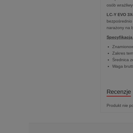
osób wrażliw
LC-Y EVO 3X
bezpośrednio 
narażony na b
Specyfikacja
Znamionow
Zakres te
Średnica 
Waga brut
Recenzje
Produkt nie p