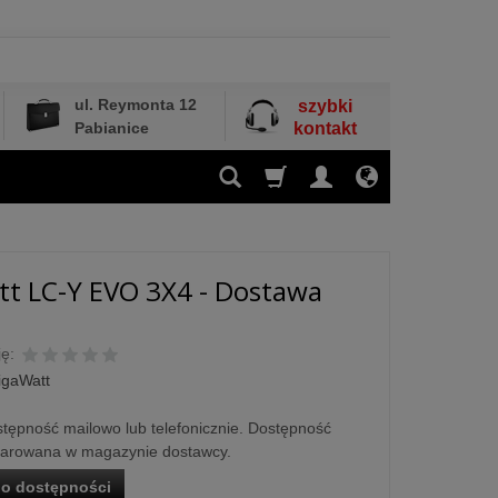
ul. Reymonta 12
szybki
Pabianice
kontakt
t LC-Y EVO 3X4 - Dostawa
ę:
igaWatt
tępność mailowo lub telefonicznie. Dostępność
larowana w magazynie dostawcy.
o dostępności