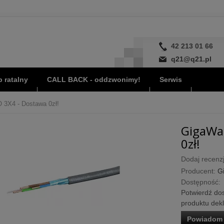
42 213 01 66
q21@q21.pl
 ratalny
CALL BACK - oddzwonimy!
Serwis
 3X4 - Dostawa 0zł!
GigaWat
0zł!
Dodaj recenzj
Producent:
G
Dostępność:
Potwierdź dos
produktu dek
Powiadom 