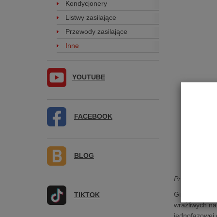
Kondycjonery
Listwy zasilające
Przewody zasilające
Inne
YOUTUBE
FACEBOOK
BLOG
Prądowy kabe
GigaWatt
LC-
TIKTOK
wrażliwych na
jednofazowej 