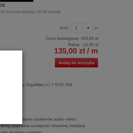
30 dni przed obniżką:
135,00 zł brutto
Ilość:
m
Cena katalogowa:
150,00 zł
Rabat: -
15,00 zł
135,00 zł
/ m
dodaj do koszyka
l instalacyjny GigaWatt LC-Y EVO 3X4
 1 m.b.
czony do zasilania systemów audio-video
irmy, poprawia wydajność dowolnej instalacji
cjału każdego systemu.