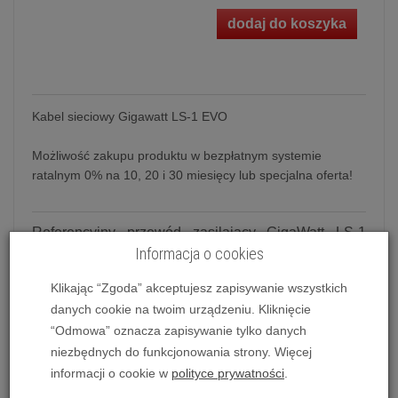
dodaj do koszyka
Kabel sieciowy Gigawatt LS-1 EVO
Możliwość zakupu produktu w bezpłatnym systemie
ratalnym 0% na 10, 20 i 30 miesięcy lub specjalna oferta!
Referencyjny przewód zasilający GigaWatt LS-1
Informacja o cookies
EVO
Klikając “Zgoda” akceptujesz zapisywanie wszystkich
Główne założenia konstrukcyjne pozostają takie
danych cookie na twoim urządzeniu. Kliknięcie
same, natomiast istotną zmianą jest zastosowanie
“Odmowa” oznacza zapisywanie tylko danych
nowych przewodników. Zamiast litych drutów
niezbędnych do funkcjonowania strony. Więcej
zastosowaliśmy tzw. umiarkowany multistrand czyli
informacji o cookie w
polityce prywatności
.
zamiast jednego drutu (solid core) mamy wiązkę