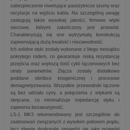
zabezpieczenie niwelujące pasożytnicze szumy oraz
oscylacje na wyjściu kabla. Na szczególną uwagę
zasługują także wysokiej jakości, firmowe wtyki
sieciowe, którymi zakończony jest przewód.
Charakteryzują się one wytrzymałą konstrukcją
zapewniającą dużą trwałość i niezawodność.
Ich solidne styki zostały wykonane z litego mosiądzu
pokrytego rodem, co gwarantuje niską rezystancję
przejścia oraz większą ilość cykli łączeniowych bez
utraty parametrów. Złącza zostały dodatkowo
poddane obróbce kriogenicznej i procesowi
demagnetyzowania. Wszystkie przewodniki łączone
są bez udziału cyny, a połączenia z wtykami są
skręcane, co minimalizuje impedancję styku i
zapewnia bezawaryjność.
LS-1 MK3 rekomendowany jest szczególnie do
zastosowań związanych z wysokim poborem prądu,
lecz równie doskonale sprawdzi się jako przewód