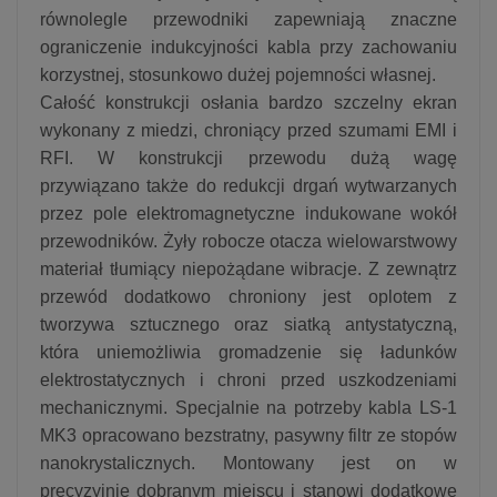
równolegle przewodniki zapewniają znaczne
ograniczenie indukcyjności kabla przy zachowaniu
korzystnej, stosunkowo dużej pojemności własnej.
Całość konstrukcji osłania bardzo szczelny ekran
wykonany z miedzi, chroniący przed szumami EMI i
RFI. W konstrukcji przewodu dużą wagę
przywiązano także do redukcji drgań wytwarzanych
przez pole elektromagnetyczne indukowane wokół
przewodników. Żyły robocze otacza wielowarstwowy
materiał tłumiący niepożądane wibracje. Z zewnątrz
przewód dodatkowo chroniony jest oplotem z
tworzywa sztucznego oraz siatką antystatyczną,
która uniemożliwia gromadzenie się ładunków
elektrostatycznych i chroni przed uszkodzeniami
mechanicznymi. Specjalnie na potrzeby kabla LS-1
MK3 opracowano bezstratny, pasywny filtr ze stopów
nanokrystalicznych. Montowany jest on w
precyzyjnie dobranym miejscu i stanowi dodatkowe