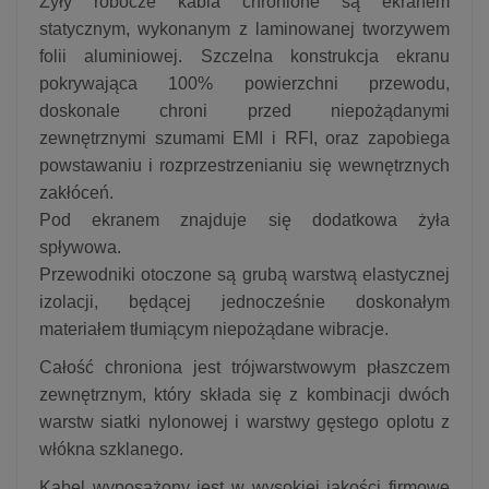
Żyły robocze kabla chronione są ekranem
statycznym, wykonanym z laminowanej tworzywem
folii aluminiowej. Szczelna konstrukcja ekranu
pokrywająca 100% powierzchni przewodu,
doskonale chroni przed niepożądanymi
zewnętrznymi szumami EMI i RFI, oraz zapobiega
powstawaniu i rozprzestrzenianiu się wewnętrznych
zakłóceń.
Pod ekranem znajduje się dodatkowa żyła
spływowa.
Przewodniki otoczone są grubą warstwą elastycznej
izolacji, będącej jednocześnie doskonałym
materiałem tłumiącym niepożądane wibracje.
Całość chroniona jest trójwarstwowym płaszczem
zewnętrznym, który składa się z kombinacji dwóch
warstw siatki nylonowej i warstwy gęstego oplotu z
włókna szklanego.
Kabel wyposażony jest w wysokiej jakości firmowe