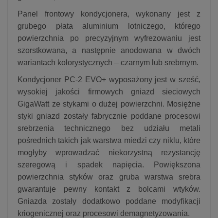
Panel frontowy kondycjonera, wykonany jest z
grubego płata aluminium lotniczego, którego
powierzchnia po precyzyjnym wyfrezowaniu jest
szorstkowana, a następnie anodowana w dwóch
wariantach kolorystycznych – czarnym lub srebrnym.
Kondycjoner PC-2 EVO+ wyposażony jest w sześć,
wysokiej jakości firmowych gniazd sieciowych
GigaWatt ze stykami o dużej powierzchni. Mosiężne
styki gniazd zostały fabrycznie poddane procesowi
srebrzenia technicznego bez udziału metali
pośrednich takich jak warstwa miedzi czy niklu, które
mogłyby wprowadzać niekorzystną rezystancję
szeregową i spadek napięcia. Powiększona
powierzchnia styków oraz gruba warstwa srebra
gwarantuje pewny kontakt z bolcami wtyków.
Gniazda zostały dodatkowo poddane modyfikacji
kriogenicznej oraz procesowi demagnetyzowania.