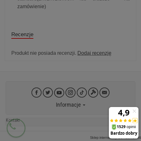
zamówienie)
Recenzje
Produkt nie posiada recenzji.
Dodaj recenzję
Informacje
Kontakt
Sklep internetowy SOTESHOP AI