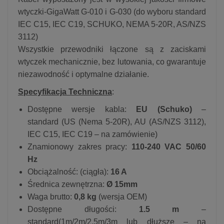
wtyczki-GigaWatt G-010 i G-030 (do wyboru standard
IEC C15, IEC C19, SCHUKO, NEMA 5-20R, AS/NZS
3112)
Wszystkie przewodniki łączone są z zaciskami
wtyczek mechanicznie, bez lutowania, co gwarantuje
niezawodność i optymalne działanie.
Specyfikacja Techniczna
:
Dostępne wersje kabla:
EU (Schuko)
–
standard (US (Nema 5-20R), AU (AS/NZS 3112),
IEC C15, IEC C19 – na zamówienie)
Znamionowy zakres pracy:
110-240 VAC 50/60
Hz
Obciążalność: (ciągła):
16 A
Średnica zewnętrzna:
Ø 15mm
Waga brutto:
0,8 kg
(wersja OEM)
Dostępne długości:
1.5 m
–
standard(1m/2m/2.5m/3m lub dłuższe – na