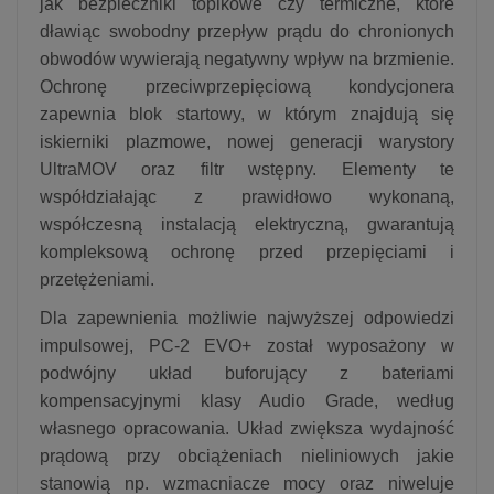
jak bezpieczniki topikowe czy termiczne, które
dławiąc swobodny przepływ prądu do chronionych
obwodów wywierają negatywny wpływ na brzmienie.
Ochronę przeciwprzepięciową kondycjonera
zapewnia blok startowy, w którym znajdują się
iskierniki plazmowe, nowej generacji warystory
UltraMOV oraz filtr wstępny. Elementy te
współdziałając z prawidłowo wykonaną,
współczesną instalacją elektryczną, gwarantują
kompleksową ochronę przed przepięciami i
przetężeniami.
Dla zapewnienia możliwie najwyższej odpowiedzi
impulsowej, PC-2 EVO+ został wyposażony w
podwójny układ buforujący z bateriami
kompensacyjnymi klasy Audio Grade, według
własnego opracowania. Układ zwiększa wydajność
prądową przy obciążeniach nieliniowych jakie
stanowią np. wzmacniacze mocy oraz niweluje