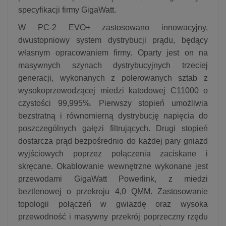
specyfikacji firmy GigaWatt.
W PC-2 EVO+ zastosowano innowacyjny,
dwustopniowy system dystrybucji prądu, będący
własnym opracowaniem firmy. Oparty jest on na
masywnych szynach dystrybucyjnych trzeciej
generacji, wykonanych z polerowanych sztab z
wysokoprzewodzącej miedzi katodowej C11000 o
czystości 99,995%. Pierwszy stopień umożliwia
bezstratną i równomierną dystrybucję napięcia do
poszczególnych gałęzi filtrujących. Drugi stopień
dostarcza prąd bezpośrednio do każdej pary gniazd
wyjściowych poprzez połączenia zaciskane i
skręcane. Okablowanie wewnętrzne wykonane jest
przewodami GigaWatt Powerlink, z miedzi
beztlenowej o przekroju 4,0 QMM. Zastosowanie
topologii połączeń w gwiazdę oraz wysoka
przewodność i masywny przekrój poprzeczny rzędu