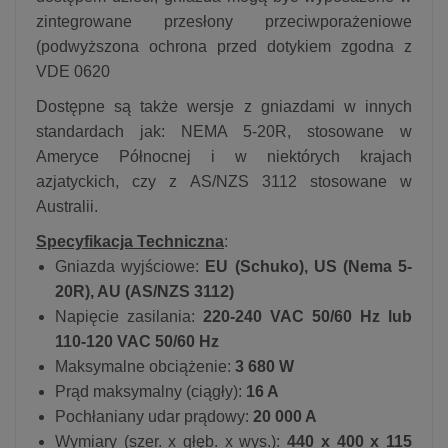
zintegrowane przesłony przeciwporażeniowe
(podwyższona ochrona przed dotykiem zgodna z
VDE 0620
Dostępne są także wersje z gniazdami w innych
standardach jak: NEMA 5-20R, stosowane w
Ameryce Północnej i w niektórych krajach
azjatyckich, czy z AS/NZS 3112 stosowane w
Australii.
Specyfikacja Techniczna
:
Gniazda wyjściowe:
EU (Schuko), US (Nema 5-
20R), AU (AS/NZS 3112)
Napięcie zasilania:
220-240 VAC 50/60 Hz lub
110-120 VAC 50/60 Hz
Maksymalne obciążenie:
3 680 W
Prąd maksymalny (ciągły):
16 A
Pochłaniany udar prądowy:
20 000 A
Wymiary (szer. x głęb. x wys.):
440 x 400 x 115