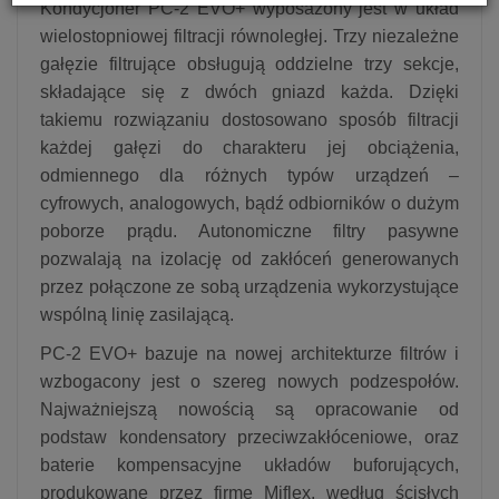
Kondycjoner PC-2 EVO+ wyposażony jest w układ
wielostopniowej filtracji równoległej. Trzy niezależne
gałęzie filtrujące obsługują oddzielne trzy sekcje,
składające się z dwóch gniazd każda. Dzięki
takiemu rozwiązaniu dostosowano sposób filtracji
każdej gałęzi do charakteru jej obciążenia,
odmiennego dla różnych typów urządzeń –
cyfrowych, analogowych, bądź odbiorników o dużym
poborze prądu. Autonomiczne filtry pasywne
pozwalają na izolację od zakłóceń generowanych
przez połączone ze sobą urządzenia wykorzystujące
wspólną linię zasilającą.
PC-2 EVO+ bazuje na nowej architekturze filtrów i
wzbogacony jest o szereg nowych podzespołów.
Najważniejszą nowością są opracowanie od
podstaw kondensatory przeciwzakłóceniowe, oraz
baterie kompensacyjne układów buforujących,
produkowane przez firmę Miflex, według ścisłych