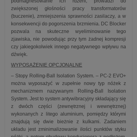
podmagnesowanie ich rdzeni, prowadzi do
zwiększonej głośności pracy transformatorów
(buczenie), zmniejszenia sprawności zasilaczy, a w
konsekwencji do pogorszenia brzmienia. DC Blocker
pozwala na skuteczne wyeliminowanie tego
zjawiska, nie powodując przy tym żadnej kompresji
czy jakiegokolwiek innego negatywnego wpływu na
dźwięk.
WYPOSAŻENIE OPCJONALNE
– Stopy Rolling-Ball Isolation System. – PC-2 EVO+
można wyposażyć w zupełnie nowy typ nóżek z
mechanizmem nazywanym Rolling-Ball Isolation
System. Jest to system antywibracyjny składający się
z dwóch części (zewnętrznej i wewnętrznej)
wykonanych z litego aluminium, pomiędzy którymi
znajdują się dwie bieżnie z kulkami. Zadaniem
układu jest zminimalizowanie ilości punktów styku
nóżki, a potem obudowy kondycjonera z podłożem,