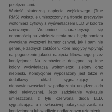
przetężeniami.
Wartość skuteczną napięcia wejściowego (True
RMS) wskazuje umieszczony na froncie precyzyjny
woltomierz cyfrowy z wyświetlaczem LED w kolorze
czerwonym. Woltomierz charakteryzuje się
odpornością na zniekształcenia oraz błędy pomiaru
wywołane wyższymi harmonicznymi, jak i sam nie
generuje żadnych zakłóceń, które mogłyby wpłynąć
na pogorszenie jakości napięcia filtrowanego przez
kondycjoner. Na zamówienie dostępne są inne
kolory wyświetlacza woltomierza: zielony oraz
niebieski. Kondycjoner wyposażony jest także w
dodatkowy układ sygnalizujący o
nieprawidłowościach w podłączeniu urządzenia do
sieci elektrycznej. Jego zadziałanie wskazuje
umieszczona z tyłu czerwona dioda LED,
sygnalizująca o niewłaściwej polaryzacji zasilania
kondycjonera lub wadliwie podłączonym uziemieniu.