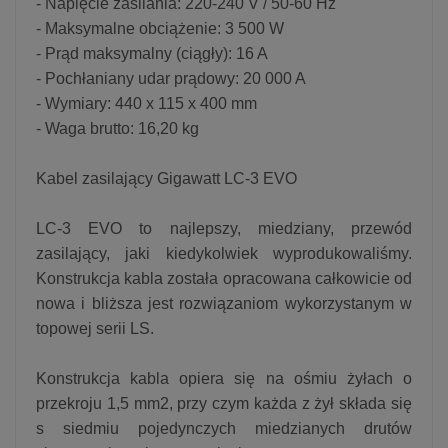
- Napięcie zasilania: 220-240 V / 50-60 Hz
- Maksymalne obciążenie: 3 500 W
- Prąd maksymalny (ciągły): 16 A
- Pochłaniany udar prądowy: 20 000 A
- Wymiary: 440 x 115 x 400 mm
- Waga brutto: 16,20 kg
Kabel zasilający Gigawatt LC-3 EVO
LC-3 EVO to najlepszy, miedziany, przewód
zasilający, jaki kiedykolwiek wyprodukowaliśmy.
Konstrukcja kabla została opracowana całkowicie od
nowa i bliższa jest rozwiązaniom wykorzystanym w
topowej serii LS.
Konstrukcja kabla opiera się na ośmiu żyłach o
przekroju 1,5 mm2, przy czym każda z żył składa się
s siedmiu pojedynczych miedzianych drutów