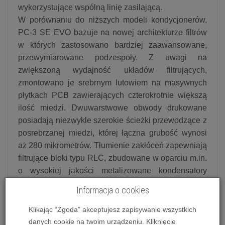
wykorzystujące wspólną linię zasilającą.
W porównaniu do niższych modeli kondycjonerów,
PC-3 SE EVO bazuje na nowej architekturze filtrów
w których zastosowano bardziej zaawansowane,
przewymiarowane podzespoły. Z uwagi na
zwiększoną wydajność układów filtrujących,
zmontowano je srebrnym lutowiem na masywnych
płytkach PCB zawierających czterokrotnie większą
ilość miedzi. Dwuwarstwowe obwody drukowane
posiadają niezwykle szerokie ścieżki przewodzące z
posrebrzanej miedzi, której łączna grubość wynosi
aż 280 mikrometrów. Tłumienie zakłóceń zapewniają
filtrujące bloki typu RLC, zbudowane w oparciu m.in.
o wysokiej jakości metalizowane kondensatory
poliestrowe oraz filtry bazujące na rdzeniach typu HF
Informacja o cookies
(High-Flux).
W kondycjonerze zrezygnowano z użycia
Klikając “Zgoda” akceptujesz zapisywanie wszystkich
tradycyjnych elementów zabezpieczających, takich
danych cookie na twoim urządzeniu. Kliknięcie