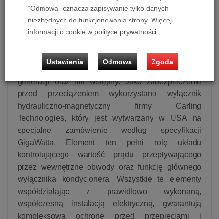
jak bezpieczniki topikowe czy termiczne, które
“Odmowa” oznacza zapisywanie tylko danych
dławiąc swobodny przepływ prądu do chronionych
niezbędnych do funkcjonowania strony. Więcej
obwodów wywierają negatywny wpływ na brzmienie.
informacji o cookie w
polityce prywatności
.
Ochronę przeciwprzepięciową kondycjonera
zapewnia blok startowy, w którym znajdują się
Ustawienia
Odmowa
Zgoda
iskierniki plazmowe, szybkie warystory nowej
generacji oraz filtr wstępny. Jako zabezpieczenie
przed przeciążeniem wykorzystano wyłącznik
hydrauliczno-magnetyczny firmy Carling
Technologies, który jest wytwarzany w USA na
specjalne zamówienie według specyfikacji
GigaWatta. Element ten pełni rolę układu
kontrolującego wartość prądu przepływającego
przez wewnętrzne obwody oraz funkcję głównego
wyłącznika kondycjonera. Wszystkie te elementy
współdziałając z prawidłowo wykonaną,
współczesną instalacją elektryczną, gwarantują
kompleksową ochronę przed przepięciami i