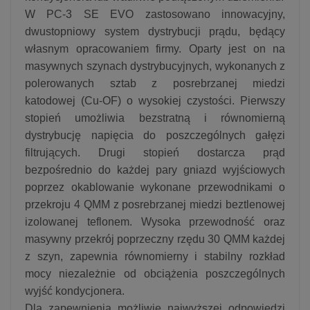
W PC-3 SE EVO zastosowano innowacyjny,
dwustopniowy system dystrybucji prądu, będący
własnym opracowaniem firmy. Oparty jest on na
masywnych szynach dystrybucyjnych, wykonanych z
polerowanych sztab z posrebrzanej miedzi
katodowej (Cu-OF) o wysokiej czystości. Pierwszy
stopień umożliwia bezstratną i równomierną
dystrybucję napięcia do poszczególnych gałęzi
filtrujących. Drugi stopień dostarcza prąd
bezpośrednio do każdej pary gniazd wyjściowych
poprzez okablowanie wykonane przewodnikami o
przekroju 4 QMM z posrebrzanej miedzi beztlenowej
izolowanej teflonem. Wysoka przewodność oraz
masywny przekrój poprzeczny rzędu 30 QMM każdej
z szyn, zapewnia równomierny i stabilny rozkład
mocy niezależnie od obciążenia poszczególnych
wyjść kondycjonera.
Dla zapewnienia możliwie najwyższej odpowiedzi