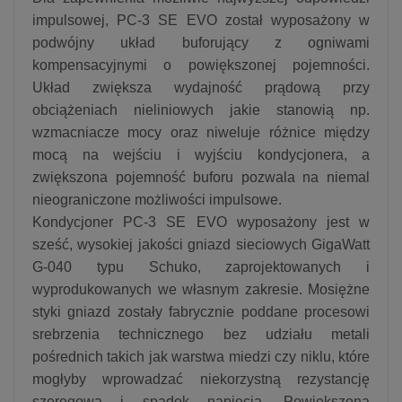
impulsowej, PC-3 SE EVO został wyposażony w
podwójny układ buforujący z ogniwami
kompensacyjnymi o powiększonej pojemności.
Układ zwiększa wydajność prądową przy
obciążeniach nieliniowych jakie stanowią np.
wzmacniacze mocy oraz niweluje różnice między
mocą na wejściu i wyjściu kondycjonera, a
zwiększona pojemność buforu pozwala na niemal
nieograniczone możliwości impulsowe.
Kondycjoner PC-3 SE EVO wyposażony jest w
sześć, wysokiej jakości gniazd sieciowych GigaWatt
G-040 typu Schuko, zaprojektowanych i
wyprodukowanych we własnym zakresie. Mosiężne
styki gniazd zostały fabrycznie poddane procesowi
srebrzenia technicznego bez udziału metali
pośrednich takich jak warstwa miedzi czy niklu, które
mogłyby wprowadzać niekorzystną rezystancję
szeregową i spadek napięcia. Powiększona