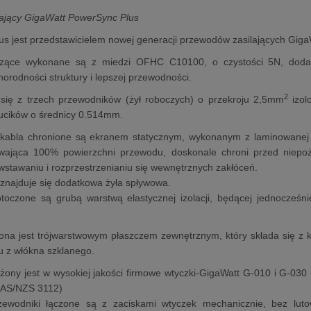
lający GigaWatt PowerSync Plus
s jest przedstawicielem nowej generacji przewodów zasilających Gig
dzące wykonane są z miedzi OFHC C10100, o czystości 5N, doda
norodności struktury i lepszej przewodności.
2
 się z trzech przewodników (żył roboczych) o przekroju 2,5mm
izol
ucików o średnicy 0.514mm.
 kabla chronione są ekranem statycznym, wykonanym z laminowanej t
wająca 100% powierzchni przewodu, doskonale chroni przed niepo
stawaniu i rozprzestrzenianiu się wewnętrznych zakłóceń.
znajduje się dodatkowa żyła spływowa.
otoczone są grubą warstwą elastycznej izolacji, będącej jednocześ
ona jest trójwarstwowym płaszczem zewnętrznym, który składa się z k
u z włókna szklanego.
żony jest w wysokiej jakości firmowe wtyczki-GigaWatt G-010 i G-0
 AS/NZS 3112)
zewodniki łączone są z zaciskami wtyczek mechanicznie, bez lut