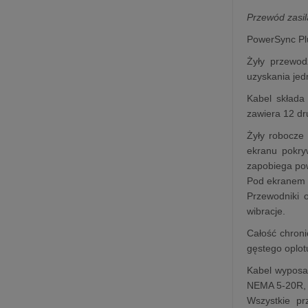
Przewód zasi
PowerSync Plu
Żyły przewo
uzyskania jed
Kabel składa
zawiera 12 dr
Żyły robocze
ekranu pokry
zapobiega pow
Pod ekranem 
Przewodniki 
wibracje.
Całość chroni
gęstego oplot
Kabel wyposa
NEMA 5-20R,
Wszystkie pr