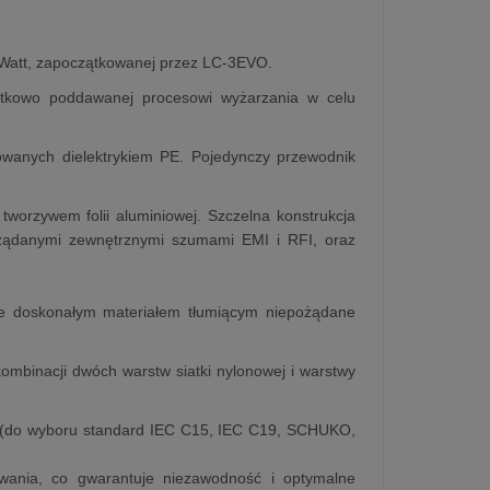
aWatt, zapoczątkowanej przez LC-3EVO.
tkowo poddawanej procesowi wyżarzania w celu
owanych dielektrykiem PE. Pojedynczy przewodnik
worzywem folii aluminiowej. Szczelna konstrukcja
żądanymi zewnętrznymi szumami EMI i RFI, oraz
nie doskonałym materiałem tłumiącym niepożądane
ombinacji dwóch warstw siatki nylonowej i warstwy
30 (do wyboru standard IEC C15, IEC C19, SCHUKO,
owania, co gwarantuje niezawodność i optymalne