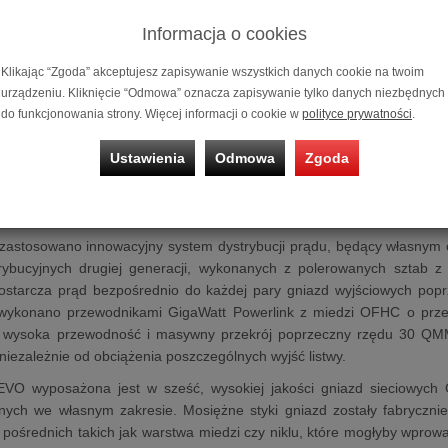
ływem na brzmienie, przy jednocześnie przystępnej cenie.
Informacja o cookies
ana jest z elementów wysokiej jakości. Za tłumienie zakłóceń odpowied
. o metalizowane kondensatory poliestrowe o niskiej indukcyjności oraz
Klikając “Zgoda” akceptujesz zapisywanie wszystkich danych cookie na twoim
urządzeniu. Kliknięcie “Odmowa” oznacza zapisywanie tylko danych niezbędnych
ltra montowane są srebrnym lutowiem na masywnej płytce drukowanej 
do funkcjonowania strony. Więcej informacji o cookie w
polityce prywatności
.
zygnowano z użycia tradycyjnych elementów zabezpieczających, takic
odny przepływ prądu do chronionych obwodów wywierają negatywny 
Ustawienia
Odmowa
Zgoda
nia kaskadowy system zabezpieczeń złożony z iskierników plazmo
współdziałając z prawidłowo wykonaną, współczesną instalacją el
i przetężeniami.
astosowano innowacyjny system dystrybucji prądu, będący własnym 
rybucyjnych drugiej generacji, wykonanych z polerowanych sztab z 
ostarcza prąd bezpośrednio do każdej pary gniazd wyjściowych popr
wykonano przewodnikami GigaWatt Powerlink z miedzi OFHC o prze
 wysoka przewodność i masywny przekrój poprzeczny rzędu 30 QMM 
niezależnie od obciążenia poszczególnych wyjść listwy.
EVO wyposażona jest w sześć, wysokiej jakości gniazd sieciowych
ych we własnym zakresie. Mosiężne styki gniazd zostały fabryczni
i pośrednich takich jak warstwa miedzi czy niklu, które mogłyby wpro