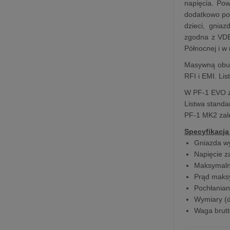
napięcia. Po
dodatkowo po
dzieci, gnia
zgodna z VDE
Północnej i w 
Masywną obud
RFI i EMI. Li
W PF-1 EVO z
Listwa standa
PF-1 MK2 zal
Specyfikacja
Gniazda w
Napięcie z
Maksymaln
Prąd maksy
Pochłania
Wymiary (dł
Waga brut