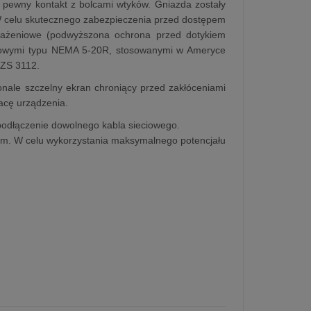
 pewny kontakt z bolcami wtyków. Gniazda zostały
W celu skutecznego zabezpieczenia przed dostępem
orażeniowe (podwyższona ochrona przed dotykiem
ciowymi typu NEMA 5-20R, stosowanymi w Ameryce
/NZS 3112.
nale szczelny ekran chroniący przed zakłóceniami
acę urządzenia.
odłączenie dowolnego kabla sieciowego.
 m. W celu wykorzystania maksymalnego potencjału