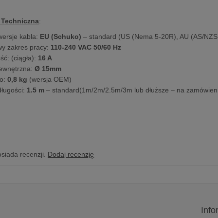
 Techniczna
:
ersje kabla:
EU (Schuko)
– standard (US (Nema 5-20R), AU (AS/NZS 
y zakres pracy:
110-240 VAC 50/60 Hz
ść: (ciągła):
16 A
zewnętrzna:
Ø 15mm
to:
0,8 kg
(wersja OEM)
ługości:
1.5 m
– standard(1m/2m/2.5m/3m lub dłuższe – na zamówien
osiada recenzji.
Dodaj recenzję
Info