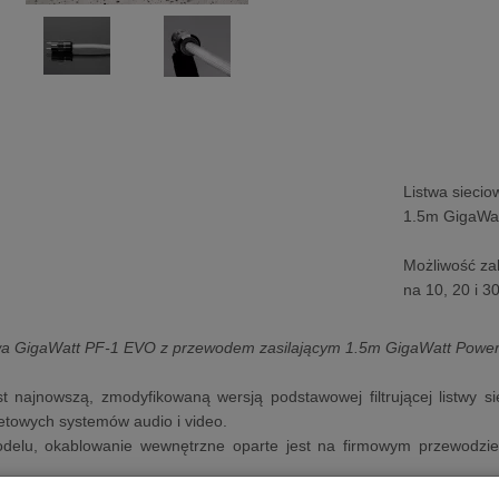
Listwa sieci
1.5m GigaWat
Możliwość za
na 10, 20 i 3
owa GigaWatt PF-1 EVO z przewodem zasilającym 1.5m GigaWatt Powe
 najnowszą, zmodyfikowaną wersją podstawowej filtrującej listwy sie
towych systemów audio i video.
lu, okablowanie wewnętrzne oparte jest na firmowym przewodzie 
szczególny produkt w ofercie GigaWatta, ponieważ zaskakuje solidną k