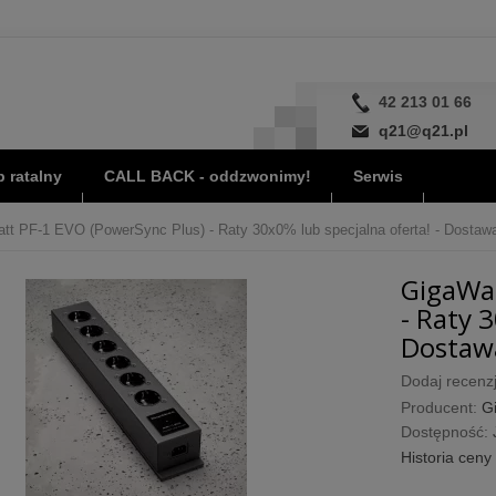
42 213 01 66
q21@q21.pl
 ratalny
CALL BACK - oddzwonimy!
Serwis
tt PF-1 EVO (PowerSync Plus) - Raty 30x0% lub specjalna oferta! - Dostawa
GigaWat
- Raty 
Dostawa
Dodaj recenzj
Producent:
G
Dostępność:
Historia ceny