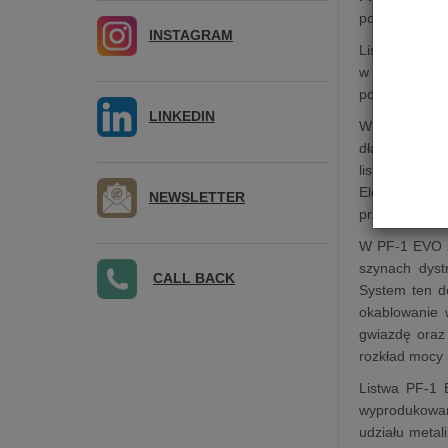
pozytywnym wp
INSTAGRAM
Listwa zbudow
w oparciu m.in
podzespoły fi
LINKEDIN
W listwie zre
dławiąc swob
listwy zapew
Elementy te 
NEWSLETTER
przepięciami 
W PF-1 EVO z
szynach dyst
CALL BACK
System ten d
okablowanie 
gwiazdę oraz
rozkład mocy 
Listwa PF-1 
wyprodukowan
udziału metal