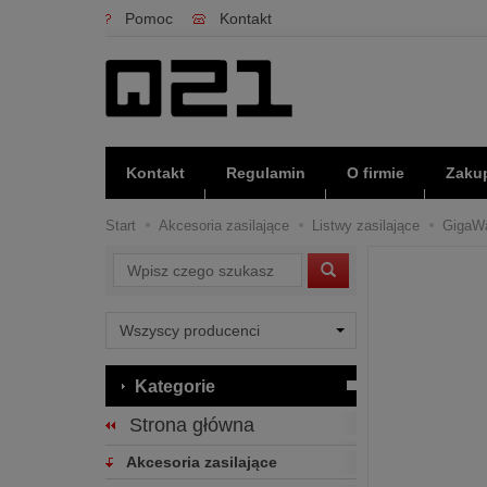
Pomoc
Kontakt
Kontakt
Regulamin
O firmie
Zakup
Start
Akcesoria zasilające
Listwy zasilające
GigaWa
Wyszukaj
Kategorie
Strona główna
Akcesoria zasilające