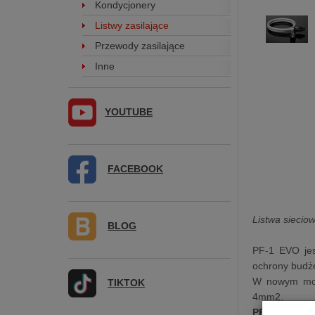
Kondycjonery
Listwy zasilające
Przewody zasilające
Inne
YOUTUBE
FACEBOOK
Listwa sieci
BLOG
PF-1 EVO jest
ochrony budże
W nowym mode
TIKTOK
4mm2.
PF-1 EVO
to 