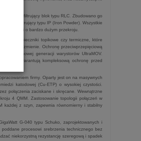
zialny jest filtrujący blok typu RLC. Zbudowano go
 o rdzeń filtrujący typu IP (Iron Powder). Wszystkie
ze ścieżkami o bardzo dużym przekroju.
h jak bezpieczniki topikowe czy termiczne, które
wpływ na brzmienie. Ochronę przeciwprzepięciową
wych oraz nowej generacji warystorów UltraMOV.
ektryczną, gwarantują kompleksową ochronę przed
opracowaniem firmy. Oparty jest on na masywnych
miedzi katodowej (Cu-ETP) o wysokiej czystości.
zez połączenia zaciskane i skręcane. Wewnątrzne
kroju 4 QMM. Zastosowanie topologii połączeń w
każdej z szyn, zapewnia równomierny i stabilny
 GigaWatt G-040 typu Schuko, zaprojektowanych i
e poddane procesowi srebrzenia technicznego bez
wadzać niekorzystną rezystancję szeregową i spadek