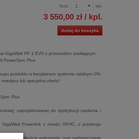
Ilość:
kpl.
3 550,00 zł
/ kpl.
dodaj do koszyka
owa GigaWatt PF-1 EVO z przewodem zasilającym
t PowerSync Plus
kupu produktu w bezpłatnym systemie ratalnym 0%
0 miesięcy lub specjalna oferta!
rSync Plus
ciowej, zaprojektowanej do dystrybucji zasilania i
GigaWatt Powerlink z miedzi OFHC, o przekroju
onstrukcją, jakością wykonania, oraz nadzwyczajnie