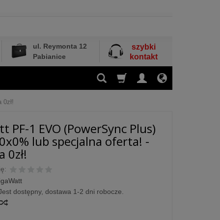
ul. Reymonta 12
szybki
Pabianice
kontakt
 0zł!
t PF-1 EVO (PowerSync Plus)
30x0% lub specjalna oferta! -
 0zł!
ę:
igaWatt
Jest dostępny, dostawa 1-2 dni robocze.