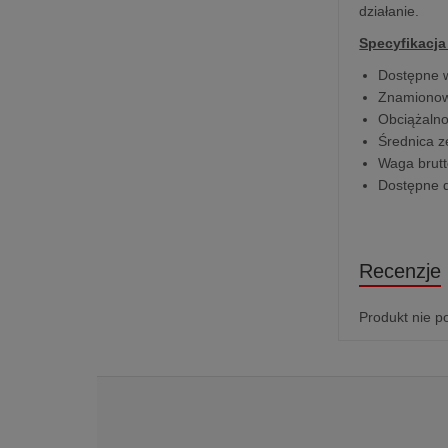
działanie.
Specyfikacja
Dostępne w
Znamionow
Obciążalno
Średnica 
Waga brut
Dostępne d
Recenzje
Produkt nie p