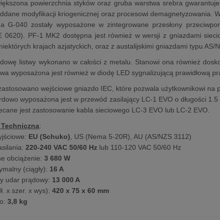
większona powierzchnia styków oraz gruba warstwa srebra gwarantuje
ddane modyfikacji kriogenicznej oraz procesowi demagnetyzowania. 
zda G-040 zostały wyposażone w zintegrowane przesłony przeciwp
 0620). PF-1 MK2 dostępna jest również w wersji z gniazdami sie
niektórych krajach azjatyckich, oraz z austalijskimi gniazdami typu AS
owę listwy wykonano w całości z metalu. Stanowi ona również dosko
stwa wyposażona jest również w diodę LED sygnalizującą prawidłową pr
astosowano wejściowe gniazdo IEC, które pozwala użytkownikowi na p
rdowo wyposażona jest w przewód zasilający LC-1 EVO o długości 1.5
ecane jest zastosowanie kabla sieciowego LC-3 EVO lub LC-2 EVO.
 Techniczna
:
yjściowe:
EU (Schuko)
, US (Nema 5-20R), AU (AS/NZS 3112)
asilania:
220-240 VAC 50/60 Hz
lub 110-120 VAC 50/60 Hz
e obciążenie:
3 680 W
malny (ciągły):
16 A
ny udar prądowy:
13 000 A
. x szer. x wys):
420 x 75 x 60 mm
to:
3,8 kg