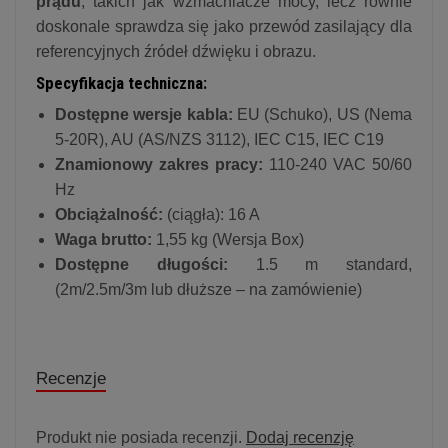
prądu
, takich jak wzmacniacze mocy, lecz równie
doskonale sprawdza się jako przewód zasilający dla
referencyjnych źródeł dźwięku i obrazu.
Specyfikacja techniczna:
Dostępne wersje kabla:
EU (Schuko), US (Nema
5-20R), AU (AS/NZS 3112), IEC C15, IEC C19
Znamionowy zakres pracy:
110-240 VAC 50/60
Hz
Obciążalność:
(ciągła): 16 A
Waga brutto:
1,55 kg (Wersja Box)
Dostępne długości:
1.5 m standard,
(2m/2.5m/3m lub dłuższe – na zamówienie)
Recenzje
Produkt nie posiada recenzji.
Dodaj recenzję