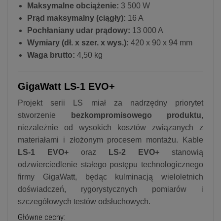
Maksymalne obciążenie:
3 500 W
Prąd maksymalny (ciągły):
16 A
Pochłaniany udar prądowy:
13 000 A
Wymiary (dł. x szer. x wys.):
420 x 90 x 94 mm
Waga brutto:
4,50 kg
GigaWatt LS-1 EVO+
Projekt serii LS miał za nadrzędny priorytet
stworzenie
bezkompromisowego produktu
,
niezależnie od wysokich kosztów związanych z
materiałami i złożonym procesem montażu. Kable
LS-1 EVO+
oraz
LS-2 EVO+
stanowią
odzwierciedlenie stałego postępu technologicznego
firmy GigaWatt, będąc kulminacją wieloletnich
doświadczeń, rygorystycznych pomiarów i
szczegółowych testów odsłuchowych.
Główne cechy: