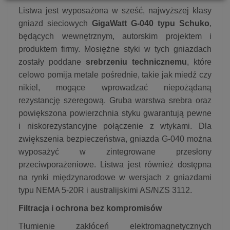
Listwa jest wyposażona w sześć, najwyższej klasy
gniazd sieciowych
GigaWatt G-040 typu Schuko
,
będących wewnętrznym, autorskim projektem i
produktem firmy. Mosiężne styki w tych gniazdach
zostały poddane
srebrzeniu technicznemu
, które
celowo pomija metale pośrednie, takie jak miedź czy
nikiel, mogące wprowadzać niepożądaną
rezystancję szeregową. Gruba warstwa srebra oraz
powiększona powierzchnia styku gwarantują pewne
i niskorezystancyjne połączenie z wtykami. Dla
zwiększenia bezpieczeństwa, gniazda G-040 można
wyposażyć w zintegrowane przesłony
przeciwporażeniowe. Listwa jest również dostępna
na rynki międzynarodowe w wersjach z gniazdami
typu NEMA 5-20R i australijskimi AS/NZS 3112.
Filtracja i ochrona bez kompromisów
Tłumienie zakłóceń elektromagnetycznych