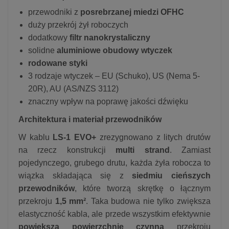
przewodniki z
posrebrzanej miedzi OFHC
duży przekrój żył roboczych
dodatkowy
filtr nanokrystaliczny
solidne
aluminiowe obudowy wtyczek
rodowane styki
3 rodzaje wtyczek – EU (Schuko), US (Nema 5-
20R), AU (AS/NZS 3112)
znaczny wpływ na poprawę jakości dźwięku
Architektura i materiał przewodników
W kablu
LS-1 EVO+
zrezygnowano z litych drutów
na rzecz konstrukcji
multi strand
. Zamiast
pojedynczego, grubego drutu, każda żyła robocza to
wiązka składająca się z
siedmiu cieńszych
przewodników
, które tworzą skrętkę o łącznym
przekroju
1,5 mm²
. Taka budowa nie tylko zwiększa
elastyczność kabla, ale przede wszystkim efektywnie
powiększa powierzchnię czynną
przekroju