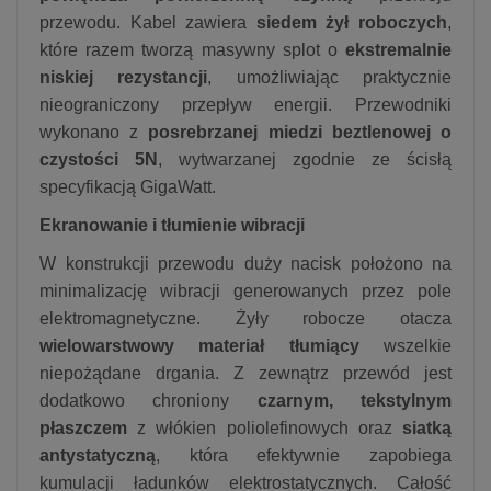
przewodu. Kabel zawiera
siedem żył roboczych
,
które razem tworzą masywny splot o
ekstremalnie
niskiej rezystancji
, umożliwiając praktycznie
nieograniczony przepływ energii. Przewodniki
wykonano z
posrebrzanej miedzi beztlenowej o
czystości 5N
, wytwarzanej zgodnie ze ścisłą
specyfikacją GigaWatt.
Ekranowanie i tłumienie wibracji
W konstrukcji przewodu duży nacisk położono na
minimalizację wibracji generowanych przez pole
elektromagnetyczne. Żyły robocze otacza
wielowarstwowy materiał tłumiący
wszelkie
niepożądane drgania. Z zewnątrz przewód jest
dodatkowo chroniony
czarnym, tekstylnym
płaszczem
z włókien poliolefinowych oraz
siatką
antystatyczną
, która efektywnie zapobiega
kumulacji ładunków elektrostatycznych. Całość