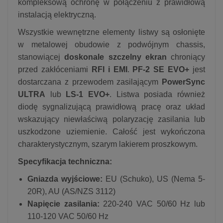
kompleksową ochronę w połączeniu z prawidłową
instalacją elektryczną.
Wszystkie wewnętrzne elementy listwy są osłonięte
w metalowej obudowie z podwójnym chassis,
stanowiącej
doskonale szczelny ekran
chroniący
przed zakłóceniami
RFI i EMI
.
PF-2 SE EVO+
jest
dostarczana z przewodem zasilającym
PowerSync
ULTRA
lub
LS-1 EVO+
. Listwa posiada również
diodę sygnalizującą prawidłową pracę oraz układ
wskazujący niewłaściwą polaryzację zasilania lub
uszkodzone uziemienie. Całość jest wykończona
charakterystycznym, szarym lakierem proszkowym.
Specyfikacja techniczna:
Gniazda wyjściowe:
EU (Schuko), US (Nema 5-
20R), AU (AS/NZS 3112)
Napięcie zasilania:
220-240 VAC 50/60 Hz lub
110-120 VAC 50/60 Hz