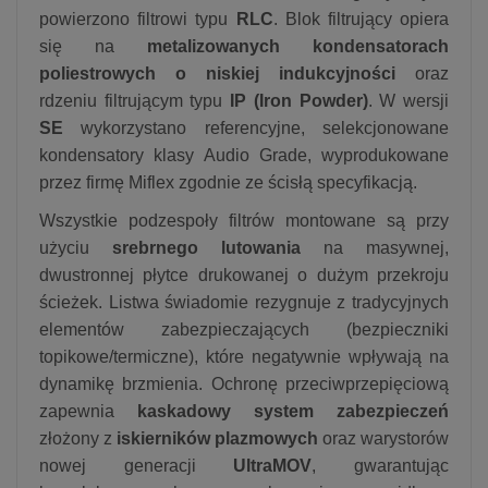
powierzono filtrowi typu
RLC
. Blok filtrujący opiera
się na
metalizowanych kondensatorach
poliestrowych o niskiej indukcyjności
oraz
rdzeniu filtrującym typu
IP (Iron Powder)
. W wersji
SE
wykorzystano referencyjne, selekcjonowane
kondensatory klasy Audio Grade, wyprodukowane
przez firmę Miflex zgodnie ze ścisłą specyfikacją.
Wszystkie podzespoły filtrów montowane są przy
użyciu
srebrnego lutowania
na masywnej,
dwustronnej płytce drukowanej o dużym przekroju
ścieżek. Listwa świadomie rezygnuje z tradycyjnych
elementów zabezpieczających (bezpieczniki
topikowe/termiczne), które negatywnie wpływają na
dynamikę brzmienia. Ochronę przeciwprzepięciową
zapewnia
kaskadowy system zabezpieczeń
złożony z
iskierników plazmowych
oraz warystorów
nowej generacji
UltraMOV
, gwarantując