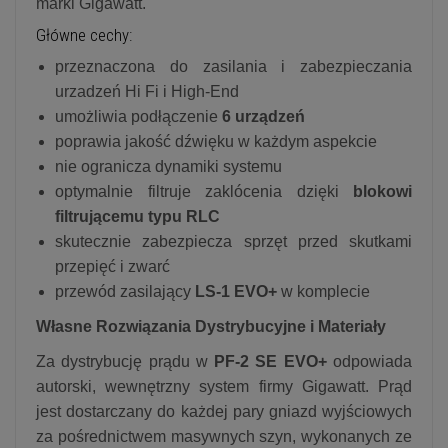
marki Gigawatt.
Główne cechy:
przeznaczona do zasilania i zabezpieczania
urzadzeń Hi Fi i High-End
umożliwia podłączenie
6 urządzeń
poprawia jakość dźwięku w każdym aspekcie
nie ogranicza dynamiki systemu
optymalnie filtruje zaklócenia dzięki
blokowi
filtrującemu typu RLC
skutecznie zabezpiecza sprzęt przed skutkami
przepięć i zwarć
przewód zasilający
LS-1 EVO+
w komplecie
Własne Rozwiązania Dystrybucyjne i Materiały
Za dystrybucję prądu w
PF-2 SE EVO+
odpowiada
autorski, wewnętrzny system firmy Gigawatt. Prąd
jest dostarczany do każdej pary gniazd wyjściowych
za pośrednictwem masywnych szyn, wykonanych ze