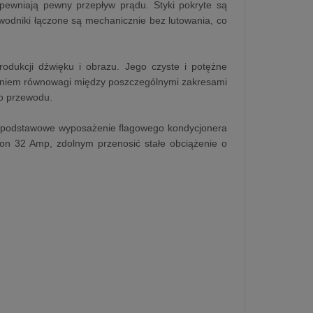
apewniają pewny przepływ prądu. Styki pokryte są
odniki łączone są mechanicznie bez lutowania, co
odukcji dźwięku i obrazu. Jego czyste i potężne
aniem równowagi między poszczególnymi zakresami
go przewodu.
c podstawowe wyposażenie flagowego kondycjonera
n 32 Amp, zdolnym przenosić stałe obciążenie o