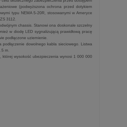
W celu skutecznego zabezpieczenia przed dostępem
orażeniowe (podwyższona ochrona przed dotykiem
ciowymi typu NEMA 5-20R, stosowanymi w Ameryce
/NZS 3112.
odwójnym chassis. Stanowi ona doskonale szczelny
wnież w diodę LED sygnalizującą prawidłową pracę
iwie podłączone uziemienie.
 podłączenie dowolnego kabla sieciowego. Listwa
.5 m.
u, której wysokość ubezpieczenia wynosi 1 000 000