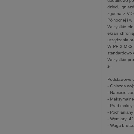
dodatkowo po
dzieci, gnia
zgodna z VDE
Północnej i w 
Wszystkie ele
ekran chronią
urządzenia or
W PF-2 MK2 z
standardowo w
Wszystkie pro
zł.
Podstawowe d
- Gniazda wy
- Napięcie za
- Maksymalne
- Prąd maksym
- Pochłaniany
- Wymiary: 4
- Waga brutto