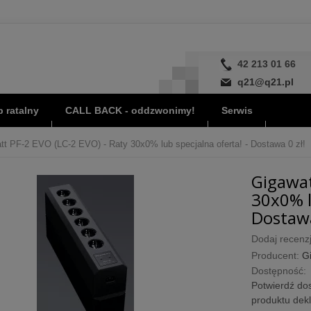
42 213 01 66
q21@q21.pl
 ratalny
CALL BACK - oddzwonimy!
Serwis
tt PF-2 EVO (LC-2 EVO) - Raty 30x0% lub specjalna oferta! - Dostawa 0 zł!
Gigawat
30x0% l
Dostawa
Dodaj recenzj
Producent:
G
Dostępność:
Potwierdź dos
produktu dek