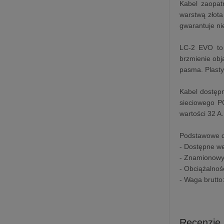
Kabel zaopat
warstwą złota
gwarantuje ni
LC-2 EVO to 
brzmienie ob
pasma. Plasty
Kabel dostęp
sieciowego P
wartości 32 A.
Podstawowe d
- Dostępne w
- Znamionowy
- Obciążalność
- Waga brutto
Recenzje