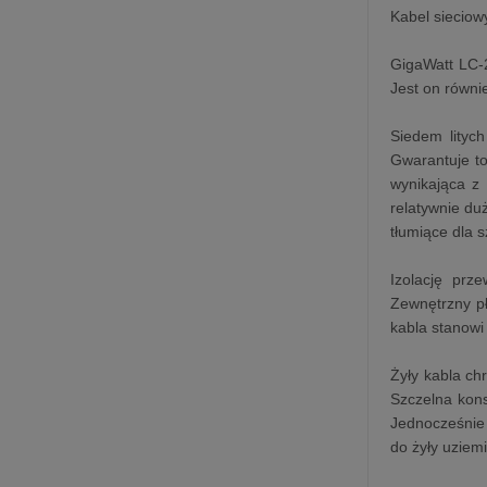
Kabel siecio
GigaWatt LC-2
Jest on równ
Siedem lityc
Gwarantuje to
wynikająca z
relatywnie duż
tłumiące dla 
Izolację prz
Zewnętrzny p
kabla stanowi
Żyły kabla ch
Szczelna kon
Jednocześnie 
do żyły uziemi