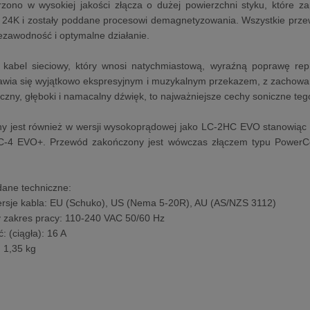
rzono w wysokiej jakości złącza o dużej powierzchni styku, które z
 24K i zostały poddane procesowi demagnetyzowania. Wszystkie przew
ezawodność i optymalne działanie.
kabel sieciowy, który wnosi natychmiastową, wyraźną poprawę repr
jawia się wyjątkowo ekspresyjnym i muzykalnym przekazem, z zachow
czny, głęboki i namacalny dźwięk, to najważniejsze cechy soniczne te
ny jest również w wersji wysokoprądowej jako LC-2HC EVO stanowią
C-4 EVO+. Przewód zakończony jest wówczas złączem typu PowerCo
ane techniczne:
ersje kabla: EU (Schuko), US (Nema 5-20R), AU (AS/NZS 3112)
 zakres pracy: 110-240 VAC 50/60 Hz
: (ciągła): 16 A
: 1,35 kg