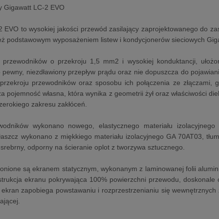
wy Gigawatt LC-2 EVO
 EVO to wysokiej jakości przewód zasilający zaprojektowanego do zasi
ież podstawowym wyposażeniem listew i kondycjonerów sieciowych Gig
h przewodników o przekroju 1,5 mm2 i wysokiej konduktancji, ułożo
 pewny, niezdławiony przepływ prądu oraz nie dopuszcza do pojawiania
 przekroju przewodników oraz sposobu ich połączenia ze złączami, 
a pojemność własna, która wynika z geometrii żył oraz właściwości diel
szerokiego zakresu zakłóceń.
ewodników wykonano nowego, elastycznego materiału izolacyjnego P
łaszcz wykonano z miękkiego materiału izolacyjnego GA 70AT03, tłu
 srebrny, odporny na ścieranie oplot z tworzywa sztucznego.
ronione są ekranem statycznym, wykonanym z laminowanej folii alumi
strukcja ekranu pokrywająca 100% powierzchni przewodu, doskonale c
ekran zapobiega powstawaniu i rozprzestrzenianiu się wewnętrznych 
ającej.