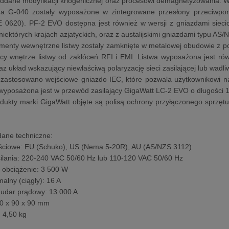
ddane modyfikacji kriogenicznej oraz procesowi demagnetyzowania. 
zda G-040 zostały wyposażone w zintegrowane przesłony przeciwp
 0620). PF-2 EVO dostępna jest również w wersji z gniazdami sie
niektórych krajach azjatyckich, oraz z austalijskimi gniazdami typu AS
menty wewnętrzne listwy zostały zamknięte w metalowej obudowie z p
cy wnętrze listwy od zakłóceń RFI i EMI. Listwa wyposażona jest ró
az układ wskazujący niewłaściwą polaryzację sieci zasilającej lub wadl
astosowano wejściowe gniazdo IEC, które pozwala użytkownikowi na
yposażona jest w przewód zasilający GigaWatt LC-2 EVO o długości 1
dukty marki GigaWatt objęte są polisą ochrony przyłączonego sprzęt
ane techniczne:
jściowe: EU (Schuko), US (Nema 5-20R), AU (AS/NZS 3112)
silania: 220-240 VAC 50/60 Hz lub 110-120 VAC 50/60 Hz
 obciążenie: 3 500 W
alny (ciągły): 16 A
 udar prądowy: 13 000 A
20 x 90 x 90 mm
: 4,50 kg