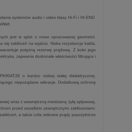
lania systemów audio i video klasy Hi-Fi i HI-END.
aWatt.
nych jest w splot o nowo opracowanej geometrii.
 się zakłóceń na wyjściu. Niska rezystancja kabla,
gwarantuje potężną rezerwę prądową. Z kolei jego
ektryka, zapewnia doskonałe właściwości filtrujące i
K90AT28 o bardzo niskiej stałej dielektrycznej.
miącego niepożądane wibracje. Dodatkową ochronę
niowej wraz z wewnętrzną miedzianą żyłą spływową.
hroni przed wszelkimi zewnętrznymi zakłóceniami.
zakłóceń, a także cofa zebrane prądy pasożytnicze