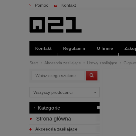
Pomoc
Kontakt
Kontakt
Regulamin
O firmie
Zakup
Start
Akcesoria zasilające
Listwy zasilające
Gigawa
Wyszukaj
Kategorie
Strona główna
Akcesoria zasilające