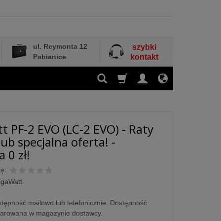
ul. Reymonta 12
szybki
Pabianice
kontakt
t PF-2 EVO (LC-2 EVO) - Raty
ub specjalna oferta! -
 0 zł!
ę:
igaWatt
tępność mailowo lub telefonicznie. Dostępność
larowana w magazynie dostawcy.