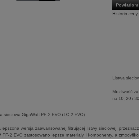
Powiadom 
Historia ceny
Listwa sieci
Możliwość za
na 10, 20 i 3
stwa sieciowa GigaWatt PF-2 EVO (LC-2 EVO)
lepszona wersja zaawansowanej filtrującej listwy sieciowej, przeznacz
W PF-2 EVO zastosowano lepsze materiały i komponenty, a zmodyfikow