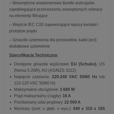
– Wewnętrzne elastomerowe tłumiki wstrząsów
zapobiegające przenoszeniu zewnętrznych wibracji
na elementy filtrujące
– Wejście IEC C20 zapewniające lepszy kontakt i
przepływ prądu
– Gniazdo uziemienia dla przewodów, kabli (ect)
dodatkowe uziemienie
Specyfikacja Techniczna
:
Dostępne gniazda wyjściowe:
EU (Schuko),
US
(Nema 5-20R), AU (AS/NZS 3112)
Napięcie zasilania:
220-240 VAC 50/60 Hz
lub
110-120 VAC 50/60 Hz
Maksymalne obciążenie:
3 680 W
Prąd maksymalny (ciągły):
16 A
Pochłaniany udar prądowy:
22 000 A
Wymiary (szer. x głęb. x wys.):
440 x 310 x 165