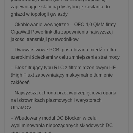
zapewniające stabilną dystrybucję zasilania do
gniazd w topologii gwiazdy
– Okablowanie wewnętrzne – OFC 4,0 QMM firmy
GigaWatt Powerlink dla zapewnienia najwyższej
jakości transmisji przewodników
– Dwuwarstwowe PCB, posrebrzana miedź z ultra
szerokimi ścieżkami w celu zmniejszenia strat mocy
– Blok filtrujący typu RLC z filtrem rdzeniowym HF
(High Flux) zapewniający maksymalne tłumienie
zakłóceń
– Najwyższa ochrona przeciwprzepięciowa oparta
na iskrownikach plazmowych i warystorach
UltraMOV
– Wbudowany moduł DC Blocker, w celu
wyeliminowania niepożądanych składowych DC
sieci energetycznej