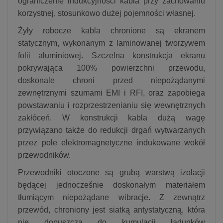
ograniczenie indukcyjności kabla przy zachowaniu
korzystnej, stosunkowo dużej pojemności własnej.
Żyły robocze kabla chronione są ekranem
statycznym, wykonanym z laminowanej tworzywem
folii aluminiowej. Szczelna konstrukcja ekranu
pokrywająca 100% powierzchni przewodu,
doskonale chroni przed niepożądanymi
zewnętrznymi szumami EMI i RFI, oraz zapobiega
powstawaniu i rozprzestrzenianiu się wewnętrznych
zakłóceń. W konstrukcji kabla dużą wagę
przywiązano także do redukcji drgań wytwarzanych
przez pole elektromagnetyczne indukowane wokół
przewodników.
Przewodniki otoczone są grubą warstwą izolacji
będącej jednocześnie doskonałym materiałem
tłumiącym niepożądane wibracje. Z zewnątrz
przewód, chroniony jest siatką antystatyczną, która
nie dopuszcza do kumulacji ładunków