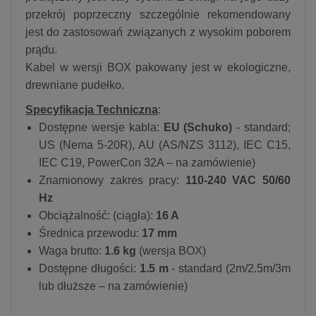
przekrój poprzeczny szczególnie rekomendowany
jest do zastosowań związanych z wysokim poborem
prądu.
Kabel w wersji BOX pakowany jest w ekologiczne,
drewniane pudełko.
Specyfikacja Techniczna
:
Dostępne wersje kabla:
EU (Schuko)
- standard;
US (Nema 5-20R), AU (AS/NZS 3112), IEC C15,
IEC C19, PowerCon 32A – na zamówienie)
Znamionowy zakres pracy:
110-240 VAC 50/60
Hz
Obciążalność: (ciągła):
16 A
Średnica przewodu:
17 mm
Waga brutto:
1.6 kg
(wersja BOX)
Dostępne długości:
1.5 m
- standard (2m/2.5m/3m
lub dłuższe – na zamówienie)