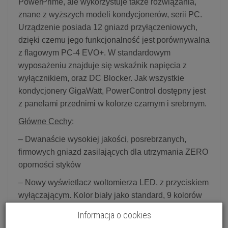
PowerPrime, ale wykorzystuje także rozwiązania,
znane z wyższych modeli kondycjonerów, serii PC.
Urządzenie posiada 12 gniazd przyłączeniowych,
dzięki czemu jego funkcjonalność jest porównywalna
z flagowym PC-4 EVO+. W standardowym
wyposażeniu znajduje się wskaźnik napięcia z
wyłącznikiem, oraz DC Blocker. Jak wszystkie
kondycjonery GigaWatt, PowerControl dostępny jest
z panelami przednimi w kolorze czarnym i srebrnym.
Główne Cechy
:
– Dwanaście wysokiej jakości, posrebrzanych,
firmowych gniazd zasilających dla utrzymania ZERO
oporności styków
– Nowy wyświetlacz woltomierza LED, z przyciskiem
wyłączającym. Kolor biały jako standard, 9 kolorów
na zamówienie (za dopłatą)
Informacja o cookies
– Kompaktowa głębokość obudowy w celu