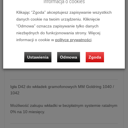
Informacja o cookies
Dostępność:
Jest dostępny, dostawa 1-2 dni robocze.
Klikając “Zgoda” akceptujesz zapisywanie wszystkich
Historia ceny
danych cookie na twoim urządzeniu. Kliknięcie
“Odmowa” oznacza zapisywanie tylko danych
Ilość:
szt.
niezbędnych do funkcjonowania strony. Więcej
informacji o cookie w
polityce prywatności
.
1 549,00 zł
/ szt.
dodaj do koszyka
Ustawienia
Odmowa
Zgoda
Igła D42 do wkładek gramofonowych MM Goldring 1040 /
1042
Możliwość zakupu wkładki w bezpłatnym systemie ratalnym
0% na 10 miesięcy.