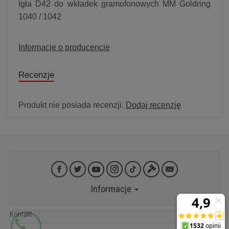
Igła D42 do wkładek gramofonowych MM Goldring
1040 / 1042
Informacje o producencie
Recenzje
Produkt nie posiada recenzji.
Dodaj recenzję
Informacje
Kontakt