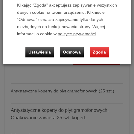
Goldring
Producent:
Klikając “Zgoda” akceptujesz zapisywanie wszystkich
Dostępność:
Jest dostępny, dostawa 1-2 dni robocze.
danych cookie na twoim urządzeniu. Kliknięcie
Historia ceny
“Odmowa” oznacza zapisywanie tylko danych
niezbędnych do funkcjonowania strony. Więcej
Ilość:
kpl.
informacji o cookie w
polityce prywatności
.
149,00 zł
/ kpl.
Ustawienia
Odmowa
Zgoda
dodaj do koszyka
Antystatyczne koperty do płyt gramofonowych (25 szt.)
Antystatyczne koperty do płyt gramofonowych.
Opakowanie zawiera 25 szt. kopert.