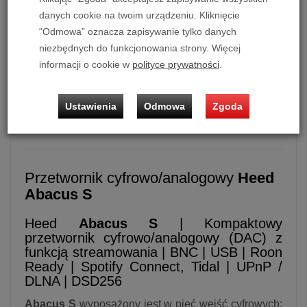
danych cookie na twoim urządzeniu. Kliknięcie
“Odmowa” oznacza zapisywanie tylko danych
Przetwornik cyfrowo-analogowy
Heed Abacus S
niezbędnych do funkcjonowania strony. Więcej
Możliwość zakupu produktu w bezpłatnym systemie
informacji o cookie w
polityce prywatności
.
ratalnym
0%
na
10, 20 i 30 miesięcy
lub
specjalna oferta
!
Przedstawiamy ofertę | producenta |
Heed Audio
|
Ustawienia
Odmowa
Zgoda
[IX.2025]
Przetwornik cyfrowo/analogowy
Heed
Abacus S
Heed
Abacus S
| Kompaktowy
przetwornik cyfrowo/analogowy (DAC) z
funkcją streamowania | BNC | USB | Roon
Ready | Spotify Connect, Tidal | UPnP /
DLNA | DSD256
Abacus S
wyposażony jest w pięć wejść cyfrowych: