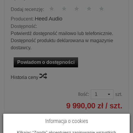
Dodaj recenzję:
Heed Audio
Producent:
Dostępność:
Potwierdź dostępność mailowo lub telefonicznie.
Dostępność produktu deklarowana w magazynie
dostawcy.
Powiadom o dostępności
Historia ceny
Ilość:
szt.
9 990,00 zł
/ szt.
dodaj do koszyka
Informacja o cookies
Klikając “Zgoda” akceptujesz zapisywanie wszystkich