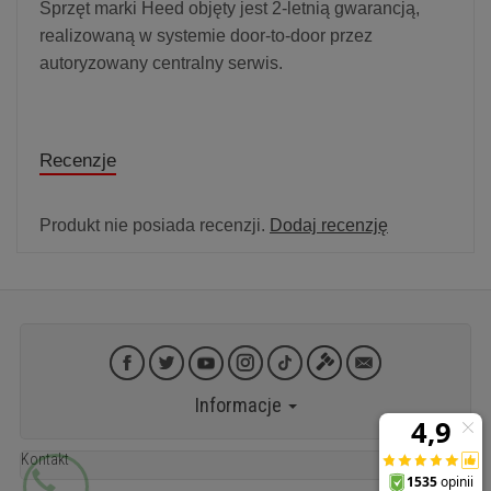
Sprzęt marki Heed objęty jest 2-letnią gwarancją,
realizowaną w systemie door-to-door przez
autoryzowany centralny serwis.
Recenzje
Produkt nie posiada recenzji.
Dodaj recenzję
Informacje
Kontakt