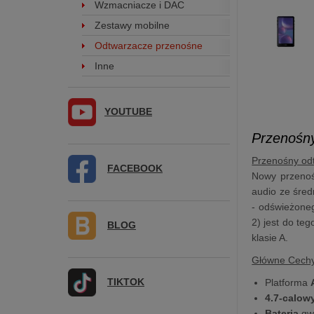
Wzmacniacze i DAC
Zestawy mobilne
Odtwarzacze przenośne
Inne
YOUTUBE
Przenośny
Przenośny od
FACEBOOK
Nowy przenoś
audio ze śred
- odświeżone
2) jest do te
BLOG
klasie A.
Główne Cech
TIKTOK
Platforma
4.7-calow
Bateria
gw