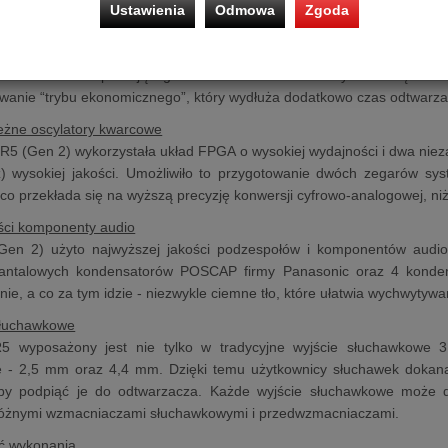
Ustawienia
Odmowa
Zgoda
ygnału do szumu (SNR na poziomie 130 dB) oraz niskim poziomem zni
lementacja ES9219C w R5 (Gen 2) przekłada się ponadto na precyzyjn
do wzmacniacza pracującego w klasie A. Układ ESS wyróżnia się dodat
wanie “trybu ekonomicznego”, który wydłuża dodatkowo czas odtwarza
eżne oscylatory kwarcowe
R5 (Gen 2) wykorzystała układ FPGA o wysokiej wydajności i dwa nie
) wysokiej jakości. Umożliwiło to przygotowanie dwóch zegarów sys
co przekłada się na wyższą precyzję konwersji cyfrowo-analogowej, niż
ści komponenty audio
en 2) użyto najwyższej jakości podzespołów i komponentów audio.
 tantalowych kondensatorów POSCAP firmy Panasonic oraz 4 konden
anie, a co za tym idzie - niezwykle ciemne tło, które ułatwia wychwytywa
 słuchawkowe
 wyposażony jest nie tylko w tradycyjne wyjście słuchawkowe 3
 - 2,5 mm oraz 4,4 mm. Dzięki temu użytkownicy słuchawek dokana
by podpiąć je do odtwarzacza. Każde wyjście słuchawkowe może do
różnymi wzmacniaczami słuchawkowymi i przedwzmacniaczami.
ść wykonania