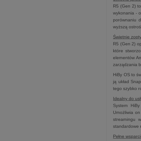
R5 (Gen 2) to
wykonania - 
porównaniu d
wyższą ostroś
Świetnie zop
R5 (Gen 2) op
które stworzo
elementów And
zarządzania b
HiBy OS to św
ją układ Sna
tego szybko r
Idealny do us
System HiBy 
Umożliwia on 
streamingu w
standardowe r
Pełne wsparci