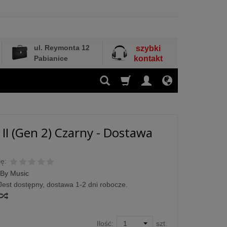
ul. Reymonta 12
szybki
Pabianice
kontakt
 II (Gen 2) Czarny - Dostawa
ę:
iBy Music
Jest dostępny, dostawa 1-2 dni robocze.
Ilość:
szt.