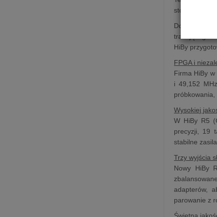
stosunkiem s
Doskonała imp
trafiającego 
HiBy przygoto
FPGA i niezal
Firma HiBy w 
i 49,152 MHz
próbkowania, 
Wysokiej jako
W HiBy R5 (G
precyzji, 19
stabilne zasil
Trzy wyjścia
Nowy HiBy R5
zbalansowane
adapterów, a
parowanie z 
Świetna jako