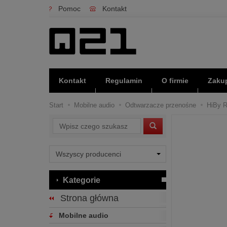
Pomoc
Kontakt
Kontakt
Regulamin
O firmie
Zakup
Start
Mobilne audio
Odtwarzacze przenośne
HiBy R
Wyszukaj
Kategorie
Strona główna
Mobilne audio