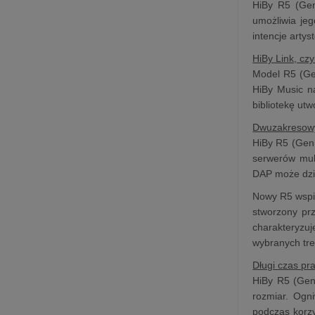
HiBy R5 (Gen
umożliwia jeg
intencje artys
HiBy Link, cz
Model R5 (Gen
HiBy Music n
bibliotekę ut
Dwuzakresowy 
HiBy R5 (Gen 
serwerów mul
DAP może dzia
Nowy R5 wspie
stworzony pr
charakteryzu
wybranych tre
Długi czas pr
HiBy R5 (Gen
rozmiar. Ogn
podczas korz