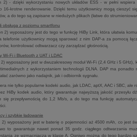
 2) - dzięki wykorzystaniu nowych układów ESS - w pełni wspiera 
o 16-krotne renderowanie. Dzięki temu użytkownicy mogą cieszyć się
tów, a do tego są zapisane w niedużych plikach (łatwe do strumieniowan
yli obsługa z poziomu smartfonu
 2) wyposażony jest do tego w funkcję HiBy Link, która ułatwia komun
a telefonie użytkownicy mogą sparować z nim DAP-a za pomocą łączn
worów, kontrolować odtwarzacz czy zarządzać głośnością.
Wi-Fi i Bluetooth z UAT i LDAC
2) wyposażony jest w dwuzakresowy moduł Wi-Fi (2,4 GHz i 5 GHz), kt
timedialnych z wykorzystaniem technologii DLNA. DAP ma ponadto mo
łać zarówno jako nadajnik, jak i odbiornik sygnału.
ra nie tylko popularne kodeki audio, jak LDAC, aptX, AAC i SBC, ale r
zez HiBy kodek audio, który gwarantuje najwyższą jakość przesyłu d
je się przepływnością do 1,2 Mb/s, a do tego ma funkcję automatyc
ści.
acy i szybkie ładowanie
 2) wyposażony jest w baterię o pojemności aż 4500 mAh, co jest ś
iwo to gwarantuje nawet ponad 35 godz. ciągłego odtwarzania mu
ystania ze wzmacniacza w klasie A. Ogniwo można do tego bardzo sz