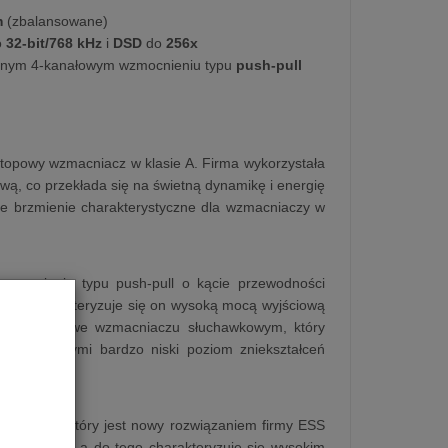
m
(zbalansowane)
o
32-bit/768 kHz
i
DSD
do
256x
leżnym 4-kanałowym wzmocnieniu typu
push-pull
 topowy wzmacniacz w klasie A. Firma wykorzystała
ą, co przekłada się na świetną dynamikę i energię
e brzmienie charakterystyczne dla wzmacniaczy w
mocnienia typu push-pull o kącie przewodności
ości. Charakteryzuje się on wysoką mocą wyjściową
ybu klasy A we wzmacniaczu słuchawkowym, który
 między innymi bardzo niski poziom zniekształceń
ES9219C, który jest nowy rozwiązaniem firmy ESS
D do 256x, a do tego charakteryzuje się wysokim