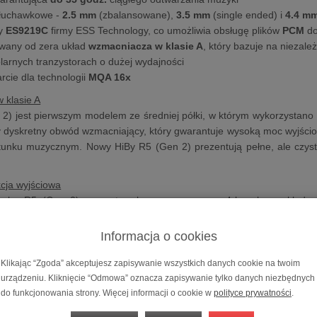
słuchawkowe -
2.5 mm
(zbalansowane),
3.5 mm
(single ended) i
4.4 m
y
ES9219C
firmy ESS Technology, co umożliwia obsługę plików
PCM
d
wany od zera układ
wzmacniacza w klasie A
, który bazuje na nieza
olarnych tranzystorach o dużej wydajności
rcie dla technologii
MQA 16x
 klasie A
2) jest pierwszym modelem ze średniej półki, w którym wykorzystano
dyskretny obwód wzmacniający, który gwarantuje wysoką moc wyjściow
unku muzycznym. Nowy HiBy R5 (Gen 2) prezentują pełne, ale czyst
cja wyjściowa
zeby R5 (Gen 2) przygotowała zaawansowany, 4-kanałowy układ wz
0 stopni, który ma aż 8 bipolarnych tranzystorów o wysokiej wydajn
 kontrolą pod zmiennym obciążeniem, co umożliwia osiągniecie tr
Informacja o cookies
ija się ponad inne rozwiązania w tej półce cenowej. Potwierdza to
 (THD), który dla sekcji wyjściowej wynosi nawet jedynie 0,0006 %!
Klikając “Zgoda” akceptujesz zapisywanie wszystkich danych cookie na twoim
urządzeniu. Kliknięcie “Odmowa” oznacza zapisywanie tylko danych niezbędnych
ład ES9219C
do funkcjonowania strony. Więcej informacji o cookie w
polityce prywatności
.
 2) - w porównaniu do poprzednika - bazuje na podwójnym układzie 
Umożliwia on obsługę dźwięku PCM do 32-bit/768 kHz oraz plików DS