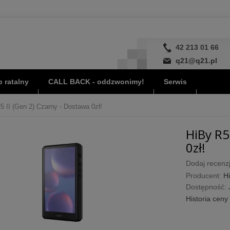
42 213 01 66
q21@q21.pl
 ratalny
CALL BACK - oddzwonimy!
Serwis
5 II (Gen 2) Czarny - Dostawa 0zł!
HiBy R5
0zł!
Dodaj recenzj
Producent:
H
Dostępność:
Historia ceny