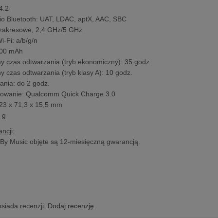
4.2
io Bluetooth: UAT, LDAC, aptX, AAC, SBC
uzakresowe, 2,4 GHz/5 GHz
i-Fi: a/b/g/n
500 mAh
 czas odtwarzania (tryb ekonomiczny): 35 godz.
 czas odtwarzania (tryb klasy A): 10 godz.
ania: do 2 godz.
adowanie: Qualcomm Quick Charge 3.0
23 x 71,3 x 15,5 mm
 g
ncji
:
By Music objęte są 12-miesięczną gwarancją.
osiada recenzji.
Dodaj recenzję