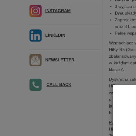
3 wyjścia 
INSTAGRAM
Dwa
układ
Zaprojekto
oraz 8 bip
Pełne wspa
LINKEDIN
Wzmacniacz w
HiBy R5 (Gen 
zbalansowany 
NEWSLETTER
w każdym gat
klasie A.
Dyskretna sek
CALL BACK
HiBy na potr
wynoszącym 27
oraz świetną
jakością wyb
harmonicznych
Podwójny uk
HiBy R5 (Gen
Technology. 