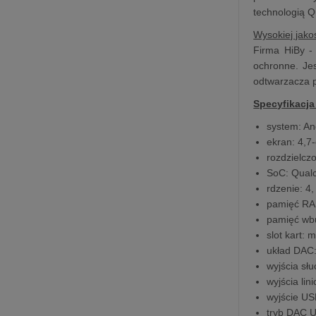
technologią Q
Wysokiej jako
Firma HiBy -
ochronne. Je
odtwarzacza p
Specyfikacja
system: An
ekran: 4,7
rozdzielcz
SoC: Qual
rdzenie: 4
pamięć RA
pamięć wb
slot kart:
układ DAC
wyjścia s
wyjścia li
wyjście US
tryb DAC U