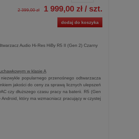
1 999,00 zł
/ szt.
2 399,00 zł
dodaj do koszyka
twarzacz Audio Hi-Res HiBy R5 II (Gen 2) Czarny
łuchawkowym w klasie A
a niezwykle popularnego przenośnego odtwarzacza
unkiem jakości do ceny za sprawą licznych ulepszeń
AC czy dłuższego czasu pracy na baterii. R5 (Gen
 Android, który ma wzmacniacz pracujący w czystej