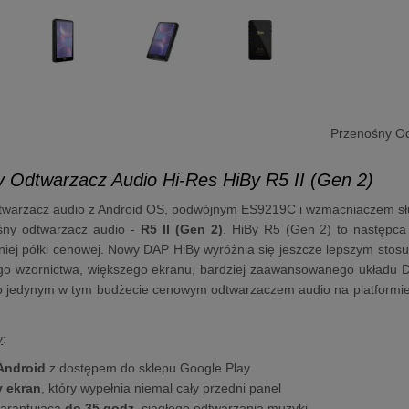
Przenośny Od
 Odtwarzacz Audio Hi-Res HiBy R5 II (Gen 2)
twarzacz audio z Android OS, podwójnym ES9219C i wzmacniaczem s
ny odtwarzacz audio -
R5 II (Gen 2)
. HiBy R5 (Gen 2) to następc
niej półki cenowej. Nowy DAP HiBy wyróżnia się jeszcze lepszym stos
go wzornictwa, większego ekranu, bardziej zaawansowanego układu D
go jedynym w tym budżecie cenowym odtwarzaczem audio na platformie
y
:
Android
z dostępem do sklepu Google Play
y ekran
, który wypełnia niemal cały przedni panel
arantująca
do 35 godz.
ciągłego odtwarzania muzyki