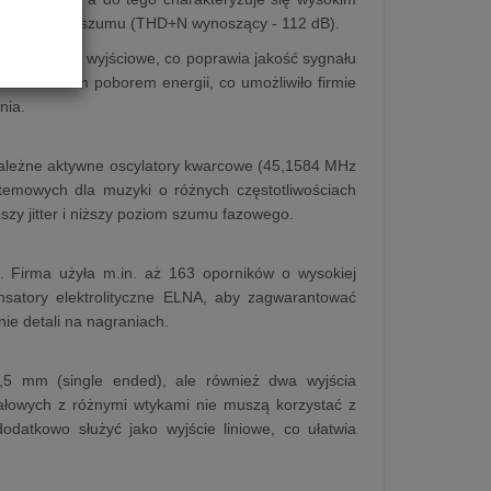
ekształceń i szumu (THD+N wynoszący - 112 dB).
e napięcie wyjściowe, co poprawia jakość sygnału
kowo niskim poborem energii, co umożliwiło firmie
nia.
zależne aktywne oscylatory kwarcowe (45,1584 MHz
temowych dla muzyki o różnych częstotliwościach
szy jitter i niższy poziom szumu fazowego.
 Firma użyła m.in. aż 163 oporników o wysokiej
satory elektrolityczne ELNA, aby zagwarantować
nie detali na nagraniach.
,5 mm (single ended), ale również dwa wyjścia
łowych z różnymi wtykami nie muszą korzystać z
datkowo służyć jako wyjście liniowe, co ułatwia