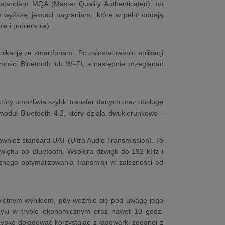
standard MQA (Master Quality Authenticated), co
 wyższej jakości nagraniami, które w pełni oddają
ia i pobierania).
ikację ze smartfonami. Po zainstalowaniu aplikacji
ości Bluetooth lub Wi-Fi, a następnie przeglądać
óry umożliwia szybki transfer danych oraz obsługę
duł Bluetooth 4.2, który działa dwukierunkowo -
ównież standard UAT (Ultra Audio Transmission). To
źwięku po Bluetooth. Wspiera dźwięk do 192 kHz i
znego optymalizowania transmisji w zależności od
wietnym wynikiem, gdy weźmie się pod uwagę jego
zyki w trybie ekonomicznym oraz nawet 10 godz.
ybko doładować korzystając z ładowarki zgodnej z