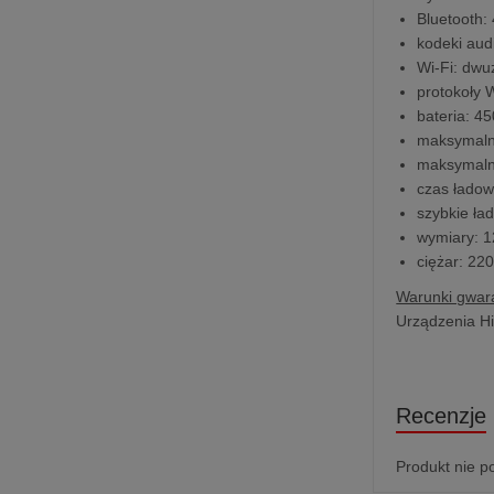
Bluetooth: 
kodeki aud
Wi-Fi: dw
protokoły W
bateria: 4
maksymalny
maksymalny
czas ładow
szybkie ł
wymiary: 1
ciężar: 220
Warunki gwara
Urządzenia Hi
Recenzje
Produkt nie p