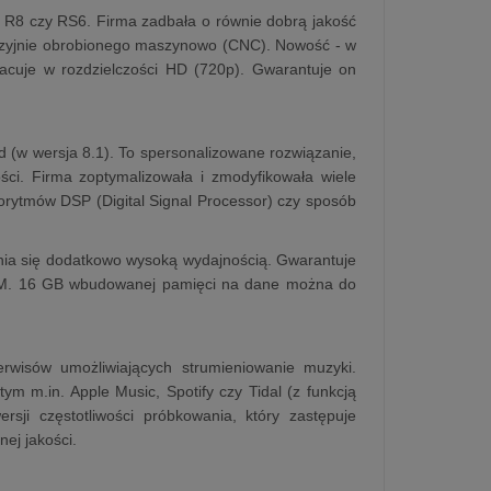
, R8 czy RS6. Firma zadbała o równie dobrą jakość
cyzyjnie obrobionego maszynowo (CNC). Nowość - w
acuje w rozdzielczości HD (720p). Gwarantuje on
d (w wersja 8.1). To spersonalizowane rozwiązanie,
ości. Firma zoptymalizowała i zmodyfikowała wiele
rytmów DSP (Digital Signal Processor) czy sposób
óżnia się dodatkowo wysoką wydajnością. Gwarantuje
RAM. 16 GB wbudowanej pamięci na dane można do
wisów umożliwiających strumieniowanie muzyki.
ym m.in. Apple Music, Spotify czy Tidal (z funkcją
sji częstotliwości próbkowania, który zastępuje
ej jakości.