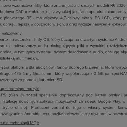
 nowe wzornictwo HiBy, które znane jest z droższych modeli R6 2020
obudowa DAP-a zrobione jest z wysokiej jakości stopu aluminium pre
o pierwszego R5 - ma większy, 4,7-calowy ekran IPS LCD, który pr
ć obrazu, lepszą widoczność w słońcu oraz wyższe nasycenie kolorów.
tymalizowany
arto na autorskim HiBy OS, który bazuje na otwartym systemie Androi
no dla odtwarzaczy audio obsługujących pliki o wysokiej rozdzielcz
roida, w tym jądro systemu, system dekodowania audio, obsługę algo
iblioteką multimediów.
ietna platforma dla audiofilów i fanów dobrego brzmienia, która wyr
pdragon 425 firmy Qualcomm, który współpracuje z 2 GB pamięci 
ozszerzyć za pomocą kart microSD.
ług streamingu muzyki
R5 (Gen 2) został specjalnie dopracowany pod kątem obsługi ser
instalację dowolnych aplikacji muzycznych ze sklepu Google Play, w t
 trybie offline). Producent zadbał do tego o własny system konwer
ozwiązanie z Androida, co umożliwia cieszenie się utworami w bezstratn
e dla technologii MQA