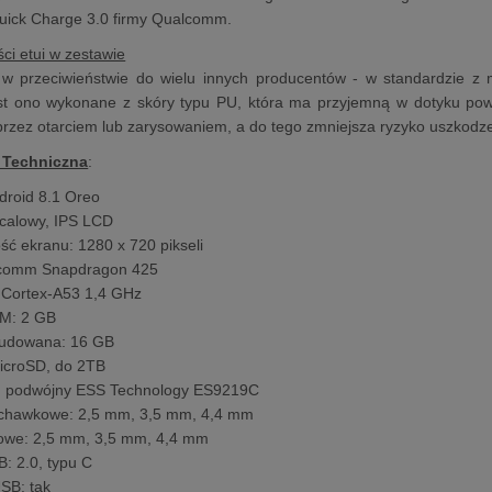
uick Charge 3.0 firmy Qualcomm.
ści etui w zestawie
 w przeciwieństwie do wielu innych producentów - w standardzie z 
st ono wykonane z skóry typu PU, która ma przyjemną w dotyku powi
rzez otarciem lub zarysowaniem, a do tego zmniejsza ryzyko uszkodze
 Techniczna
:
droid 8.1 Oreo
-calowy, IPS LCD
ość ekranu: 1280 x 720 pikseli
comm Snapdragon 425
, Cortex-A53 1,4 GHz
M: 2 GB
udowana: 16 GB
 microSD, do 2TB
: podwójny ESS Technology ES9219C
łuchawkowe: 2,5 mm, 3,5 mm, 4,4 mm
niowe: 2,5 mm, 3,5 mm, 4,4 mm
B: 2.0, typu C
SB: tak