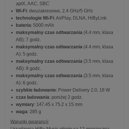
aptX, AAC, SBC
Wi-Fi
: dwuzakresowe, 2.4 GHz/5 GHz
technologie Wi-Fi
: AirPlay, DLNA, HiByLink
bateria
: 5000 mAh
maksymalny czas odtwarzania
(4.4 mm, klasa
AB): 7 godz.
maksymalny czas odtwarzania
(4.4 mm, klasa
A): 5 godz.
maksymalny czas odtwarzania
(3.5 mm, klasa
AB): 8 godz.
maksymalny czas odtwarzania
(3.5 mm, klasa
A): 6 godz.
szybkie ładowanie
: Power Delivery 2.0, 18 W
czas ładowania
: poniżej 2 godz.
wymiary
: 147.45 x 75.2 x 15 mm
waga
: 285 g
Warunki gwarancji
:
Urządzenia HiBy Music objęte są 12-miesięczną