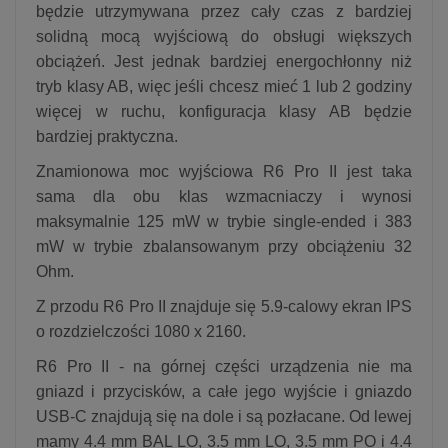
będzie utrzymywana przez cały czas z bardziej
solidną mocą wyjściową do obsługi większych
obciążeń. Jest jednak bardziej energochłonny niż
tryb klasy AB, więc jeśli chcesz mieć 1 lub 2 godziny
więcej w ruchu, konfiguracja klasy AB będzie
bardziej praktyczna.
Znamionowa moc wyjściowa R6 Pro II jest taka
sama dla obu klas wzmacniaczy i wynosi
maksymalnie 125 mW w trybie single-ended i 383
mW w trybie zbalansowanym przy obciążeniu 32
Ohm.
Z przodu R6 Pro II znajduje się 5.9-calowy ekran IPS
o rozdzielczości 1080 x 2160.
R6 Pro II - na górnej części urządzenia nie ma
gniazd i przycisków, a całe jego wyjście i gniazdo
USB-C znajdują się na dole i są pozłacane. Od lewej
mamy 4.4 mm BAL LO, 3.5 mm LO, 3.5 mm PO i 4.4