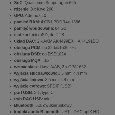
SoC
: Qualcomm Snapdragon 665
rdzenie
: 8 x Kryo 260
GPU
: Adreno 610
pamięć RAM
: 4 GB LPDDR4x-1866
pamięć wbudowana
: 64 GB
slot kart
: microSD, do 2 TB
układ DAC
: 2 x AKM AK4499EX + AK4191EQ
obsługa PCM
: do 32-bit/1536 kHz
obsługa DSD
: do DSD1024
obsługa MQA
: 16x
wzmacniacz
: klasa A/AB, 2 x OPA1652
wyjścia słuchawkowe
: 3.5 mm, 4.4 mm
wyjścia liniowe
: 3.5 mm, 4.4 mm
wyjście cyfrowe
: SPDIF (USB)
port USB
: 3.1, typu C
tryb DAC US
B: tak
Bluetooth
: 5.0, dwukierunkowy
kodeki audio Bluetooth
: UAT, LDAC aptX HD,,