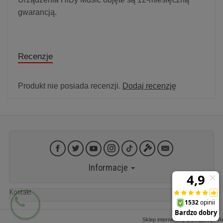
gwarancją.
Recenzje
Produkt nie posiada recenzji.
Dodaj recenzję
Informacje
Kontakt
Sklep internetowy SOTESHOP AI