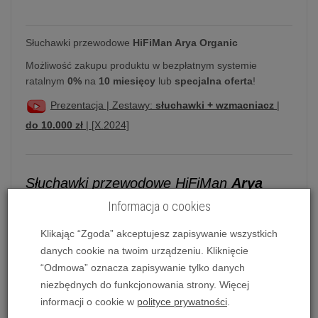
Słuchawki przewodowe
HiFiMan Arya Organic
Możliwość zakupu produktu w bezpłatnym systemie
ratalnym
0%
na
10 miesięcy
lub
specjalna oferta
!
Prezentacja | Zestawy:
słuchawki + wzmacniacz
|
do 10.000 zł
| [X.2024]
Słuchawki przewodowe HiFiMan
Arya
Organic
Informacja o cookies
Słuchawki HiFiMan
Arya Organic
z technologią
Klikając “Zgoda” akceptujesz zapisywanie wszystkich
Stealth Magnets to najnowsza, trzecia już generacja
danych cookie na twoim urządzeniu. Kliknięcie
modelu Arya. Nowe wzornictwo wprowadza do
“Odmowa” oznacza zapisywanie tylko danych
konstrukcji nauszników drewniane elementy, które
niezbędnych do funkcjonowania strony. Więcej
mają zapewnić pełniejszą sygnaturę dźwiękową,
informacji o cookie w
polityce prywatności
.
przy jednoczesnym zachowaniu szerokiej sceny