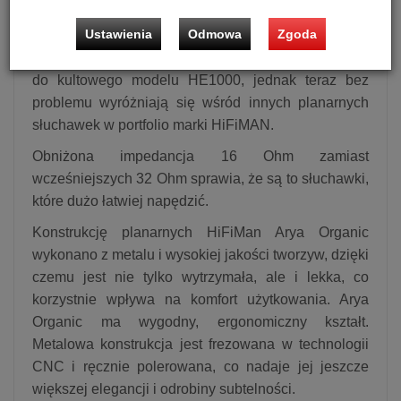
dźwiękowej i wiernym odwzorowaniu dźwięku bez
Ustawienia
Odmowa
Zgoda
podbarwień, charakterystycznych dla tego modelu.
Mimo tych zmian, swoim wyglądem nadal nawiązują
do kultowego modelu HE1000, jednak teraz bez
problemu wyróżniają się wśród innych planarnych
słuchawek w portfolio marki HiFiMAN.
Obniżona impedancja 16 Ohm zamiast
wcześniejszych 32 Ohm sprawia, że są to słuchawki,
które dużo łatwiej napędzić.
Konstrukcję planarnych HiFiMan Arya Organic
wykonano z metalu i wysokiej jakości tworzyw, dzięki
czemu jest nie tylko wytrzymała, ale i lekka, co
korzystnie wpływa na komfort użytkowania. Arya
Organic ma wygodny, ergonomiczny kształt.
Metalowa konstrukcja jest frezowana w technologii
CNC i ręcznie polerowana, co nadaje jej jeszcze
większej elegancji i odrobiny subtelności.