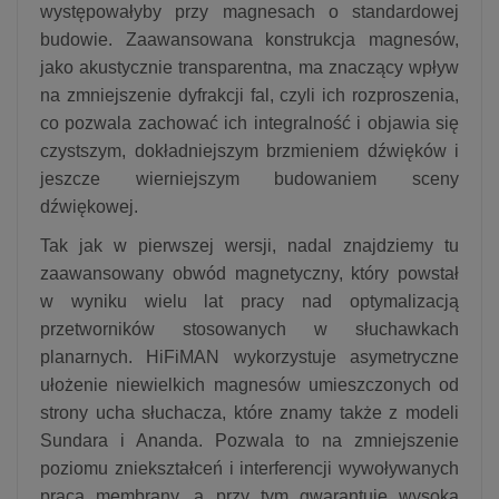
występowałyby przy magnesach o standardowej
budowie. Zaawansowana konstrukcja magnesów,
jako akustycznie transparentna, ma znaczący wpływ
na zmniejszenie dyfrakcji fal, czyli ich rozproszenia,
co pozwala zachować ich integralność i objawia się
czystszym, dokładniejszym brzmieniem dźwięków i
jeszcze wierniejszym budowaniem sceny
dźwiękowej.
Tak jak w pierwszej wersji, nadal znajdziemy tu
zaawansowany obwód magnetyczny, który powstał
w wyniku wielu lat pracy nad optymalizacją
przetworników stosowanych w słuchawkach
planarnych. HiFiMAN wykorzystuje asymetryczne
ułożenie niewielkich magnesów umieszczonych od
strony ucha słuchacza, które znamy także z modeli
Sundara i Ananda. Pozwala to na zmniejszenie
poziomu zniekształceń i interferencji wywoływanych
pracą membrany, a przy tym gwarantuje wysoką