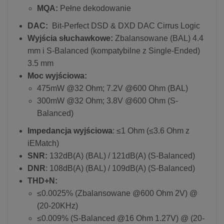
MQA:
Pełne dekodowanie
DAC:
Bit-Perfect DSD & DXD DAC Cirrus Logic
Wyjścia słuchawkowe:
Zbalansowane (BAL) 4.4
mm i S-Balanced (kompatybilne z Single-Ended)
3.5 mm
Moc wyjściowa:
475mW @32 Ohm; 7.2V @600 Ohm (BAL)
300mW @32 Ohm; 3.8V @600 Ohm (S-
Balanced)
Impedancja wyjściowa
: ≤1 Ohm (≤3.6 Ohm z
iEMatch)
SNR:
132dB(A) (BAL) / 121dB(A) (S-Balanced)
DNR
: 108dB(A) (BAL) / 109dB(A) (S-Balanced)
THD+N:
≤0.0025% (Zbalansowane @600 Ohm 2V) @
(20-20KHz)
≤0.009% (S-Balanced @16 Ohm 1.27V) @ (20-