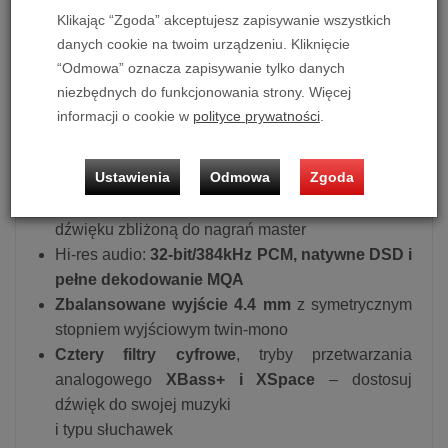
Dzięki naszemu kunsztowi i niestrudzonemu dążeniu
Klikając “Zgoda” akceptujesz zapisywanie wszystkich
do doskonałości dostarczamy GO bar, który jest
danych cookie na twoim urządzeniu. Kliknięcie
naprawdę godny Kensei.
“Odmowa” oznacza zapisywanie tylko danych
niezbędnych do funkcjonowania strony. Więcej
Główne Cechy
:
informacji o cookie w
polityce prywatności
.
Wyposażony w technologię „K2HD” firmy JVC
,
poprawia dźwięk poprzez rozszerzenie bitów,
Ustawienia
Odmowa
Zgoda
zwiększenie przepustowości i korygowanie
przebiegów, ostatecznie poprawiając jakość
dźwięku zbliżoną do nagrań master
Hi-res audio:
32-bit/384kHz PCM, natywne DSD i
pełne dekodowanie MQA
Zbalansowane wyjście 4.4 mm
z symetrycznym
stopniem wyjściowym twin-mono
Cztery filtry cyfrowe
, tryby przetwarzania
analogowego
XBass+ i XSpace
– dostosuj
dźwięk do swojej muzyki
i typu słuchawek