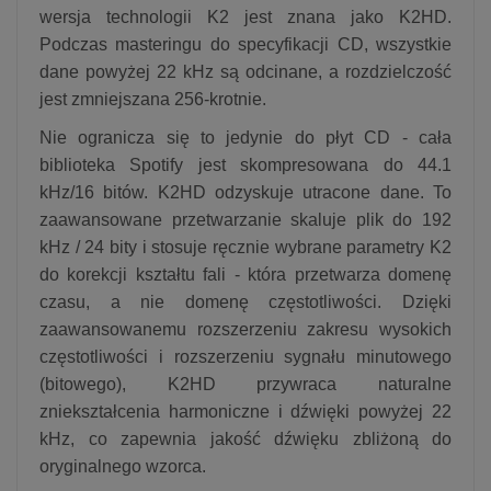
wersja technologii K2 jest znana jako K2HD.
Podczas masteringu do specyfikacji CD, wszystkie
dane powyżej 22 kHz są odcinane, a rozdzielczość
jest zmniejszana 256-krotnie.
Nie ogranicza się to jedynie do płyt CD - cała
biblioteka Spotify jest skompresowana do 44.1
kHz/16 bitów. K2HD odzyskuje utracone dane. To
zaawansowane przetwarzanie skaluje plik do 192
kHz / 24 bity i stosuje ręcznie wybrane parametry K2
do korekcji kształtu fali - która przetwarza domenę
czasu, a nie domenę częstotliwości. Dzięki
zaawansowanemu rozszerzeniu zakresu wysokich
częstotliwości i rozszerzeniu sygnału minutowego
(bitowego), K2HD przywraca naturalne
zniekształcenia harmoniczne i dźwięki powyżej 22
kHz, co zapewnia jakość dźwięku zbliżoną do
oryginalnego wzorca.