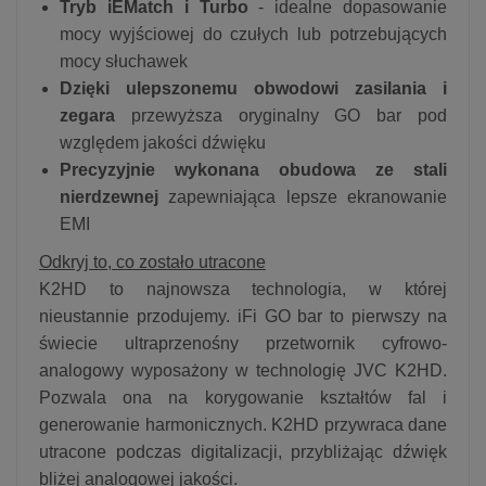
Tryb iEMatch i Turbo
- idealne dopasowanie
mocy wyjściowej do czułych lub potrzebujących
mocy słuchawek
Dzięki ulepszonemu obwodowi zasilania i
zegara
przewyższa oryginalny GO bar pod
względem jakości dźwięku
Precyzyjnie wykonana obudowa ze stali
nierdzewnej
zapewniająca lepsze ekranowanie
EMI
Odkryj to, co zostało utracone
K2HD to najnowsza technologia, w której
nieustannie przodujemy. iFi GO bar to pierwszy na
świecie ultraprzenośny przetwornik cyfrowo-
analogowy wyposażony w technologię JVC K2HD.
Pozwala ona na korygowanie kształtów fal i
generowanie harmonicznych. K2HD przywraca dane
utracone podczas digitalizacji, przybliżając dźwięk
bliżej analogowej jakości.