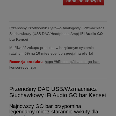
dodaj do koszyka
Przenośny Przetwornik Cyfrowo-Analogowy / Wzmacniacz
Słuchawkowy (USB DAC/Headphone Amp)
iFi Audio GO
bar Kensei
Możliwość zakupu produktu w bezpłatnym systemie
ratalnym
0%
na
10 miesięcy
lub
specjalna oferta
!
Recenzja produktu
:
https://hifizone.pl/ifi-audio-go-bar-
kensei-recenzja/
Przenośny DAC USB/Wzmacniacz
Słuchawkowy iFi Audio GO bar Kensei
Najnowszy GO bar przypomina
legendarny miecz starannie wykuty dla