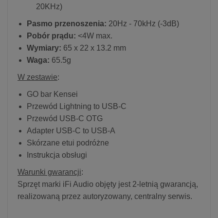
20KHz)
Pasmo przenoszenia:
20Hz - 70kHz (-3dB)
Pobór prądu:
<4W max.
Wymiary:
65 x 22 x 13.2 mm
Waga:
65.5g
W zestawie
:
GO bar Kensei
Przewód Lightning to USB-C
Przewód USB-C OTG
Adapter USB-C to USB-A
Skórzane etui podróżne
Instrukcja obsługi
Warunki gwarancji
:
Sprzęt marki iFi Audio objęty jest 2-letnią gwarancją,
realizowaną przez autoryzowany, centralny serwis.