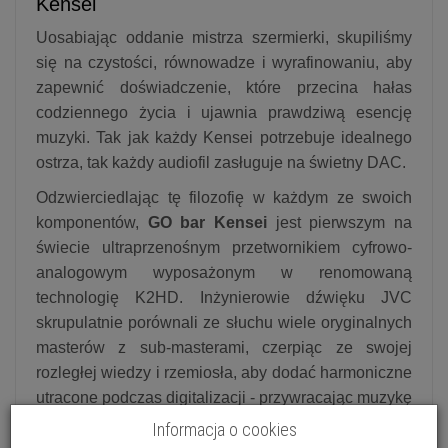
Kensei
Uosabiając oddanie mistrza szermierki, skupiliśmy
się na czystości, równowadze i wyrafinowaniu, aby
zapewnić doświadczenie, które przecina hałas
codziennego życia i ujawnia prawdziwą esencję
muzyki. Tak jak każdy Kensei potrzebuje idealnego
ostrza, tak każdy audiofil zasługuje na świetny DAC.
Odzwierciedlając tę filozofię w każdym ze swoich
komponentów,
GO bar Kensei
jest pierwszym na
świecie ultraprzenośnym przetwornikiem cyfrowo-
analogowym wyposażonym w renomowaną
technologię K2HD. Inżynierowie dźwięku JVC
skrupulatnie porównali ze słuchu wiele oryginalnych
masterów z sub-masterami, czerpiąc ze swojej
rozległej wiedzy i rzemiosła, aby dodać harmoniczne
utracone podczas digitalizacji - przywracając muzykę
blisko do oryginalnego wzorca.
Informacja o cookies