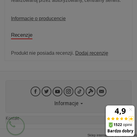
realizowaną przez autoryzowany, centralny serwis.
Informacje o producencie
Recenzje
Produkt nie posiada recenzji.
Dodaj recenzję
Informacje
Kontakt
Sklep internetowy SOTESHOP AI