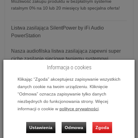
Możliwość zakupu produktu w bezpłatnym systemie
ratalnym 0% na 10 lub 20 miesięcy lub specjalna oferta!
Listwa zasilająca SilentPower by iFi Audio
PowerStation
Nasza audiofilska listwa zasilająca zapewni super
ciche zasilanie sieciowe twojemu systemowi
audio. Niezależnie od konfiguracji i specyfikacji
Informacja o cookies
Twojego systemu, czy jest on cyfrowy, analogowy
Klikając “Zgoda” akceptujesz zapisywanie wszystkich
albo taki i taki, PowerStation zadba o to by otrzymał
danych cookie na twoim urządzeniu. Kliknięcie
super ciche zasilanie.
“Odmowa” oznacza zapisywanie tylko danych
niezbędnych do funkcjonowania strony. Więcej
Power To The People
informacji o cookie w
polityce prywatności
.
iFi PowerStation jest przeznaczona dla każdego, kto
lubi wolne od zakłóceń audio. Występuje w 4
Ustawienia
Odmowa
Zgoda
wariantach - UK, EU i AU z 6 pojedynczymi
gniazdami i USA / JAPAN z 8. Powstrzymaj hałas