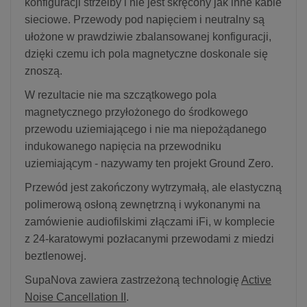
konfiguracji strzelby i nie jest skręcony jak inne kable
sieciowe. Przewody pod napięciem i neutralny są
ułożone w prawdziwie zbalansowanej konfiguracji,
dzięki czemu ich pola magnetyczne doskonale się
znoszą.
W rezultacie nie ma szczątkowego pola
magnetycznego przyłożonego do środkowego
przewodu uziemiającego i nie ma niepożądanego
indukowanego napięcia na przewodniku
uziemiającym - nazywamy ten projekt Ground Zero.
Przewód jest zakończony wytrzymałą, ale elastyczną
polimerową osłoną zewnętrzną i wykonanymi na
zamówienie audiofilskimi złączami iFi, w komplecie
z 24-karatowymi pozłacanymi przewodami z miedzi
beztlenowej.
SupaNova zawiera zastrzeżoną technologię
Active
Noise Cancellation II
.