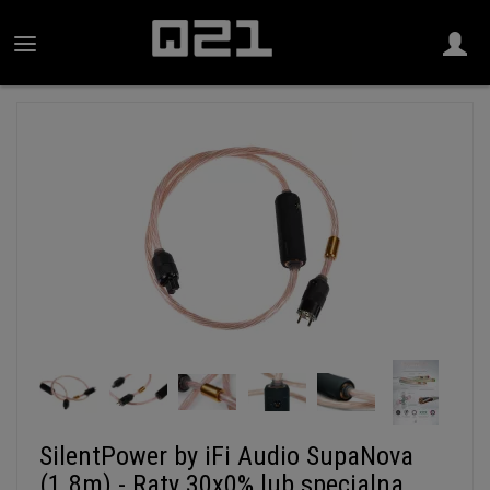
SilentPower by iFi Audio SupaNova
(1.8m) - Raty 30x0% lub specjalna