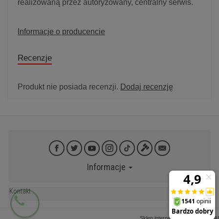
realizowaną przez autoryzowany, centralny serwis.
Informacje o producencie
Recenzje
Produkt nie posiada recenzji.
Dodaj recenzję
Informacje
Kontakt
Sklep internetowy SOTESHOP AI