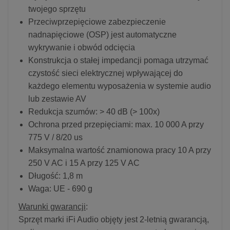
twojego sprzętu
Przeciwprzepięciowe zabezpieczenie
nadnapięciowe (OSP) jest automatyczne
wykrywanie i obwód odcięcia
Konstrukcja o stałej impedancji pomaga utrzymać
czystość sieci elektrycznej wpływającej do
każdego elementu wyposażenia w systemie audio
lub zestawie AV
Redukcja szumów: > 40 dB (> 100x)
Ochrona przed przepięciami: max. 10 000 A przy
775 V / 8/20 us
Maksymalna wartość znamionowa pracy 10 A przy
250 V AC i 15 A przy 125 V AC
Długość: 1,8 m
Waga: UE - 690 g
Warunki gwarancji
:
Sprzęt marki iFi Audio objęty jest 2-letnią gwarancją,