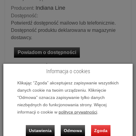
Indiana Line
Producent:
Dostępność:
Potwierdź dostępność mailowo lub telefonicznie.
Dostępność produktu deklarowana w magazynie
dostawcy.
Powiadom o dostępności
Historia ceny
Informacja o cookies
Klikając “Zgoda” akceptujesz zapisywanie wszystkich
Ilość:
szt.
danych cookie na twoim urządzeniu. Kliknięcie
299,00 zł
/ szt.
“Odmowa” oznacza zapisywanie tylko danych
niezbędnych do funkcjonowania strony. Więcej
dodaj do koszyka
informacji o cookie w
polityce prywatności
.
Ustawienia
Odmowa
Zgoda