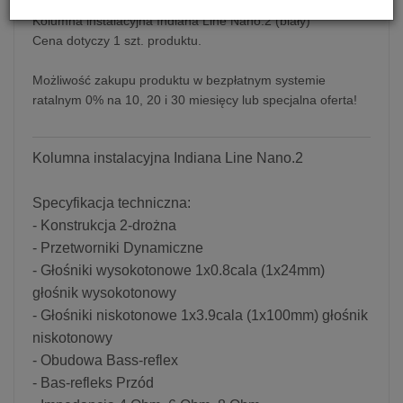
Kolumna instalacyjna Indiana Line Nano.2 (biały)
Cena dotyczy 1 szt. produktu.
Możliwość zakupu produktu w bezpłatnym systemie
ratalnym 0% na 10, 20 i 30 miesięcy lub specjalna oferta!
Kolumna instalacyjna Indiana Line Nano.2
Specyfikacja techniczna:
- Konstrukcja 2-drożna
- Przetworniki Dynamiczne
- Głośniki wysokotonowe 1x0.8cala (1x24mm)
głośnik wysokotonowy
- Głośniki niskotonowe 1x3.9cala (1x100mm) głośnik
niskotonowy
- Obudowa Bass-reflex
- Bas-refleks Przód