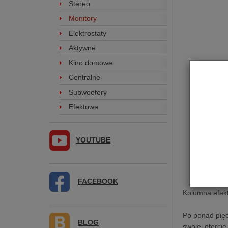
Stereo
Monitory
Elektrostaty
Aktywne
Kino domowe
Centralne
Subwoofery
Efektowe
YOUTUBE
FACEBOOK
Kolumna efek
Po ponad pięc
BLOG
swojej oferci