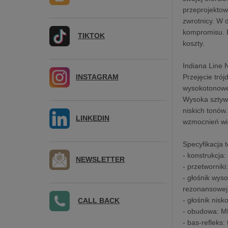
przeprojekto
zwrotnicy. W 
kompromisu. D
TIKTOK
koszty.
Indiana Line 
INSTAGRAM
Przejęcie tró
wysokotonowe
Wysoka sztywn
niskich tonów
LINKEDIN
wzmocnień wi
Specyfikacja 
- konstrukcja
NEWSLETTER
- przetwornik
- głośnik wys
rezonansowej
- głośnik ni
CALL BACK
- obudowa: M
- bas-refleks: 