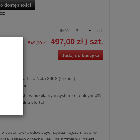
o dostępności
Ilość:
szt.
497,00 zł
/ szt.
549,00 zł
dodaj do koszyka
towa Indiana Line Nota 240X (orzech)
1 szt. kolumn.
kupu produktu w bezpłatnym systemie ratalnym 0%
y lub specjalna oferta!
ine postanowiła odświeżyć najważniejszy model w
orze jasnego orzecha, jak i na brzmieniu, dzięki