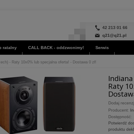
42 213 01 66
q21@q21.pl
 ratalny
CALL BACK - oddzwonimy!
Serwis
ech) - Raty 10x0% lub specjalna oferta! - Dostawa 0 zł!
Indiana
Raty 10
Dostawa
Dodaj recenzj
Producent:
In
Dostępność:
Potwierdź dos
produktu dek