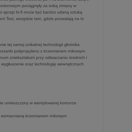
kotonowym pociągnęły za sobą zmiany w
ni sprzęt hi-fi może być bardzo udaną sztuką
ii Tesi, wszędzie tam, gdzie pozwalają na to
ie tej samej unikalnej technologii głośnika
szanki polipropylenu z krzemianem mikowym.
mum zniekształceń przy odtwarzaniu średnich i
, wygłuszenie oraz technologię wewnętrznych
lnie umieszczony w wentylowanej komorze
aną wzmacnianą krzemianem mikowym