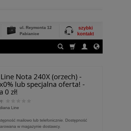
ul. Reymonta 12
szybki
Pabianice
kontakt
 Line Nota 240X (orzech) -
x0% lub specjalna oferta! -
 0 zł!
ę:
diana Line
tępność mailowo lub telefonicznie. Dostępność
larowana w magazynie dostawcy.