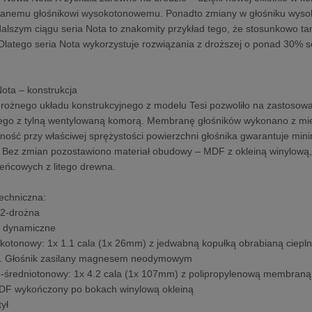
wanemu głośnikowi wysokotonowemu. Ponadto zmiany w głośniku wyso
dalszym ciągu seria Nota to znakomity przykład tego, że stosunkowo ta
latego seria Nota wykorzystuje rozwiązania z droższej o ponad 30% ser
Nota – konstrukcja
jdrożnego układu konstrukcyjnego z modelu Tesi pozwoliło na zastosowan
go z tylną wentylowaną komorą. Membranę głośników wykonano z mie
ość przy właściwej sprężystości powierzchni głośnika gwarantuje mini
. Bez zmian pozostawiono materiał obudowy – MDF z okleiną winylową
eńcowych z litego drewna.
techniczna:
: 2-drożna
i: dynamiczne
okotonowy: 1x 1.1 cala (1x 26mm) z jedwabną kopułką obrabianą ciep
. Głośnik zasilany magnesem neodymowym
sko-średniotonowy: 1x 4.2 cala (1x 107mm) z polipropylenową membr
DF wykończony po bokach winylową okleiną
tył