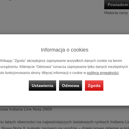
Powiadom 
Historia ceny
Informacja o cookies
Klikając “Zgoda” akceptujesz zapisywanie wszystkich danych cookie na twoim
urządzeniu. Kliknięcie “Odmowa” oznacza zapisywanie tylko danych niezbędnych
Kolumna efek
do funkcjonowania strony. Więcej informacji o cookie w
polityce prywatności
.
Cena dotyczy 
Ustawienia
Odmowa
Zgoda
Możliwość za
na 10 miesięc
towa Indiana Line Nota 240X
iu latach obecności na najważniejszych światowych rynkach Indiana L
e. Nowa Nota X zyskała zarówno na urodzie – dzięki nowej okleinie w kol