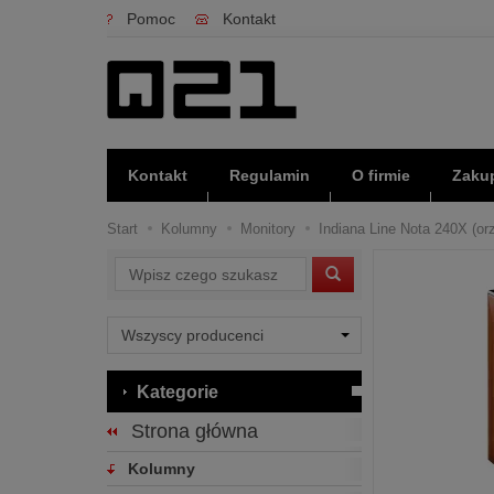
Pomoc
Kontakt
Kontakt
Regulamin
O firmie
Zakup
Start
Kolumny
Monitory
Indiana Line Nota 240X (orz
Wyszukaj
Kategorie
Strona główna
Kolumny