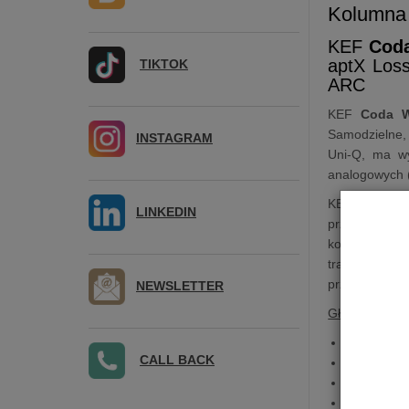
Kolumna
KEF
Cod
aptX Loss
TIKTOK
ARC
KEF
Coda 
Samodzielne,
INSTAGRAM
Uni-Q, ma wy
analogowych (
KEF Coda W z
LINKEDIN
przetworniki
kompaktowej 
tradycyjnyc
przedwzmacni
NEWSLETTER
Główne Cech
Układ
głoś
CALL BACK
Zintegrow
Bluetooth
Rozbudow