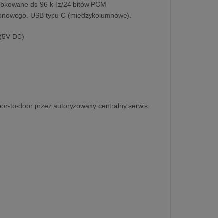
róbkowane do 96 kHz/24 bitów PCM
fonowego, USB typu C (międzykolumnowe),
 (5V DC)
or-to-door przez autoryzowany centralny serwis.