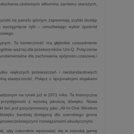
słuchania ulubionych albumów, zarówno starszych,
yciski na panelu górnym zapewniają szybki dostęp
a wyciągnięcie ręki – umożliwiając wybór spośród
ętowego.
jnym. Ta konieczność ma głębokie uzasadnienie
ególnie ważnej dla przetworników Uni-Q. Połączenie
fundamentalne dla zachowania spójności czasowej i
adku większych pomieszczeń i niestandardowych
ną elastyczność. Połącz z opcjonalnymi stojakami
adzonym na rynek już w 1971 roku. Ta historyczna
c przystępność z wysoką jakością dźwięku. Nowa
 ten jest pozycjonowany jako „All-In-One Wireless
dźwięku bardziej dostępną dla szerokiego grona
ajnowocześniejszymi rozwiązaniami akustycznymi.
tak, aby naturalnie wpasować się w szeroką gamę