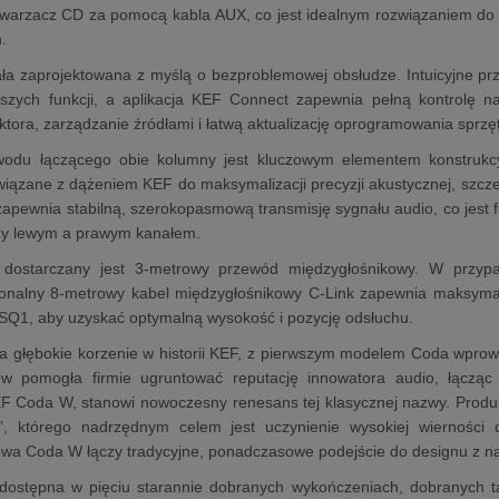
twarzacz CD za pomocą kabla AUX, co jest idealnym rozwiązaniem do 
.
a zaprojektowana z myślą o bezproblemowej obsłudze. Intuicyjne prz
jszych funkcji, a aplikacja KEF Connect zapewnia pełną kontrolę n
ktora, zarządzanie źródłami i łatwą aktualizację oprogramowania sprz
du łączącego obie kolumny jest kluczowym elementem konstrukcy
wiązane z dążeniem KEF do maksymalizacji precyzji akustycznej, szcz
pewnia stabilną, szerokopasmową transmisję sygnału audio, co jest 
zy lewym a prawym kanałem.
dostarczany jest 3-metrowy przewód międzygłośnikowy. W przyp
jonalny 8-metrowy kabel międzygłośnikowy C-Link zapewnia maksymal
SQ1, aby uzyskać optymalną wysokość i pozycję odsłuchu.
a głębokie korzenie w historii KEF, z pierwszym modelem Coda wprow
tów pomogła firmie ugruntować reputację innowatora audio, łączą
F Coda W, stanowi nowoczesny renesans tej klasycznej nazwy. Produkt
”, którego nadrzędnym celem jest uczynienie wysokiej wierności 
wa Coda W łączy tradycyjne, ponadczasowe podejście do designu z n
dostępna w pięciu starannie dobranych wykończeniach, dobranych 