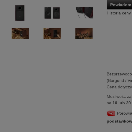
Powiadom 
Historia ceny
Bezprzewodo
(Burgund / V
Cena dotyczy 
Możliwość za
na
10 lub 20
Porówn
podstawkow