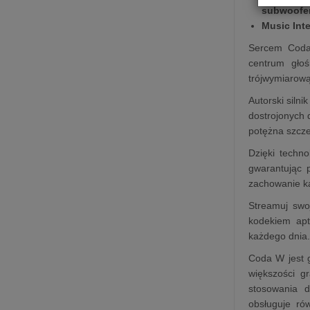
subwoofe
Music Int
Sercem Coda 
centrum głoś
trójwymiarową
Autorski siln
dostrojonych 
potężna szcze
Dzięki techn
gwarantując 
zachowanie ka
Streamuj swoj
kodekiem apt
każdego dnia
Coda W jest 
większości g
stosowania 
obsługuje ró