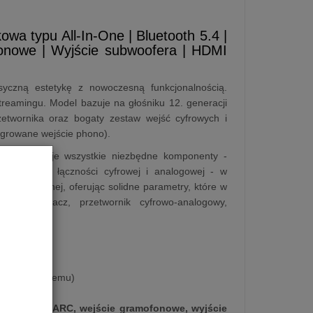
a typu All-In-One | Bluetooth 5.4 |
fonowe | Wyjście subwoofera | HDMI
czną estetykę z nowoczesną funkcjonalnością.
reamingu. Model bazuje na głośniku 12. generacji
twornika oraz bogaty zestaw wejść cyfrowych i
egrowane wejście phono).
że integruje wszystkie niezbędne komponenty -
 gamę opcji łączności cyfrowej i analogowej - w
operacyjnej, oferując solidne parametry, które w
 (wzmacniacz, przetwornik cyfrowo-analogowy,
ięk
nie dla systemu)
B-C, HDMI-ARC, wejście gramofonowe, wyjście