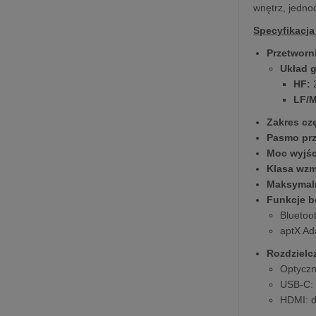
wnętrz, jedno
Specyfikacja
Przetworni
Układ 
HF:
LF/
Zakres cz
Pasmo prz
Moc wyjś
Klasa wz
Maksymaln
Funkcje b
Bluetoo
aptX Ad
Rozdzielc
Optyczn
USB-C: 
HDMI: 