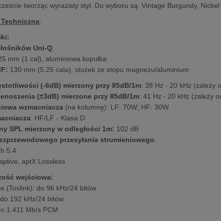
cześnie tworząc wyrazisty styl. Do wyboru są: Vintage Burgundy, Nickel
 Techniczna
:
ki:
głośników Uni-Q
:
25 mm (1 cal), aluminiowa kopułka
MF:
130 mm (5.25 cala), stożek ze stopu magnezu/aluminium
ęstotliwości (-6dB) mierzony przy 85dB/1m
: 38 Hz - 20 kHz (zależy
enoszenia (±3dB) mierzone przy 85dB/1m
: 41 Hz - 20 kHz (zależy 
ciowa wzmacniacza
(na kolumnę): LF: 70W; HF: 30W
macniacza
: HF/LF - Klasa D
y SPL mierzony w odległości 1m:
102 dB
ezprzewodowego przesyłania strumieniowego
:
th 5.4
aptive, aptX Lossless
zość wejściowa:
e (Toslink): do 96 kHz/24 bitów
do 192 kHz/24 bitów
do 1.411 Mb/s PCM