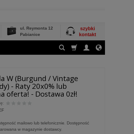
ul. Reymonta 12
szybki
Pabianice
kontakt
a W (Burgund / Vintage
y) - Raty 20x0% lub
a oferta! - Dostawa 0zł!
ę:
EF
tępność mailowo lub telefonicznie. Dostępność
larowana w magazynie dostawcy.