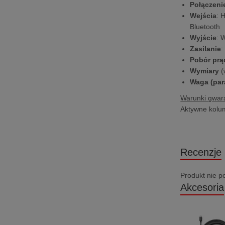
Połączeni
Wejścia
: 
Bluetooth
Wyjście
: 
Zasilanie
:
Pobór prą
Wymiary
(
Waga (par
Warunki gwara
Aktywne kolum
Recenzje
Produkt nie p
Akcesoria