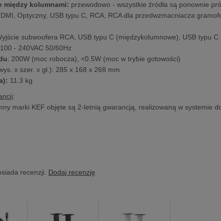
e między kolumnami:
przewodowo - wszystkie źródła są ponownie p
HDMI, Optyczny, USB typu C, RCA, RCA dla przedwzmacniacza gramo
Wyjście subwoofera RCA, USB typu C (międzykolumnowe), USB typu C
 100 - 240VAC 50/60Hz
du
: 200W (moc robocza), <0.5W (moc w trybie gotowości)
wys. x szer. x gł.): 285 x 168 x 268 mm
a):
11.3 kg
ncji
:
ny marki KEF objęte są 2-letnią gwarancją, realizowaną w systemie do
osiada recenzji.
Dodaj recenzję