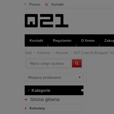
Pomoc
Kontakt
Kontakt
Regulamin
O firmie
Zakup
Start
Kolumny
Aktywne
KEF Coda W (Burgund / Vint
Wyszukaj
Kategorie
Strona główna
Kolumny