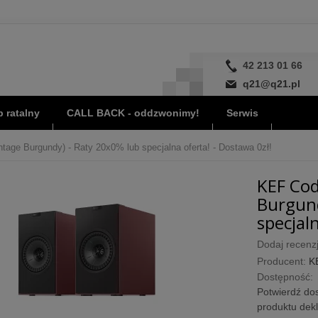
42 213 01 66
q21@q21.pl
 ratalny
CALL BACK - oddzwonimy!
Serwis
age Burgundy) - Raty 20x0% lub specjalna oferta! - Dostawa 0zł!
KEF Cod
Burgund
specjaln
Dodaj recenzj
Producent:
K
Dostępność:
Potwierdź dos
produktu dek