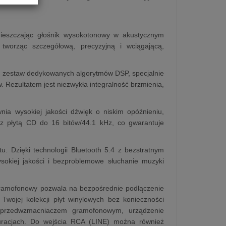
mieszczając głośnik wysokotonowy w akustycznym
tworząc szczegółową, precyzyjną i wciągającą,
Ten zestaw dedykowanych algorytmów DSP, specjalnie
Rezultatem jest niezwykła integralność brzmienia,
nia wysokiej jakości dźwięk o niskim opóźnieniu,
 z płytą CD do 16 bitów/44.1 kHz, co gwarantuje
tu. Dzięki technologii Bluetooth 5.4 z bezstratnym
kiej jakości i bezproblemowe słuchanie muzyki
ramofonowy pozwala na bezpośrednie podłączenie
Twojej kolekcji płyt winylowych bez konieczności
przedwzmacniaczem gramofonowym, urządzenie
guracjach. Do wejścia RCA (LINE) można również