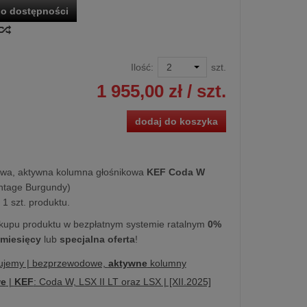
o dostępności
Ilość:
szt.
1 955,00 zł
/ szt.
dodaj do koszyka
wa, aktywna kolumna głośnikowa
KEF Coda W
intage Burgundy)
1 szt. produktu.
kupu produktu w bezpłatnym systemie ratalnym
0%
 miesięcy
lub
specjalna oferta
!
ujemy | bezprzewodowe,
aktywne
kolumny
e
|
KEF
: Coda W, LSX II LT oraz LSX | [XII.2025]