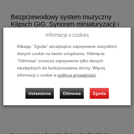
Bezprzewodowy system muzyczny
Klipsch GiG: Synonim miniaturyzacji i
potężnego brzmienia
Informacja o cookies
Klipsch GiG
to zaawansowany, ultraprzenośny
Klikając “Zgoda” akceptujesz zapisywanie wszystkich
system audio, zaprojektowany z myślą o
danych cookie na twoim urządzeniu. Kliknięcie
użytkownikach ceniących sobie doskonałą jakość
“Odmowa” oznacza zapisywanie tylko danych
dźwięku i mobilność. Mimo swoich niewielkich
niezbędnych do funkcjonowania strony. Więcej
gabarytów, urządzenie dostarcza pełne i dynamiczne
informacji o cookie w
polityce prywatności
.
brzmienie, obejmujące szerokie spektrum
częstotliwości – od głębokiego basu (zakres
Ustawienia
Odmowa
Zgoda
użyteczny 64 Hz), przez krystalicznie czystą
średnicę, aż po precyzyjne i dźwięczne wysokie tony.