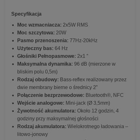
Specyfikacja
Moc wzmacniacza:
2x5W RMS
Moc szczytowa:
20W
Pasmo przenoszenia:
77Hz-20kHz
Użyteczny bas:
64 Hz
Głośniki Pełnopasmowe:
2x1 ”
Maksymalna dynamika:
96 dB (mierzone w
bliskim polu 0,5m)
Rodzaj obudowy:
Bass-reflex realizowany przez
dwie membrany bierne o średnicy 2”
Połączenie bezprzewodowe:
Bluetooth®, NFC
Wejście analogowe:
Mini-jack (Ø 3,5mm)
Żywotność akumulatora:
Około 12 godzin, 4
godziny przy maksymalnej głośności
Rodzaj akumulatora:
Wielokrotnego ładowania –
litowo-jonowy