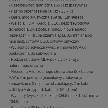
- Częstotliwość graniczna 1663 Hz (pasywna)
- Pasmo przenoszenia 50 Hz - 25 kHz
- Maks. moc akustyczna 109 dB (1m stereo)
- Wejścia HDMI - ARC z CEC, bezprzewodowa
technologia Bluetooth, Phono/Liniowe analog
(przełącznik i śruba uziemiająca), 3.5 mm analog
mini jack, cyfrowy USB, cyfrowy optyczny
- Wyjścia pojedyncze wyjście liniowe RCA do
podłączenia do subwoofera
- Rodzaj obudowy MDF pokryty okleiną z
naturalnego drewna
- Akcesoria Pilot zdalnego sterowania (2 x baterie
AAA), 4 m przewód głośnikowy z lutowanymi
końcówkami, 2 m przewód zasilający, 2 m kabel
USB typ A do typu B, kabel HDMI (1.5m)
- Wymiary (wys. x dł. x szer.) 304,8 mm x 165.1 mm x
234,95 mm
- Waga 1 x 5,35 kg / 1 x 4,85 kg