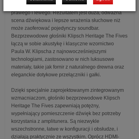
wysokiej jakości dźwięk z dedykowanych głośników
prawego i lewego. Rezultatem jest duża, odważna
scena dźwiękowa i lepsze wrażenia słuchowe niż
może zaoferować pojedynczy soundbar.
Bezprzewodowe głośniki Klipsch Heritage The Fives
łączą w sobie akustykę i klasyczne wzornictwo
Paula W. Klipscha z najnowocześniejszymi
technologiami, zastosowano w nich luksusowe
materiały, takie jak fornir z naturalnego drewna oraz
eleganckie dotykowe przełączniki i gałki.
Dzięki specjalnie zaprojektowanym zintegrowanym
wzmacniaczom, głośniki bezprzewodowe Klipsch
Heritage The Fives zapewniają potężny,
wypełniający pomieszczenie dźwięk bez potrzeby
korzystania z amplitunera. Są niezwykle
wszechstronne, łatwe w konfiguracji i obsłudze, i
działają praktycznie ze wszystkim. Oprócz HDMI-