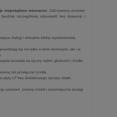
uje niepożądane rezonanse
. Zakrzywiony promień
 bardziej szczegółową odpowiedź bez dyspersji i
ejsze dialogi i wirtualne efekty wysokościowe,
prawdzają się nie tylko w kinie domowym, ale i w
h.
wędzi pozwala na ręczny wybór głośności i źródła
żenia lub przełączać źródła.
e płyty LP bez dodatkowego sprzętu dzięki
cję ustawień, zmianę źródeł i automatyczny dostęp