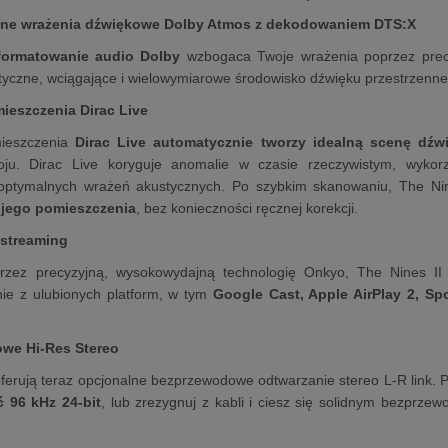
e wrażenia dźwiękowe Dolby Atmos z dekodowaniem DTS:X
formatowanie audio Dolby
wzbogaca Twoje wrażenia poprzez precy
styczne, wciągające i wielowymiarowe środowisko dźwięku przestrzenn
ieszczenia Dirac Live
mieszczenia
Dirac Live automatycznie tworzy idealną scenę dźw
oju.
Dirac Live koryguje anomalie w czasie rzeczywistym, wyko
optymalnych wrażeń akustycznych.
Po szybkim skanowaniu, The Nin
ojego pomieszczenia
, bez konieczności ręcznej korekcji.
streaming
zez precyzyjną, wysokowydajną technologię Onkyo, The Nines II
nie z ulubionych platform, w tym
Google Cast, Apple AirPlay 2, Sp
we Hi-Res Stereo
oferują teraz opcjonalne bezprzewodowe odtwarzanie stereo L-R link.
P
ć 96 kHz 24-bit
, lub zrezygnuj z kabli i ciesz się solidnym bezprze