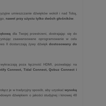
zyjne umieszczanie dźwięków wokół i nad Tobą,
ego,
nawet przy użyciu tylko dwóch głośników
.
iękową
dla Twojej przestrzeni, dostrajając się do
rzystując zaawansowane oprogramowanie w celu
es II dostarczają żywy dźwięk
dostosowany do
 wykraczają poza łączność HDMI, pozwalając na
otify Connect, Tidal Connect, Qobuz Connect i
ołącz je w tradycyjny sposób, aby uzyskać
wysoką
wodowym dźwiękiem o jakości studyjnej i kinowej 48