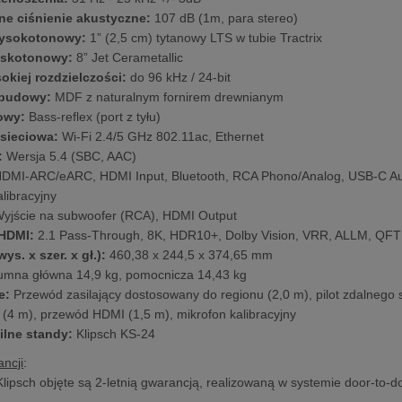
e ciśnienie akustyczne:
107 dB (1m, para stereo)
wysokotonowy:
1” (2,5 cm) tytanowy LTS w tubie Tractrix
iskotonowy:
8” Jet Cerametallic
okiej rozdzielczości:
do 96 kHz / 24-bit
obudowy:
MDF z naturalnym fornirem drewnianym
owy:
Bass-reflex (port z tyłu)
sieciowa:
Wi-Fi 2.4/5 GHz 802.11ac, Ethernet
:
Wersja 5.4 (SBC, AAC)
DMI-ARC/eARC, HDMI Input, Bluetooth, RCA Phono/Analog, USB-C Aud
libracyjny
yjście na subwoofer (RCA), HDMI Output
HDMI:
2.1 Pass-Through, 8K, HDR10+, Dolby Vision, VRR, ALLM, QFT
ys. x szer. x gł.):
460,38 x 244,5 x 374,65 mm
umna główna 14,9 kg, pomocnicza 14,43 kg
e:
Przewód zasilający dostosowany do regionu (2,0 m), pilot zdalnego 
 (4 m), przewód HDMI (1,5 m), mikrofon kalibracyjny
lne standy:
Klipsch KS-24
ncji
:
Klipsch objęte są 2-letnią gwarancją, realizowaną w systemie door-to-d