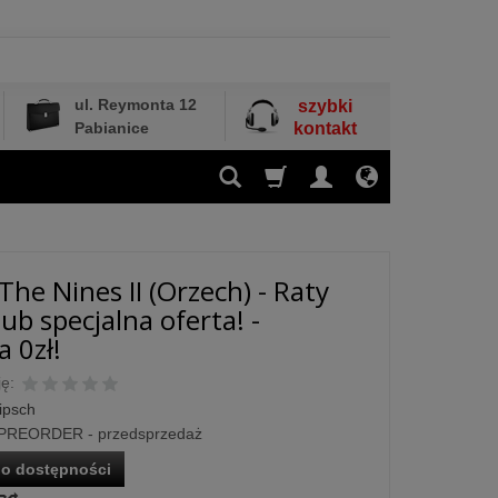
ul. Reymonta 12
szybki
Pabianice
kontakt
The Nines II (Orzech) - Raty
ub specjalna oferta! -
 0zł!
ę:
ipsch
PREORDER - przedsprzedaż
o dostępności