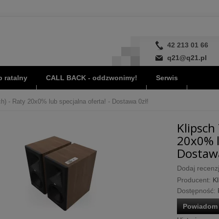
42 213 01 66
q21@q21.pl
 ratalny
CALL BACK - oddzwonimy!
Serwis
h) - Raty 20x0% lub specjalna oferta! - Dostawa 0zł!
Klipsch 
20x0% l
Dostawa
Dodaj recenzj
Producent:
Kl
Dostępność:
Powiadom 