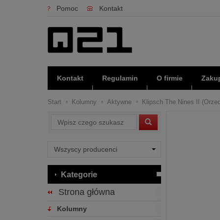
Pomoc
Kontakt
Kontakt
Regulamin
O firmie
Zakup
Start
Kolumny
Aktywne
Klipsch The Nines II (Orzec
Wyszukaj
Kategorie
Strona główna
Kolumny