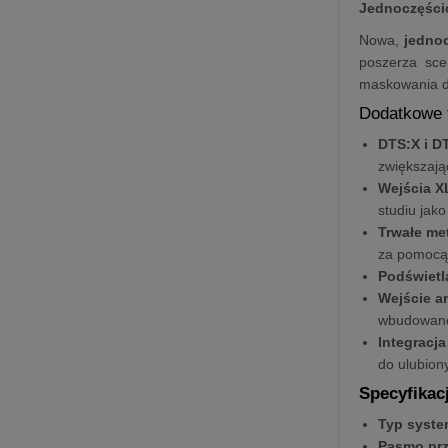
Jednoczęśc
Nowa,
jedno
poszerza sce
maskowania de
Dodatkowe f
DTS:X i DT
zwiększają
Wejścia X
studiu jak
Trwałe me
za pomocą 
Podświetla
Wejście 
wbudowane
Integracja
do ulubiony
Specyfikac
Typ syste
Pasmo prz