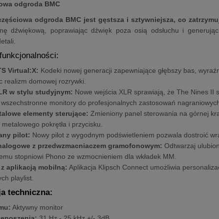
iowa odgroda BMC
częściowa odgroda BMC jest gęstsza i sztywniejsza, co zatrzym
nę dźwiękową, poprawiając dźwięk poza osią odsłuchu i generując
tali.
unkcjonalności:
S Virtual:X:
Kodeki nowej generacji zapewniające głębszy bas, wyraźni
c realizm domowej rozrywki.
LR w stylu studyjnym:
Nowe wejścia XLR sprawiają, że The Nines II s
o wszechstronne monitory do profesjonalnych zastosowań nagraniowyc
talowe elementy sterujące:
Zmieniony panel sterowania na górnej kra
metalowego pokrętła i przycisku.
ny pilot:
Nowy pilot z wygodnym podświetleniem pozwala dostroić wra
analogowe z przedwzmacniaczem gramofonowym:
Odtwarzaj ulubion
mu stopniowi Phono ze wzmocnieniem dla wkładek MM.
 z aplikacją mobilną:
Aplikacja Klipsch Connect umożliwia personaliza
ch playlist.
ja techniczna:
mu:
Aktywny monitor
enoszenia:
31 Hz - 25 kHz +/- 3dB