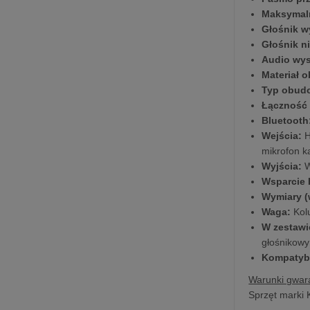
Maksymaln
Głośnik 
Głośnik n
Audio wys
Materiał 
Typ obud
Łączność 
Bluetooth
Wejścia:
H
mikrofon ka
Wyjścia:
W
Wsparcie 
Wymiary (w
Waga:
Kol
W zestawi
głośnikowy
Kompatybi
Warunki gwara
Sprzęt marki 