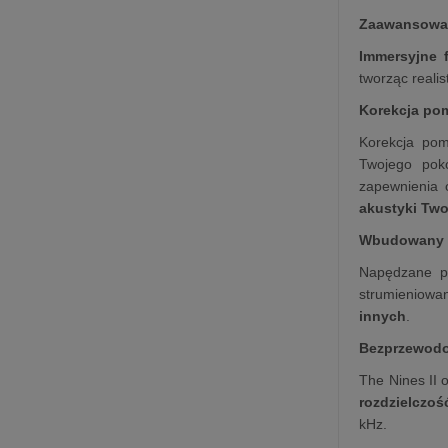
Zaawansowan
Immersyjne 
tworząc reali
Korekcja pom
Korekcja po
Twojego pok
zapewnienia 
akustyki Tw
Wbudowany 
Napędzane pr
strumieniowa
innych
.
Bezprzewodo
The Nines II 
rozdzielczoś
kHz.