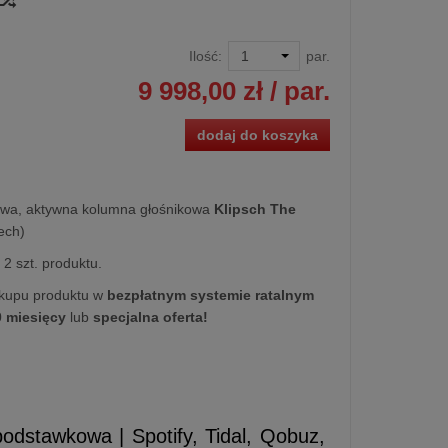
Ilość:
par.
9 998,00 zł
/ par.
dodaj do koszyka
wa, aktywna kolumna głośnikowa
Klipsch The
ech)
2 szt. produktu.
kupu produktu w
bezpłatnym systemie ratalnym
0 miesięcy
lub
specjalna oferta!
dstawkowa | Spotify, Tidal, Qobuz,