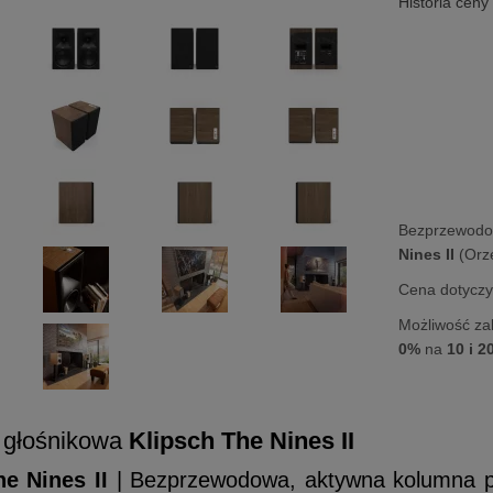
Historia ceny
Bezprzewodo
Nines II
(Orz
Cena dotyczy 
Możliwość za
0%
na
10 i 2
 głośnikowa
Klipsch The Nines II
he Nines II
| Bezprzewodowa, aktywna kolumna po