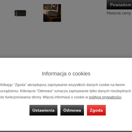
Powiadom 
Historia ceny
Informacja o cookies
Głośnik Bluet
Klikając “Zgoda” akceptujesz zapisywanie wszystkich danych cookie na twoim
Możliwość za
urządzeniu. Kliknięcie “Odmowa” oznacza zapisywanie tylko danych niezbędnych
na 10 i 20 mi
do funkcjonowania strony. Więcej informacji o cookie w
polityce prywatności
.
ooth Klipsch The One II
Ustawienia
Odmowa
Zgoda
ksusowe materiały, takie jak fornir z prawdziwego drewna oraz dotykowe 
less łączy klasyczne dziedzictwo Paula W. Klipscha z najnowszymi dost