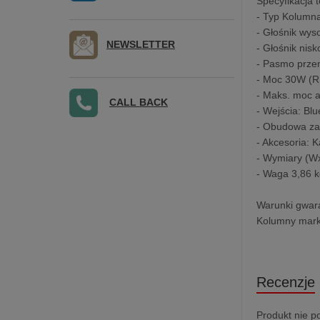
Specyfikacja 
- Typ Kolumn
- Głośnik wys
NEWSLETTER
- Głośnik ni
- Pasmo prze
- Moc 30W (R
- Maks. moc 
CALL BACK
- Wejścia: Bl
- Obudowa za
- Akcesoria: 
- Wymiary (W
- Waga 3,86 
Warunki gwara
Kolumny marki
Recenzje
Produkt nie p