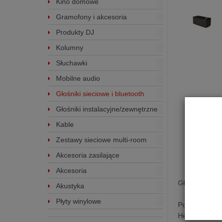
Kino domowe
Gramofony i akcesoria
Produkty DJ
Kolumny
Słuchawki
Mobilne audio
Głośniki sieciowe i bluetooth
Głośniki instalacyjne/zewnętrzne
Kable
Zestawy sieciowe multi-room
Akcesoria zasilające
Akcesoria
Głośnik Bluet
Akustyka
Płyty winylowe
Posiadając lu
Heritage Wire