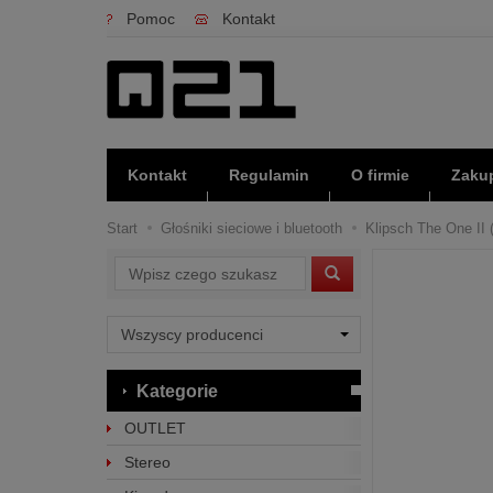
Pomoc
Kontakt
Kontakt
Regulamin
O firmie
Zakup
Start
Głośniki sieciowe i bluetooth
Klipsch The One II 
Wyszukaj
Kategorie
OUTLET
Stereo