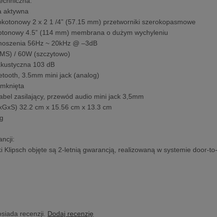
techniczna:
a aktywna
okotonowy 2 x 2 1 /4” (57.15 mm) przetworniki szerokopasmowe
skotonowy 4.5” (114 mm) membrana o dużym wychyleniu
noszenia 56Hz ~ 20kHz @ –3dB
MS) / 60W (szczytowo)
akustyczna 103 dB
uetooth, 3.5mm mini jack (analog)
mknięta
Kabel zasilający, przewód audio mini jack 3,5mm
xGxS) 32.2 cm x 15.56 cm x 13.3 cm
kg
ncji:
 Klipsch objęte są 2-letnią gwarancją, realizowaną w systemie door-to
osiada recenzji.
Dodaj recenzję