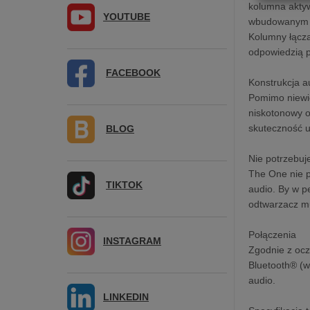
kolumna aktyw
YOUTUBE
wbudowanym wz
Kolumny łączą
odpowiedzią p
FACEBOOK
Konstrukcja a
Pomimo niewi
niskotonowy 
skuteczność u
BLOG
Nie potrzebu
The One nie 
TIKTOK
audio. By w p
odtwarzacz mu
Połączenia
INSTAGRAM
Zgodnie z oc
Bluetooth® (w
audio.
LINKEDIN