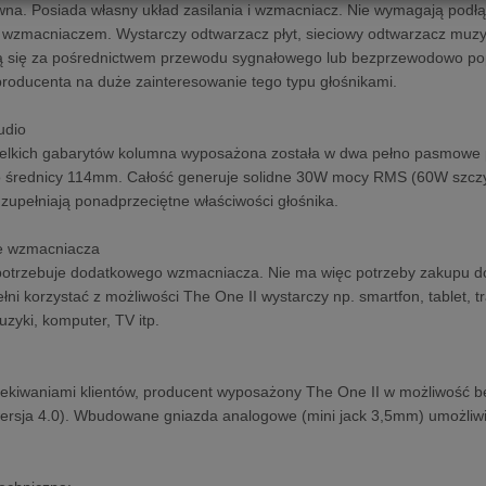
na. Posiada własny układ zasilania i wzmacniacz. Nie wymagają podłą
macniaczem. Wystarczy odtwarzacz płyt, sieciowy odtwarzacz muzyki, 
 się za pośrednictwem przewodu sygnałowego lub bezprzewodowo poprz
roducenta na duże zainteresowanie tego typu głośnikami.
udio
elkich gabarytów kolumna wyposażona została w dwa pełno pasmowe pr
o średnicy 114mm. Całość generuje solidne 30W mocy RMS (60W szcz
zupełniają ponadprzeciętne właściwości głośnika.
je wzmacniacza
potrzebuje dodatkowego wzmacniacza. Nie ma więc potrzeby zakupu 
ełni korzystać z możliwości The One II wystarczy np. smartfon, tablet, 
zyki, komputer, TV itp.
zekiwaniami klientów, producent wyposażony The One II w możliwość 
ersja 4.0). Wbudowane gniazda analogowe (mini jack 3,5mm) umożliwi