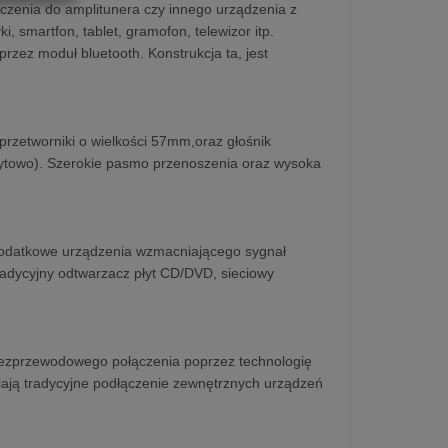
czenia do amplitunera czy innego urządzenia z
smartfon, tablet, gramofon, telewizor itp.
ez moduł bluetooth. Konstrukcja ta, jest
zetworniki o wielkości 57mm,oraz głośnik
ytowo). Szerokie pasmo przenoszenia oraz wysoka
dodatkowe urządzenia wzmacniającego sygnał
tradycyjny odtwarzacz płyt CD/DVD, sieciowy
bezprzewodowego połączenia poprzez technologię
ają tradycyjne podłączenie zewnętrznych urządzeń