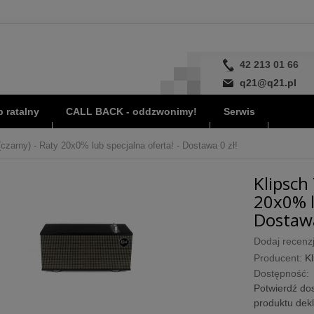
42 213 01 66
q21@q21.pl
 ratalny
CALL BACK - oddzwonimy!
Serwis
(czarny) - Raty 20x0% lub specjalna oferta! - Dostawa 0 zł!
Klipsch 
20x0% l
Dostawa
Dodaj recenzj
Producent:
Kl
Dostępność:
Potwierdź dos
produktu dek