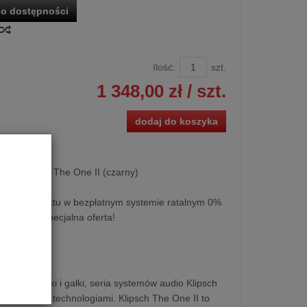
o dostępności
Ilość:
szt.
1 348,00 zł
/ szt.
dodaj do koszyka
ooth Klipsch The One II (czarny)
kupu produktu w bezpłatnym systemie ratalnym 0%
esięcy lub specjalna oferta!
przełączniki i gałki, seria systemów audio Klipsch
ępnymi dziś technologiami. Klipsch The One II to