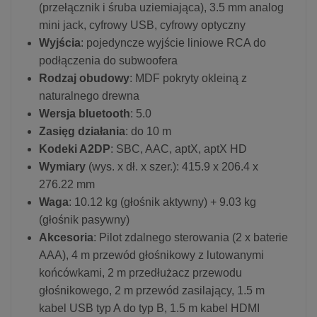
(przełącznik i śruba uziemiająca), 3.5 mm analog
mini jack, cyfrowy USB, cyfrowy optyczny
Wyjścia
: pojedyncze wyjście liniowe RCA do
podłączenia do subwoofera
Rodzaj obudowy
: MDF pokryty okleiną z
naturalnego drewna
Wersja bluetooth
: 5.0
Zasięg działania
: do 10 m
Kodeki A2DP
: SBC, AAC, aptX, aptX HD
Wymiary
(wys. x dł. x szer.): 415.9 x 206.4 x
276.22 mm
Waga
: 10.12 kg (głośnik aktywny) + 9.03 kg
(głośnik pasywny)
Akcesoria
: Pilot zdalnego sterowania (2 x baterie
AAA), 4 m przewód głośnikowy z lutowanymi
końcówkami, 2 m przedłużacz przewodu
głośnikowego, 2 m przewód zasilający, 1.5 m
kabel USB typ A do typ B, 1.5 m kabel HDMI