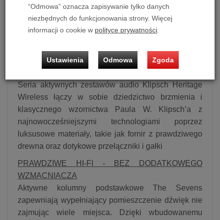
amerykańskiego producenta.
“Odmowa” oznacza zapisywanie tylko danych
HDMI-ARC
niezbędnych do funkcjonowania strony. Więcej
HDMI-ARC pozwala podłączyć zestaw The Sevens
informacji o cookie w
polityce prywatności
.
do telewizora bez dodatkowych kabli lub pilotów za
pomocą dołączonego przewodu HDMI.
Ustawienia
Odmowa
Zgoda
WSPANIAŁOŚĆ POŁOWY STULECIA
Seria aktywnych zestawów audio Klipsch Heritage
Wireless łączy w sobie dziedzictwo brzmienia i
klasycznego wzornictwa Paula W. Klipsch’a z
najnowocześniejszymi technologiami poprzez
luksusowe materiały, takie jak fornir z prawdziwego
drewna oraz dotykowe przełączniki i gałki
PRAWDZIWE HI-FI - BEZ DODATKOWEGO
WZMACNIACZA
Aktywne kolumny podstawkowe The Sevens
zapewniają wypełniający pomieszczenie dźwięk nie
zajmując wiele miejsca. Dzięki wbudowanemu