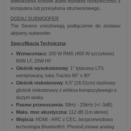
odtwarzania ścieżek audio wysokiej rozdzielczości z
komputera lub przesyłania strumieniowego.
DODAJ SUBWOOFER
The Sevens umożliwiają podłączenie do zestawu
aktywny subwoofer.
Specyfikacja Techniczna
:
Wzmaczniacz
: 200 W RMS (400 W szczytowo)
80W LF, 20W HF
Głośnik wysokotonowy
: 1" tytanowy LTS
wentylowany, tuba Tractrix 90° x 90°
Głośnik niskotonowy
: 6.5” (16.51cm) stożkowy
głośnik niskotonowy z włókna kompozytowego o
dużym skoku
Pasmo przenoszenia
: 39Hz - 25kHz (+/- 3dB)
Maks. moc akustyczna
: 112 dB (1m stereo)
Wejścia
: HDMI - ARC z CEC, bezprzewodowa
technologia Bluetooth®, Phono/Liniowe analog