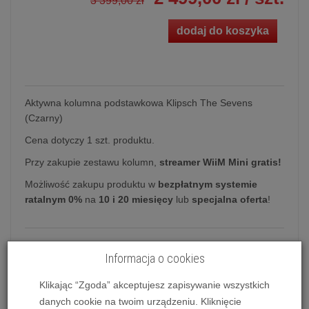
3 399,00 zł
dodaj do koszyka
Aktywna kolumna podstawkowa Klipsch The Sevens
(Czarny)
Cena dotyczy 1 szt. produktu.
Przy zakupie zestawu kolumn,
streamer WiiM Mini gratis!
Możliwość zakupu produktu w
bezpłatnym systemie
ratalnym 0%
na
10 i 20 miesięcy
lub
specjalna oferta
!
Aktywna kolumna podstawkowa Klipsch
Informacja o cookies
The Sevens
Klikając “Zgoda” akceptujesz zapisywanie wszystkich
The Sevens
to nowy (III.2023) model w ofercie
danych cookie na twoim urządzeniu. Kliknięcie