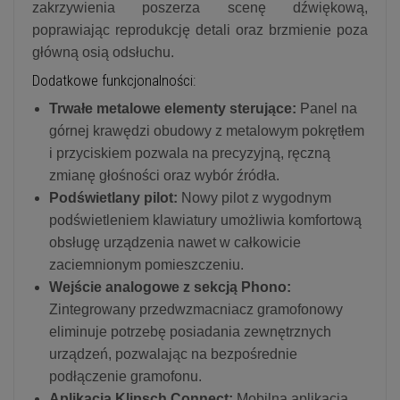
zakrzywienia poszerza scenę dźwiękową,
poprawiając reprodukcję detali oraz brzmienie poza
główną osią odsłuchu.
Dodatkowe funkcjonalności:
Trwałe metalowe elementy sterujące:
Panel na
górnej krawędzi obudowy z metalowym pokrętłem
i przyciskiem pozwala na precyzyjną, ręczną
zmianę głośności oraz wybór źródła.
Podświetlany pilot:
Nowy pilot z wygodnym
podświetleniem klawiatury umożliwia komfortową
obsługę urządzenia nawet w całkowicie
zaciemnionym pomieszczeniu.
Wejście analogowe z sekcją Phono:
Zintegrowany przedwzmacniacz gramofonowy
eliminuje potrzebę posiadania zewnętrznych
urządzeń, pozwalając na bezpośrednie
podłączenie gramofonu.
Aplikacja Klipsch Connect:
Mobilna aplikacja