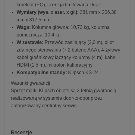
korektor (EQ), licencja limitowana Dirac
Wymiary (wys. x szer. x gł.):
381 mm x 206,38
mm x 317,5 mm
Waga:
Kolumna główna: 10,73 kg, kolumna
pomocnicza: 10,4 kg
W zestawie:
Przewód zasilający (2,0 m), pilot
zdalnego sterowania (+ 2 baterie AAA), 4-żyłowy
kabel głośnikowy łączący kolumny (4 m), kabel
HDMI (1,5 m), mikrofon kalibracyjny
Kompatybilne standy:
Klipsch KS-24
Warunki gwarancji
:
Sprzęt marki Klipsch objęte są 2-letnią gwarancją,
realizowaną w systemie door-to-door przez
autoryzowany centralny serwis.
Recenzje