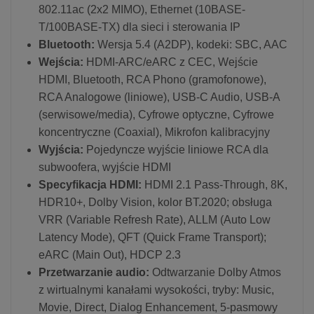
802.11ac (2x2 MIMO), Ethernet (10BASE-
T/100BASE-TX) dla sieci i sterowania IP
Bluetooth:
Wersja 5.4 (A2DP), kodeki: SBC, AAC
Wejścia:
HDMI-ARC/eARC z CEC, Wejście
HDMI, Bluetooth, RCA Phono (gramofonowe),
RCA Analogowe (liniowe), USB-C Audio, USB-A
(serwisowe/media), Cyfrowe optyczne, Cyfrowe
koncentryczne (Coaxial), Mikrofon kalibracyjny
Wyjścia:
Pojedyncze wyjście liniowe RCA dla
subwoofera, wyjście HDMI
Specyfikacja HDMI:
HDMI 2.1 Pass-Through, 8K,
HDR10+, Dolby Vision, kolor BT.2020; obsługa
VRR (Variable Refresh Rate), ALLM (Auto Low
Latency Mode), QFT (Quick Frame Transport);
eARC (Main Out), HDCP 2.3
Przetwarzanie audio:
Odtwarzanie Dolby Atmos
z wirtualnymi kanałami wysokości, tryby: Music,
Movie, Direct, Dialog Enhancement, 5-pasmowy