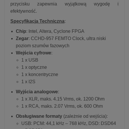
przycisku zapewnia wyjątkową wygodę i
efektywność.
Specyfikacja Techniczna
:
Chip
: Intel, Altera, Cyclone FPGA
Zegar
: CCHD-957 FEMTO Clock, ultra niski
poziom szumów fazowych
Wejścia cyfrowe
:
1 x USB
1 x optyczne
1 x koncentryczne
1 x I2S
Wyjścia analogowe
:
1 x XLR, maks. 4.15 Vrms, ok. 1200 Ohm
1 x RCA, maks. 2.07 Vrms, ok. 600 Ohm
Obsługiwane formaty
(zależnie od wejścia):
USB: PCM: 44,1 kHz – 768 kHz, DSD: DSD64