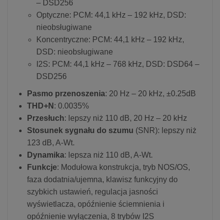
– DSD256
Optyczne: PCM: 44,1 kHz – 192 kHz, DSD:
nieobsługiwane
Koncentryczne: PCM: 44,1 kHz – 192 kHz,
DSD: nieobsługiwane
I2S: PCM: 44,1 kHz – 768 kHz, DSD: DSD64 –
DSD256
Pasmo przenoszenia
: 20 Hz – 20 kHz, ±0.25dB
THD+N
: 0.0035%
Przesłuch
: lepszy niż 110 dB, 20 Hz – 20 kHz
Stosunek sygnału do szumu
(SNR): lepszy niż
123 dB, A-Wt.
Dynamika
: lepsza niż 110 dB, A-Wt.
Funkcje
: Modułowa konstrukcja, tryb NOS/OS,
faza dodatnia/ujemna, klawisz funkcyjny do
szybkich ustawień, regulacja jasności
wyświetlacza, opóźnienie ściemnienia i
opóźnienie wyłączenia, 8 trybów I2S