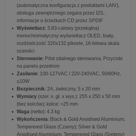
(automatyczna konfiguracja z produktami LAIV),
obsługa zewnętrznego zegara przez I2S,
informacje o ścieżkach CD przez SPDIF
Wyświetlacz
: 3.83-calowy (przekątna)
monochromatyczny wyświetlacz OLED, biały,
rozdzielczość 320x132 piksele, 16-bitowa skala
szarości
Sterowanie
: Pilot zdalnego sterowania, Przyciski
na panelu przednim
Zasilanie
: 100-127VAC / 220-240VAC, 50/60Hz,
≤10W
Bezpiecznik
: 2A, zwłoczny, 5 x 20 mm
Wymiary
(szer. x. gł. x wys.): 255 x 250 x 50 mm
(bez kolców); kolce: +25 mm
Waga
(netto): 4.3 kg
Wykończenia
: Black & Gold Anodised Aluminium,
Temperered Glass (Czarny); Silver & Gold
Anodised Aluminium, Temperered Glass (Srebrny)