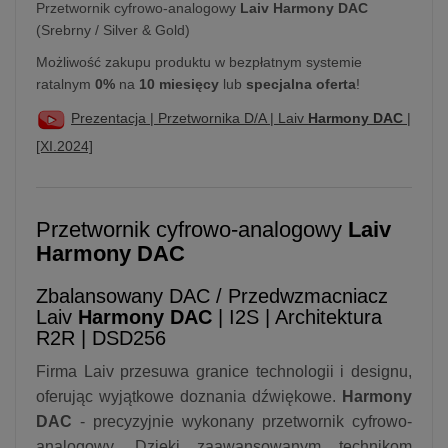
Przetwornik cyfrowo-analogowy
Laiv Harmony DAC
(Srebrny / Silver & Gold)
Możliwość zakupu produktu w bezpłatnym systemie
ratalnym
0%
na
10 miesięcy
lub
specjalna oferta
!
Prezentacja | Przetwornika D/A | Laiv
Harmony DAC
|
[XI.2024]
Przetwornik cyfrowo-analogowy
Laiv
Harmony DAC
Zbalansowany DAC / Przedwzmacniacz
Laiv
Harmony DAC
| I2S | Architektura
R2R | DSD256
Firma Laiv przesuwa granice technologii i designu,
oferując wyjątkowe doznania dźwiękowe.
Harmony
DAC
- precyzyjnie wykonany przetwornik cyfrowo-
analogowy. Dzięki zaawansowanym technikom