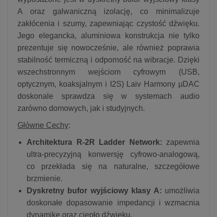
A oraz galwaniczną izolację, co minimalizuje
zakłócenia i szumy, zapewniając czystość dźwięku.
Jego elegancka, aluminiowa konstrukcja nie tylko
prezentuje się nowocześnie, ale również poprawia
stabilność termiczną i odporność na wibracje. Dzięki
wszechstronnym wejściom cyfrowym (USB,
optycznym, koaksjalnym i I2S) Laiv Harmony µDAC
doskonale sprawdza się w systemach audio
zarówno domowych, jak i studyjnych.
Główne Cechy
:
Architektura R-2R Ladder Network:
zapewnia
ultra-precyzyjną konwersję cyfrowo-analogową,
co przekłada się na naturalne, szczegółowe
brzmienie.
Dyskretny bufor wyjściowy klasy A:
umożliwia
doskonałe dopasowanie impedancji i wzmacnia
dynamikę oraz ciepło dźwięku.