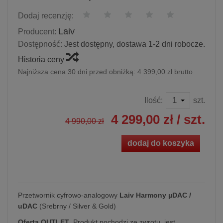
Dodaj recenzję:
Laiv
Producent:
Dostępność:
Jest dostępny, dostawa 1-2 dni robocze.
Historia ceny
Najniższa cena 30 dni przed obniżką:
4 399,00 zł brutto
Ilość:
szt.
4 299,00 zł
/ szt.
4 990,00 zł
dodaj do koszyka
Przetwornik cyfrowo-analogowy
Laiv Harmony µDAC /
uDAC
(Srebrny / Silver & Gold)
Oferta OUTLET
. Produkt pochodzi ze zwrotu, jest