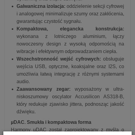
Galwaniczna izolacja:
oddzielenie sekcji cyfrowej
i analogowej minimalizuje szumy oraz zakłócenia,
gwarantując czystość sygnału.
Kompaktowa, elegancka konstrukcja:
wykonana z lotniczego aluminium, łączy
nowoczesny design z wysoką odpornością na
wibracje i efektywnym odprowadzaniem ciepła.
Wszechstronność wejść cyfrowych:
obsługuje
wejścia USB, optyczne, koaksjalne oraz I2S, co
umożliwia łatwą integrację z różnymi systemami
audio.
Zaawansowany zegar:
wyposażony w ultra-
niskoszumowy oscylator Accusilicon AS318-B,
który redukuje zjawisko jittera, podnosząc jakość
dźwięku.
µDAC. Smukła i kompaktowa forma
Harmony µDAC został zaprojektowany z myślą o