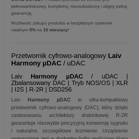
pełnowartościowy, kompletny, nieuszkodzony i objęty pełną
gwarancją.
Możliwość zakupu produktu w bezpłatnym systemie
ratalnym
0%
na
10 miesięcy
!
Przetwornik cyfrowo-analogowy
Laiv
Harmony µDAC
/ uDAC
Laiv
Harmony µDAC
/ uDAC |
Zbalansowany DAC | Tryb NOS/OS | XLR
| I2S | R-2R | DSD256
Laiv
Harmony µDAC
to ultra-kompaktowy
przetwornik cyfrowo-analogowy (DAC), który dzięki
zastosowaniu architektury drabinkowej R-2R
gwarantuje niezwykle precyzyjną konwersję sygnału
i naturalne, szczegółowe brzmienie. Urządzenie
wyposażone jest w dyskretny bufor wyjściowy klasy