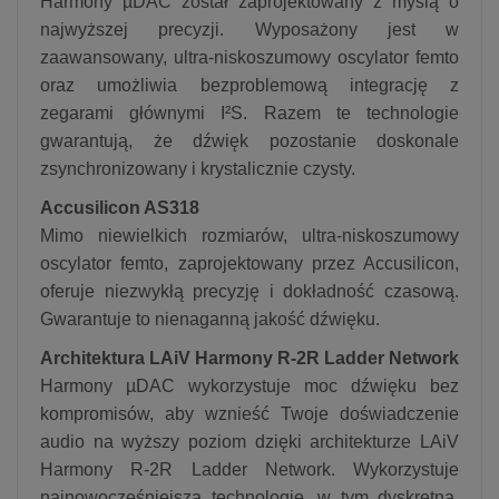
Harmony µDAC został zaprojektowany z myślą o
najwyższej precyzji. Wyposażony jest w
zaawansowany, ultra-niskoszumowy oscylator femto
oraz umożliwia bezproblemową integrację z
zegarami głównymi I²S. Razem te technologie
gwarantują, że dźwięk pozostanie doskonale
zsynchronizowany i krystalicznie czysty.
Accusilicon AS318
Mimo niewielkich rozmiarów, ultra-niskoszumowy
oscylator femto, zaprojektowany przez Accusilicon,
oferuje niezwykłą precyzję i dokładność czasową.
Gwarantuje to nienaganną jakość dźwięku.
Architektura LAiV Harmony R-2R Ladder Network
Harmony µDAC wykorzystuje moc dźwięku bez
kompromisów, aby wznieść Twoje doświadczenie
audio na wyższy poziom dzięki architekturze LAiV
Harmony R-2R Ladder Network. Wykorzystuje
najnowocześniejszą technologię, w tym dyskretną,