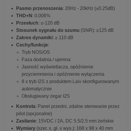
Pasmo przenoszenia
: 20Hz - 20kHz (±0.25dB)
THD+N
: 0.006%
Przesłuch
: ≤-120 dB
Stosunek sygnału do szumu
(SNR): ≥125 dB
Zakres dynamiki
: ≥ 110 dB
Cechy/funkcje
:
Tryb NOS/OS
Faza dodatnia / ujemna
Jasność wyświetlacza, opóźnienie
przyciemnienia i opóźnienie wyłączenia
8 x tryb I2S z produktem Laiv skonfigurowanym
automatycznie
Obsługiwany zegar I2S
Kontrola
: Panel przedni, zdalne sterowanie przez
pilot (opcjonalne)
Zasilanie
: 15VDC / 2A, DC 5.5/2.5 mm żeńskie
Wymiary
(szer. x. gł. x wys.): 168 x 98 x 40 mm