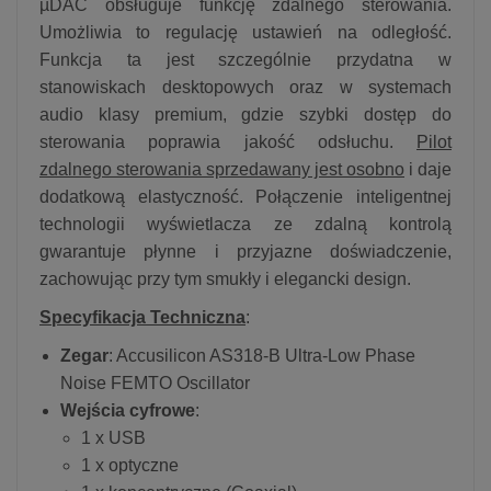
µDAC obsługuje funkcję zdalnego sterowania.
Umożliwia to regulację ustawień na odległość.
Funkcja ta jest szczególnie przydatna w
stanowiskach desktopowych oraz w systemach
audio klasy premium, gdzie szybki dostęp do
sterowania poprawia jakość odsłuchu.
Pilot
zdalnego sterowania sprzedawany jest osobno
i daje
dodatkową elastyczność. Połączenie inteligentnej
technologii wyświetlacza ze zdalną kontrolą
gwarantuje płynne i przyjazne doświadczenie,
zachowując przy tym smukły i elegancki design.
Specyfikacja Techniczna
:
Zegar
: Accusilicon AS318-B Ultra-Low Phase
Noise FEMTO Oscillator
Wejścia cyfrowe
:
1 x USB
1 x optyczne