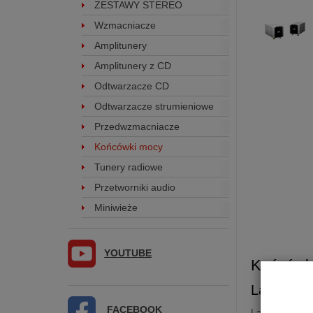
ZESTAWY STEREO
Wzmacniacze
Amplitunery
Amplitunery z CD
Odtwarzacze CD
Odtwarzacze strumieniowe
Przedwzmacniacze
Końcówki mocy
Tunery radiowe
Przetworniki audio
Miniwieże
YOUTUBE
Końców
Laiv
Har
FACEBOOK
Laiv
Harmon