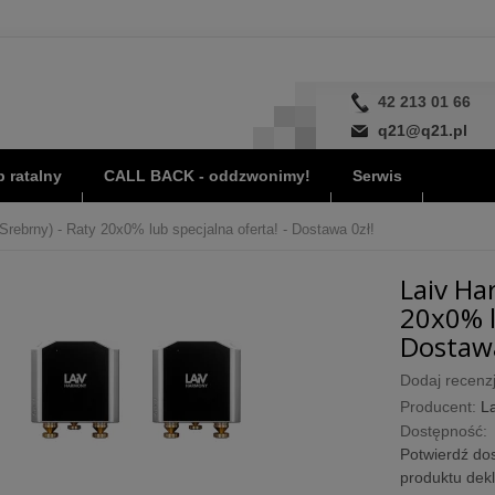
42 213 01 66
q21@q21.pl
 ratalny
CALL BACK - oddzwonimy!
Serwis
ebrny) - Raty 20x0% lub specjalna oferta! - Dostawa 0zł!
Laiv Ha
20x0% l
Dostawa
Dodaj recenzj
Producent:
La
Dostępność:
Potwierdź dos
produktu dek