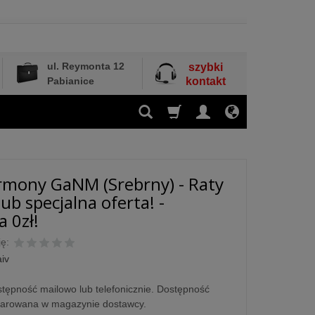
ul. Reymonta 12
szybki
Pabianice
kontakt
rmony GaNM (Srebrny) - Raty
ub specjalna oferta! -
 0zł!
ę:
iv
tępność mailowo lub telefonicznie. Dostępność
larowana w magazynie dostawcy.