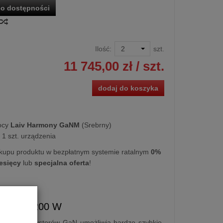
o dostępności
Ilość:
szt.
11 745,00 zł
/ szt.
dodaj do koszyka
ocy
Laiv Harmony GaNM
(Srebrny)
1 szt. urządzenia
kupu produktu w bezpłatnym systemie ratalnym
0%
iesięcy
lub
specjalna oferta
!
asa D | 200 W
waniu tranzystorów GaN umożliwia bardzo szybkie