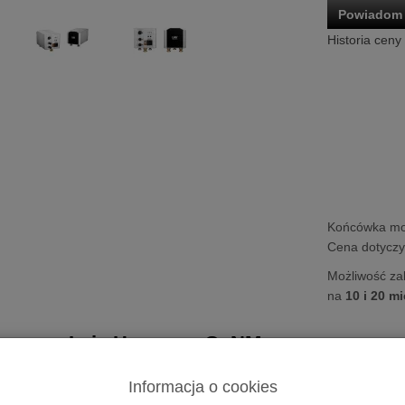
Powiadom 
Historia ceny
Końcówka m
Cena dotyczy 
Możliwość za
na
10 i 20 m
ka mocy
Laiv Harmony GaNM
mony GaNM
| Monofoniczny wzmacniacz mocy | Kl
Informacja o cookies
y GaNM
to zaawansowany wzmacniacz klasy D, który dzięki zastoso