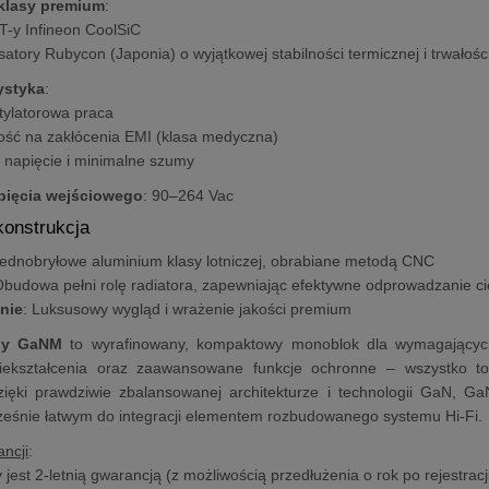
klasy premium
:
y Infineon CoolSiC
atory Rubycon (Japonia) o wyjątkowej stabilności termicznej i trwałości
ystyka
:
ylatorowa praca
ść na zakłócenia EMI (klasa medyczna)
e napięcie i minimalne szumy
pięcia wejściowego
: 90–264 Vac
konstrukcja
Jednobryłowe aluminium klasy lotniczej, obrabiane metodą CNC
Obudowa pełni rolę radiatora, zapewniając efektywne odprowadzanie ci
nie
: Luksusowy wygląd i wrażenie jakości premium
ny GaNM
to wyrafinowany, kompaktowy monoblok dla wymagającyc
zniekształcenia oraz zaawansowane funkcje ochronne – wszystko t
ięki prawdziwie zbalansowanej architekturze i technologii GaN, GaN
eśnie łatwym do integracji elementem rozbudowanego systemu Hi-Fi.
ncji
:
 jest 2-letnią gwarancją (z możliwością przedłużenia o rok po rejestrac