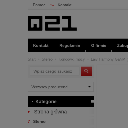
Pomoc
Kontakt
Kontakt
Regulamin
O firmie
Zakup
Start
Stereo
Końcówki mocy
Laiv Harmony GaNM (Sr
Wyszukaj
Kategorie
Strona główna
Stereo