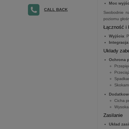
Moc wyjś
CALL BACK
Swobodnie na
poziomu głośn
Łączność i
Wyjścia
: 
Integracja
Układy zab
Ochrona 
Przepię
Przecią
Spadkam
Skokam
Dodatkow
Cicha p
Wysoka 
Zasilanie
Układ zasi