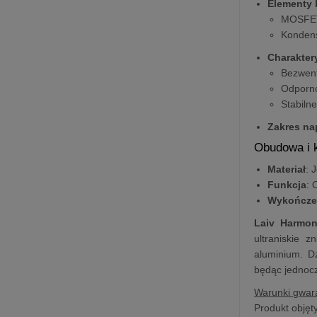
Elementy 
MOSFET-
Kondens
Charakter
Bezwent
Odporno
Stabiln
Zakres na
Obudowa i 
Materiał
: 
Funkcja
: 
Wykończe
Laiv Harmo
ultraniskie 
aluminium. Dz
będąc jednocz
Warunki gwara
Produkt objęty