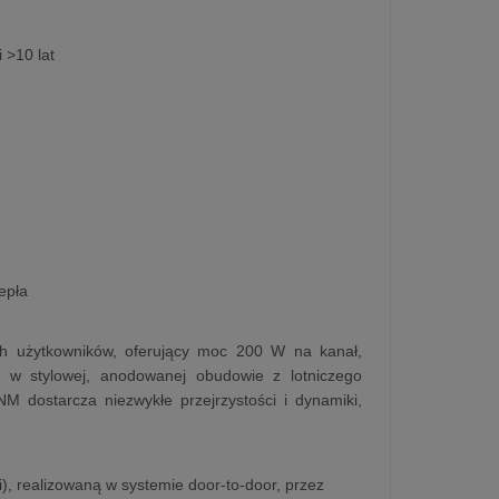
 >10 lat
epła
h użytkowników, oferujący moc 200 W na kanał,
o w stylowej, anodowanej obudowie z lotniczego
M dostarcza niezwykłe przejrzystości i dynamiki,
ji), realizowaną w systemie door-to-door, przez