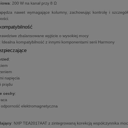
ciowa
: 200 W na kanał przy 8 Ω
pędza nawet wymagające kolumny, zachowując kontrolę i szczegół
ości.
 kompatybilność
Prawdziwe zbalansowane wyjście o wysokiej mocy
: Idealna kompatybilność z innymi komponentami serii Harmony
ezpieczające
przed
:
ciem
żeniem
i napięcia
i prądu
e cechy
:
raca
odporność elektromagnetyczna
lający
: NXP TEA2017AAT z zintegrowaną korekcją współczynnika moc