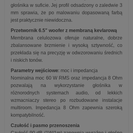
głośnika w suficie. Jej profil odsadzony o zaledwie 3
mm sprawia, że po malowaniu dopasowaną farbą
jest praktycznie niewidoczna.
Przetwornik 6.5" woofer z membraną kevlarową
Membrana celulozowa oferuje naturalne, dobrze
zbalansowane brzmienie i wysoką sztywność, co
przekłada się na precyzję w odwzorowaniu średnich
i niskich tonów.
Parametry wejściowe
: moc i impedancja
Nominalna moc 60 W RMS oraz impedancja 8 Ohm
pozwalają na wykorzystanie głośnika w
różnorodnych systemach audio, od lekkich
wzmacniaczy stereo po rozbudowane instalacje
multiroom. Impedancja 8 Ohm zapewnia szeroką
kompatybilność.
Czułość i pasmo przenoszenia
Czułość 90 dB (1W/1m) zapewnia wyraźne i głośne