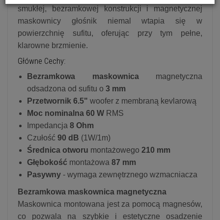
smukłej, bezramkowej konstrukcji i magnetycznej
maskownicy głośnik niemal wtapia się w
powierzchnię sufitu, oferując przy tym pełne,
klarowne brzmienie.
Główne Cechy:
Bezramkowa maskownica
magnetyczna
odsadzona od sufitu o
3 mm
Przetwornik 6.5"
woofer z membraną kevlarową
Moc nominalna 60 W
RMS
Impedancja
8 Ohm
Czułość
90 dB
(1W/1m)
Średnica otworu
montażowego
210 mm
Głębokość
montażowa
87 mm
Pasywny
- wymaga zewnętrznego wzmacniacza
Bezramkowa maskownica magnetyczna
Maskownica montowana jest za pomocą magnesów,
co pozwala na szybkie i estetyczne osadzenie