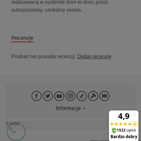
realizowaną w systemie door-to-door, przez
autoryzowany, centralny serwis.
Recenzje
Produkt nie posiada recenzji.
Dodaj recenzję
Informacje
Kontakt
Sklep internetowy SOTESHOP AI