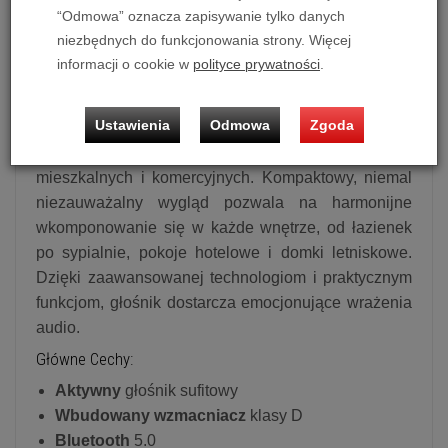
Przedstawiamy kompaktowy, aktywny
Głośnik
“Odmowa” oznacza zapisywanie tylko danych
sufitowy Bluetooth 4"
od Lithe Audio -
niezbędnych do funkcjonowania strony. Więcej
wszechstronne rozwiązanie do streamowania
informacji o cookie w
polityce prywatności
.
muzyki bezpośrednio ze smartfona lub tabletu.
Dzięki wbudowanemu wzmacniaczowi i modułowi
Ustawienia
Odmowa
Zgoda
Bluetooth 5.0 urządzenie zapewnia prostą instalację
oraz wysoką jakość dźwięku w pomieszczeniach
mieszkalnych i komercyjnych. Kompaktowy, niemal
niezauważalny wygląd pozwala na harmonijne
wkomponowanie się w każde wnętrze, od łazienek
po sypialnie, pokoje hotelowe i domki letniskowe.
Dzięki zaawansowanej technologiom i praktycznym
funkcjom, głośnik dostarcza emocjonujące wrażenia
audio.
Główne Cechy:
Aktywny
głośnik sufitowy
Wbudowany wzmacniacz
klasy D
Bluetooth
5.0