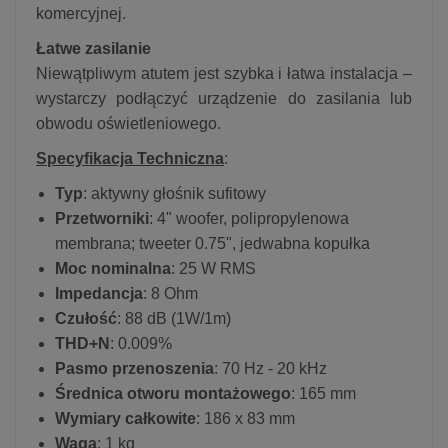
komercyjnej.
Łatwe zasilanie
Niewątpliwym atutem jest szybka i łatwa instalacja –
wystarczy podłączyć urządzenie do zasilania lub
obwodu oświetleniowego.
Specyfikacja Techniczna
:
Typ
: aktywny głośnik sufitowy
Przetworniki
: 4" woofer, polipropylenowa
membrana; tweeter 0.75", jedwabna kopułka
Moc nominalna
: 25 W RMS
Impedancja
: 8 Ohm
Czułość
: 88 dB (1W/1m)
THD+N
: 0.009%
Pasmo przenoszenia
: 70 Hz - 20 kHz
Średnica otworu montażowego
: 165 mm
Wymiary całkowite
: 186 x 83 mm
Waga
: 1 kg