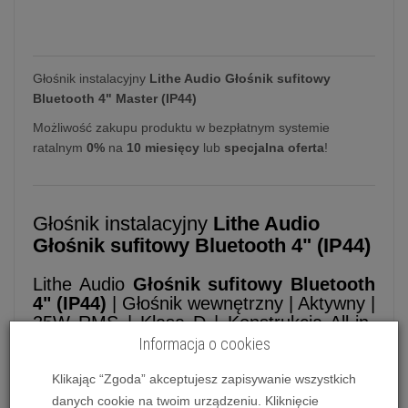
Głośnik instalacyjny
Lithe Audio Głośnik sufitowy
Bluetooth 4" Master (IP44)
Możliwość zakupu produktu w bezpłatnym systemie
ratalnym
0%
na
10 miesięcy
lub
specjalna oferta
!
Głośnik instalacyjny
Lithe Audio
Głośnik sufitowy Bluetooth 4" (IP44)
Lithe Audio
Głośnik sufitowy Bluetooth
4" (IP44)
| Głośnik wewnętrzny | Aktywny |
25W RMS | Klasa D | Konstrukcja All-in-
One | Bluetooth 5.0 | Konfiguracja przez
Informacja o cookies
aplikację | Sterowanie głosowe | Stopień
ochrony IP44
Klikając “Zgoda” akceptujesz zapisywanie wszystkich
danych cookie na twoim urządzeniu. Kliknięcie