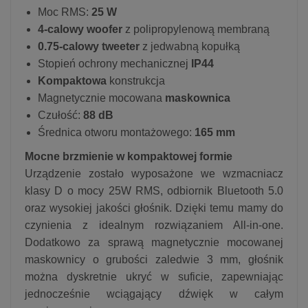
Moc RMS:
25 W
4-calowy woofer
z polipropylenową membraną
0.75-calowy tweeter
z jedwabną kopułką
Stopień ochrony mechanicznej
IP44
Kompaktowa
konstrukcja
Magnetycznie mocowana
maskownica
Czułość:
88 dB
Średnica otworu montażowego:
165 mm
Mocne brzmienie w kompaktowej formie
Urządzenie zostało wyposażone we wzmacniacz
klasy D o mocy 25W RMS, odbiornik Bluetooth 5.0
oraz wysokiej jakości głośnik. Dzięki temu mamy do
czynienia z idealnym rozwiązaniem All-in-one.
Dodatkowo za sprawą magnetycznie mocowanej
maskownicy o grubości zaledwie 3 mm, głośnik
można dyskretnie ukryć w suficie, zapewniając
jednocześnie wciągający dźwięk w całym