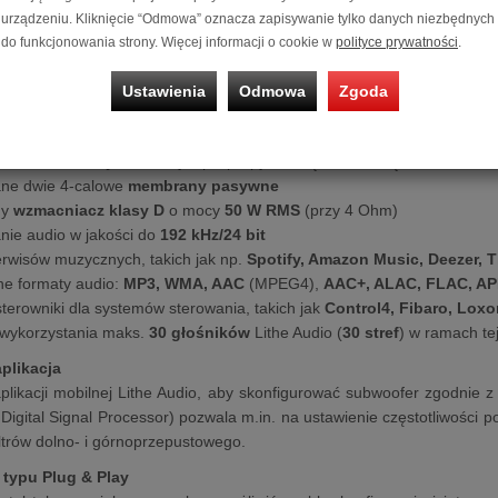
urządzeniu. Kliknięcie “Odmowa” oznacza zapisywanie tylko danych niezbędnych
ess Subwoofer
(Wireless Music Sub Woofer) - to wolnostojący, a do 
do funkcjonowania strony. Więcej informacji o cookie w
polityce prywatności
.
 wyposażony jest w moduł Wi-Fi i obsługę różnorodnych bezprzewodo
zprzewodowo do swojego systemu multiroom audio lub innych kompaty
Ustawienia
Odmowa
Zgoda
giwana łączność bezprzewodowa pozwala ustawić subwoofer niemal w
hy:
ik niskotonowy
: 4-calowy z polipropylenową membraną
ane dwie 4-calowe
membrany pasywne
ny
wzmacniacz klasy D
o mocy
50 W RMS
(przy 4 Ohm)
nie audio w jakości do
192 kHz/24 bit
rwisów muzycznych, takich jak np.
Spotify, Amazon Music, Deezer, T
e formaty audio:
MP3, WMA, AAC
(MPEG4),
AAC+, ALAC, FLAC, A
terowniki dla systemów sterowania, takich jak
Control4, Fibaro, Lox
 wykorzystania maks.
30 głośników
Lithe Audio (
30 stref
) w ramach te
aplikacja
aplikacji mobilnej Lithe Audio, aby skonfigurować subwoofer zgodnie 
Digital Signal Processor) pozwala m.in. na ustawienie częstotliwości po
ltrów dolno- i górnoprzepustowego.
 typu Plug & Play