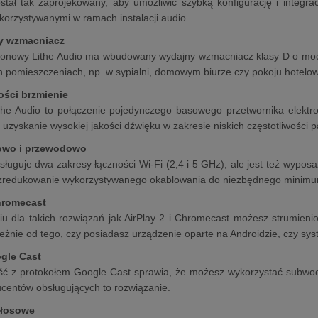
tał tak zaprojekowany, aby umożliwić szybką konfigurację i integra
korzystywanymi w ramach instalacji audio.
y wzmacniacz
otonowy Lithe Audio ma wbudowany wydajny wzmacniacz klasy D o mo
ch pomieszczeniach, np. w sypialni, domowym biurze czy pokoju hotelo
ości brzmienie
the Audio to połączenie pojedynczego basowego przetwornika elek
 uzyskanie wysokiej jakości dźwięku w zakresie niskich częstotliwości
owo i przewodowo
ługuje dwa zakresy łączności Wi-Fi (2,4 i 5 GHz), ale jest też wyposa
 zredukowanie wykorzystywanego okablowania do niezbędnego minim
Chromecast
ciu dla takich rozwiązań jak AirPlay 2 i Chromecast możesz strumie
ależnie od tego, czy posiadasz urządzenie oparte na Androidzie, czy sys
gle Cast
ść z protokołem Google Cast sprawia, że możesz wykorzystać subwoo
centów obsługujących to rozwiązanie.
głosowe