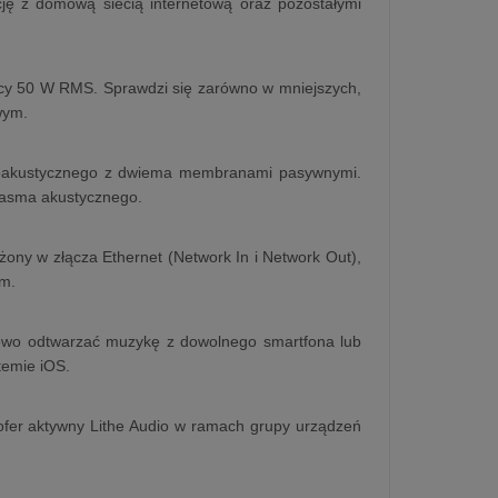
cję z domową siecią internetową oraz pozostałymi
cy 50 W RMS. Sprawdzi się zarówno w mniejszych,
wym.
troakustycznego z dwiema membranami pasywnymi.
 pasma akustycznego.
żony w złącza Ethernet (Network In i Network Out),
um.
niowo odtwarzać muzykę z dowolnego smartfona lub
temie iOS.
fer aktywny Lithe Audio w ramach grupy urządzeń