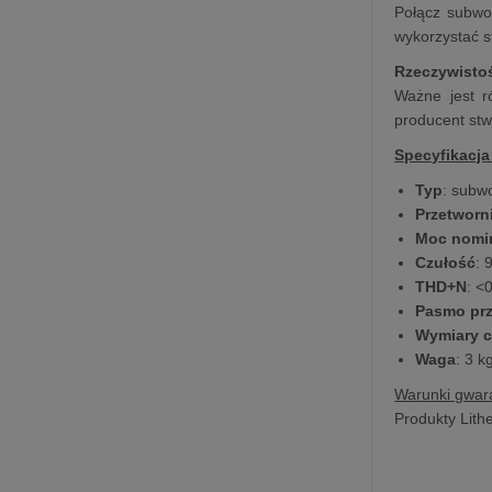
Połącz subwo
wykorzystać s
Rzeczywistoś
Ważne jest r
producent stwo
Specyfikacja
Typ
: subw
Przetworn
Moc nomi
Czułość
: 
THD+N
: <
Pasmo pr
Wymiary c
Waga
: 3 k
Warunki gwara
Produkty Lith