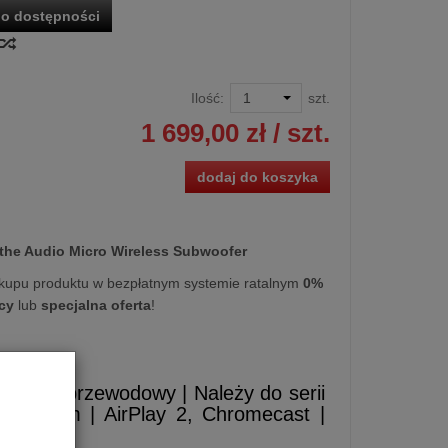
o dostępności
Ilość:
szt.
1 699,00 zł
/ szt.
dodaj do koszyka
the Audio Micro Wireless Subwoofer
kupu produktu w bezpłatnym systemie ratalnym
0%
cy
lub
specjalna oferta
!
y | Bezprzewodowy | Należy do serii
ultiroom | AirPlay 2, Chromecast |