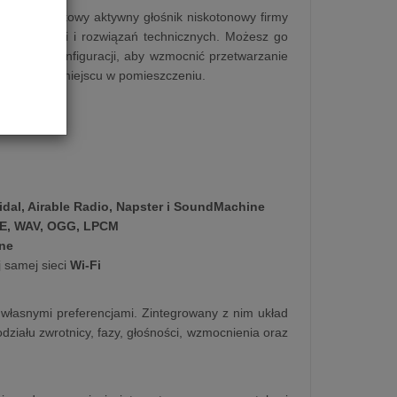
tego kompaktowy aktywny głośnik niskotonowy firmy
wych funkcji i rozwiązań technicznych. Możesz go
bilnych konfiguracji, aby wzmocnić przetwarzanie
 dowolnym miejscu w pomieszczeniu.
idal, Airable Radio, Napster i SoundMachine
PE, WAV, OGG, LPCM
one
j samej sieci
Wi-Fi
z własnymi preferencjami. Zintegrowany z nim układ
działu zwrotnicy, fazy, głośności, wzmocnienia oraz