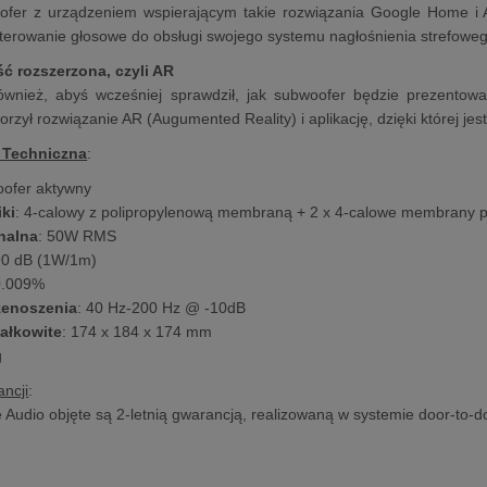
ofer z urządzeniem wspierającym takie rozwiązania Google Home i
terowanie głosowe do obsługi swojego systemu nagłośnienia strefoweg
ć rozszerzona, czyli AR
ównież, abyś wcześniej sprawdził, jak subwoofer będzie prezentow
rzył rozwiązanie AR (Augumented Reality) i aplikację, dzięki której jes
 Techniczna
:
oofer aktywny
iki
: 4-calowy z polipropylenową membraną + 2 x 4-calowe membrany
nalna
: 50W RMS
90 dB (1W/1m)
0.009%
zenoszenia
: 40 Hz-200 Hz @ -10dB
ałkowite
: 174 x 184 x 174 mm
g
ncji
:
e Audio objęte są 2-letnią gwarancją, realizowaną w systemie door-to-d