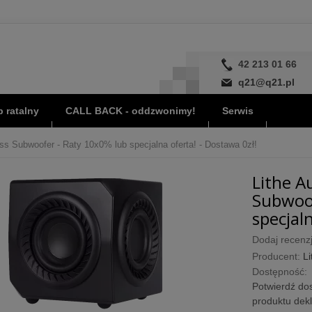
42 213 01 66
q21@q21.pl
 ratalny
CALL BACK - oddzwonimy!
Serwis
ess Subwoofer - Raty 10x0% lub specjalna oferta! - Dostawa 0zł!
Lithe A
Subwoof
specjaln
Dodaj recenzj
Producent:
Li
Dostępność:
Potwierdź dos
produktu dek