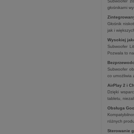
Subwoofer zos
głośnikami wy
Zintegrowan
Głośnik nisk
jak i większy
Wysokiej jak
Subwoofer Li
Pozwala to na
Bezprzewod
Subwoofer obs
co umożliwia
AirPlay 2 i 
Dzięki wspar
tabletu, niez
Obsługa Goo
Kompatybilno
różnych produ
Sterowanie 