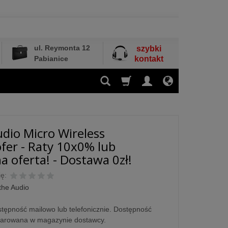
ul. Reymonta 12
szybki
Pabianice
kontakt
udio Micro Wireless
er - Raty 10x0% lub
a oferta! - Dostawa 0zł!
ę:
the Audio
tępność mailowo lub telefonicznie. Dostępność
larowana w magazynie dostawcy.