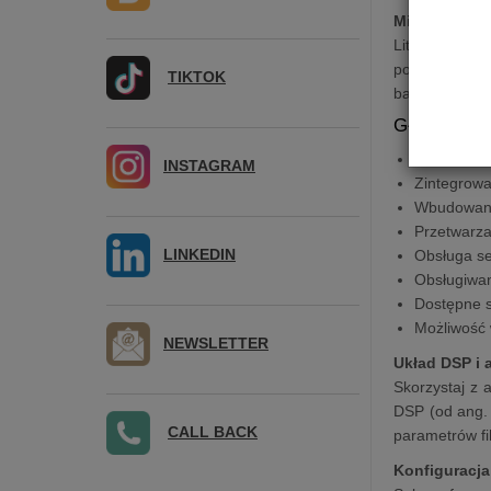
Micro Wirel
Lithe Audio,
podłączyć be
TIKTOK
basów. Obsłu
Główne Cec
Przetworn
INSTAGRAM
Zintegrow
Wbudowa
Przetwarza
LINKEDIN
Obsługa se
Obsługiwan
Dostępne s
Możliwość
NEWSLETTER
Układ DSP i 
Skorzystaj z 
DSP (od ang. 
CALL BACK
parametrów fi
Konfiguracja