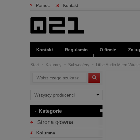
Pomoc
Kontakt
Kontakt
Regulamin
O firmie
Zakup
Start
Kolumny
Subwoofery
Lithe Audio Micro Wirel
Wyszukaj
Kategorie
Strona główna
Kolumny