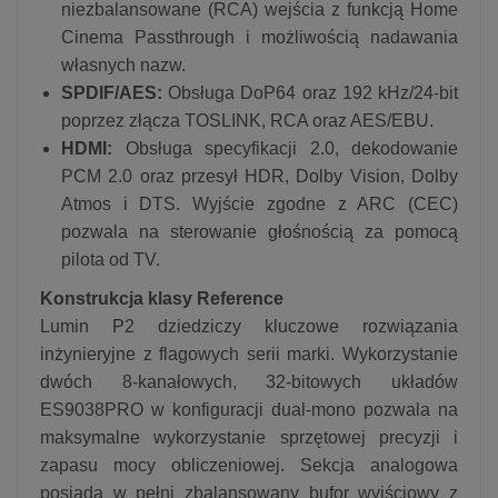
niezbalansowane (RCA) wejścia z funkcją Home
Cinema Passthrough i możliwością nadawania
własnych nazw.
SPDIF/AES:
Obsługa DoP64 oraz 192 kHz/24-bit
poprzez złącza TOSLINK, RCA oraz AES/EBU.
HDMI:
Obsługa specyfikacji 2.0, dekodowanie
PCM 2.0 oraz przesył HDR, Dolby Vision, Dolby
Atmos i DTS. Wyjście zgodne z ARC (CEC)
pozwala na sterowanie głośnością za pomocą
pilota od TV.
Konstrukcja klasy Reference
Lumin P2 dziedziczy kluczowe rozwiązania
inżynieryjne z flagowych serii marki. Wykorzystanie
dwóch 8-kanałowych, 32-bitowych układów
ES9038PRO w konfiguracji dual-mono pozwala na
maksymalne wykorzystanie sprzętowej precyzji i
zapasu mocy obliczeniowej. Sekcja analogowa
posiada w pełni zbalansowany bufor wyjściowy z