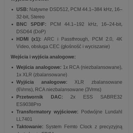
USB:
Natywne DSD512, PCM 44.1–384 kHz, 16–
32-bit, Stereo
BNC SPDIF:
PCM 44.1–192 kHz, 16–24-bit,
DSD64 (DoP)
HDMI (x1):
ARC i Passthrough, PCM 2.0, 4K
Video, obsługa CEC (głośność i wyciszanie)
Wejścia i wyjścia analogowe:
Wejścia analogowe:
1x RCA (niezbalansowane),
1x XLR (zbalansowane)
Wyjścia analogowe:
XLR zbalansowane
(6Vrms), RCA niezbalansowane (3Vrms)
Przetwornik DAC:
2x ESS SABRE32
ES9038Pro
Transformatory wyjściowe:
Podwójne Lundahl
LL7401
Taktowanie:
System Femto Clock z precyzyjną