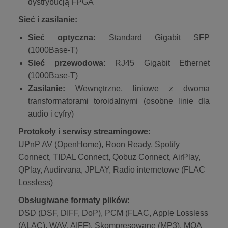
dystrybucją FPGA
Sieć i zasilanie:
Sieć optyczna:
Standard Gigabit SFP
(1000Base-T)
Sieć przewodowa:
RJ45 Gigabit Ethernet
(1000Base-T)
Zasilanie:
Wewnętrzne, liniowe z dwoma
transformatorami toroidalnymi (osobne linie dla
audio i cyfry)
Protokoły i serwisy streamingowe:
UPnP AV (OpenHome), Roon Ready, Spotify
Connect, TIDAL Connect, Qobuz Connect, AirPlay,
QPlay, Audirvana, JPLAY, Radio internetowe (FLAC
Lossless)
Obsługiwane formaty plików:
DSD (DSF, DIFF, DoP), PCM (FLAC, Apple Lossless
(ALAC), WAV, AIFF), Skompresowane (MP3), MQA