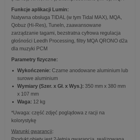
Funkcje aplikacji Lumin:
Natywna obsługa TIDAL (w tym Tidal MAX), MQA,
Qobuz (Hi-Res), TuneIn, zaawansowane
zarządzanie tagami, bezstratna cyfrowa regulacja
głośności Leedh Processing, filtry MQA QRONO d2a
dla muzyki PCM
Parametry fizyczne:
Wykończenie:
Czarne anodowane aluminium lub
surowe aluminium
Wymiary (Szer. x Gł. x Wys.):
350 mm x 380 mm
x 107 mm
Waga:
12 kg
*Uwaga: część zdjęć poglądowa z racji na
kolorystykę
Warunki gwarancji
:
Produkt objęty jest 2-letnią gwarancją, realizowaną