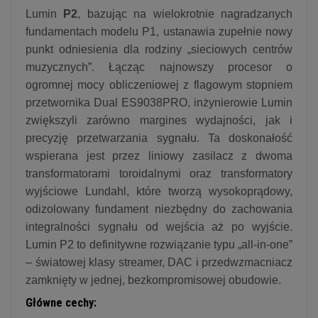
Lumin
P2
, bazując na wielokrotnie nagradzanych
fundamentach modelu P1, ustanawia zupełnie nowy
punkt odniesienia dla rodziny „sieciowych centrów
muzycznych”. Łącząc najnowszy procesor o
ogromnej mocy obliczeniowej z flagowym stopniem
przetwornika Dual ES9038PRO, inżynierowie Lumin
zwiększyli zarówno margines wydajności, jak i
precyzję przetwarzania sygnału. Ta doskonałość
wspierana jest przez liniowy zasilacz z dwoma
transformatorami toroidalnymi oraz transformatory
wyjściowe Lundahl, które tworzą wysokoprądowy,
odizolowany fundament niezbędny do zachowania
integralności sygnału od wejścia aż po wyjście.
Lumin P2 to definitywne rozwiązanie typu „all-in-one”
– światowej klasy streamer, DAC i przedwzmacniacz
zamknięty w jednej, bezkompromisowej obudowie.
Główne cechy: