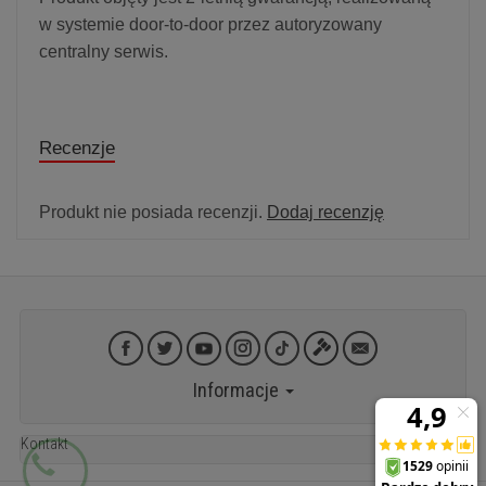
w systemie door-to-door przez autoryzowany
centralny serwis.
Recenzje
Produkt nie posiada recenzji.
Dodaj recenzję
Informacje
Kontakt