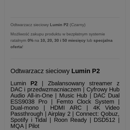
Odtwarzacz sieciowy
Lumin P2
(Czarny)
Możliwość zakupu produktu w bezpłatnym systemie
ratalnym
0%
na
10, 20, 30 i 50 miesięcy
lub
specjalna
oferta
!
Odtwarzacz sieciowy
Lumin P2
Lumin
P2
| Zbalansowany streamer z
DAC i przedwzmacniaczem | Cyfrowy Hub
Audio All-in-One | Music Hub | DAC Dual
ESS9038 Pro | Femto Clock System |
Dual-mono | HDMI ARC | 4K Video
Passthrough | Airplay 2 | Connect: Qobuz,
Spotify i Tidal | Roon Ready | DSD512 |
MQA | Pilot