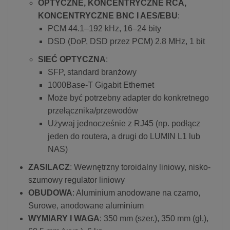
OPTYCZNE, KONCENTRYCZNE RCA,
KONCENTRYCZNE BNC I AES/EBU
:
PCM 44.1–192 kHz, 16–24 bity
DSD (DoP, DSD przez PCM) 2.8 MHz, 1 bit
SIEĆ OPTYCZNA
:
SFP, standard branżowy
1000Base-T Gigabit Ethernet
Może być potrzebny adapter do konkretnego
przełącznika/przewodów
Używaj jednocześnie z RJ45 (np. podłącz
jeden do routera, a drugi do LUMIN L1 lub
NAS)
ZASILACZ
: Wewnętrzny toroidalny liniowy, nisko-
szumowy regulator liniowy
OBUDOWA
: Aluminium anodowane na czarno,
Surowe, anodowane aluminium
WYMIARY I WAGA
: 350 mm (szer.), 350 mm (gł.),