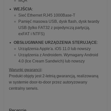
MQA
WEJŚCIA
:
Sieć Ethernet RJ45 1000Base-T
Pamięć masowa USB, dysk flash, dysk twardy
USB (tylko FAT32 z pojedynczą partycją,
exFAT i NTFS)
OBSŁUGIWANE URZĄDZENIA STERUJĄCE
:
Urządzenia Apple'a. iOS 11.0 lub nowszy
Urządzenia z Androidem. Wymagany Android
4.0 (Ice Cream Sandwich) lub nowszy
Warunki gwarancji
:
Produkt objęty jest 2-letnią gwarancją, realizowaną
w systemie door-to-door przez autoryzowany
centralny serwis.
Recenzje