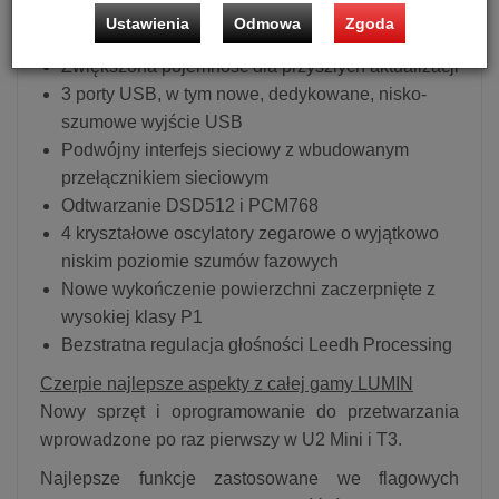
Sieć światłowodowa zapewnia całkowitą izolację
Ustawienia
Odmowa
Zgoda
od szumu cyfrowego sieci
Zwiększona pojemność dla przyszłych aktualizacji
3 porty USB, w tym nowe, dedykowane, nisko-
szumowe wyjście USB
Podwójny interfejs sieciowy z wbudowanym
przełącznikiem sieciowym
Odtwarzanie DSD512 i PCM768
4 kryształowe oscylatory zegarowe o wyjątkowo
niskim poziomie szumów fazowych
Nowe wykończenie powierzchni zaczerpnięte z
wysokiej klasy P1
Bezstratna regulacja głośności Leedh Processing
Czerpie najlepsze aspekty z całej gamy LUMIN
Nowy sprzęt i oprogramowanie do przetwarzania
wprowadzone po raz pierwszy w U2 Mini i T3.
Najlepsze funkcje zastosowane we flagowych