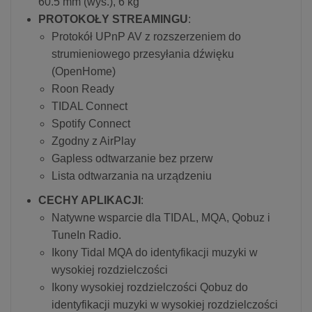
60.5 mm (wys.), 6 kg
PROTOKOŁY STREAMINGU
:
Protokół UPnP AV z rozszerzeniem do
strumieniowego przesyłania dźwięku
(OpenHome)
Roon Ready
TIDAL Connect
Spotify Connect
Zgodny z AirPlay
Gapless odtwarzanie bez przerw
Lista odtwarzania na urządzeniu
CECHY APLIKACJI
:
Natywne wsparcie dla TIDAL, MQA, Qobuz i
TuneIn Radio.
Ikony Tidal MQA do identyfikacji muzyki w
wysokiej rozdzielczości
Ikony wysokiej rozdzielczości Qobuz do
identyfikacji muzyki w wysokiej rozdzielczości