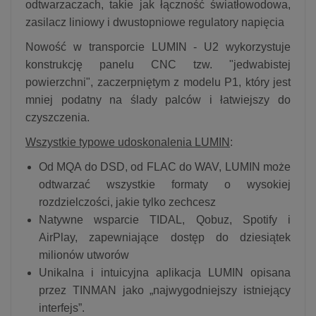
odtwarzaczach, takie jak łączność światłowodowa,
zasilacz liniowy i dwustopniowe regulatory napięcia
Nowość w transporcie LUMIN - U2 wykorzystuje
konstrukcję panelu CNC tzw. "jedwabistej
powierzchni", zaczerpniętym z modelu P1, który jest
mniej podatny na ślady palców i łatwiejszy do
czyszczenia.
Wszystkie typowe udoskonalenia LUMIN
:
Od MQA do DSD, od FLAC do WAV, LUMIN może
odtwarzać wszystkie formaty o wysokiej
rozdzielczości, jakie tylko zechcesz
Natywne wsparcie TIDAL, Qobuz, Spotify i
AirPlay, zapewniające dostęp do dziesiątek
milionów utworów
Unikalna i intuicyjna aplikacja LUMIN opisana
przez TINMAN jako „najwygodniejszy istniejący
interfejs”.