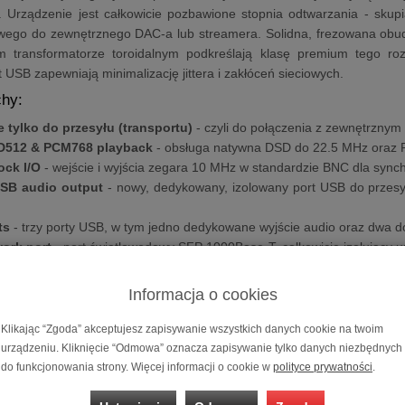
Urządzenie jest całkowicie pozbawione stopnia odtwarzania - skupia
owego do zewnętrznego DAC-a lub streamera. Solidna, frezowana obud
 transformatorze toroidalnym podkreślają klasę premium tego ro
 USB zapewniają minimalizację jittera i zakłóceń sieciowych.
hy:
 tylko do przesyłu (transportu)
- czyli do połączenia z zewnętrzny
D512 & PCM768 playback
- obsługa natywna DSD do 22.5 MHz oraz
ock I/O
- wejście i wyjścia zegara 10 MHz w standardzie BNC dla synch
USB audio output
- nowy, dedykowany, izolowany port USB do przesył
ts
- trzy porty USB, w tym jedno dedykowane wyjście audio oraz dwa 
work port
- port światłowodowy SFP 1000Base-T, całkowicie izolujący 
rk interface with built-in switch
- dwa interfejsy sieciowe z wbudo
ocessing
- bezstratna regulacja głośności oparta na innowacyjnym alg
Informacja o cookies
dual-toroidal linear power supply
- zewnętrzny zasilacz w obudow
regulatorem niskoszumowym
Klikając “Zgoda” akceptujesz zapisywanie wszystkich danych cookie na twoim
 chassis
- obudowa frezowana z pojedynczego bloku aluminium dla mak
urządzeniu. Kliknięcie “Odmowa” oznacza zapisywanie tylko danych niezbędnych
do funkcjonowania strony. Więcej informacji o cookie w
polityce prywatności
.
n U2X jest wykonana z jednego kawałka aluminium klasy lotnicze
iany zapewniają niezwykłą sztywność i izolację od drgań, dzięki c