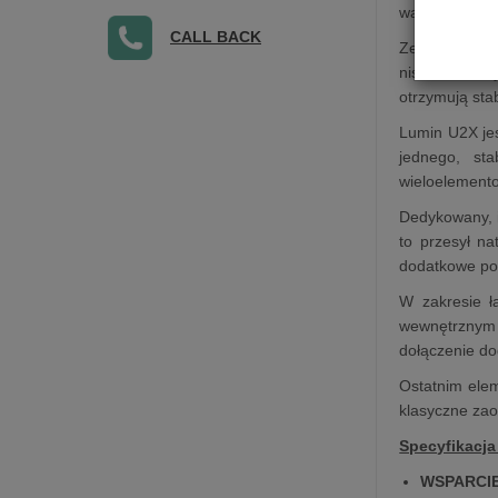
warunkach, mi
CALL BACK
Zewnętrzny z
niskoszumowy
otrzymują sta
Lumin U2X jes
jednego, sta
wieloelemento
Dedykowany, i
to przesył n
dodatkowe por
W zakresie ł
wewnętrznym s
dołączenie do
Ostatnim elem
klasyczne zao
Specyfikacja
WSPARCI