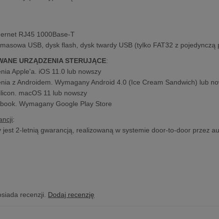
hernet RJ45 1000Base-T
masowa USB, dysk flash, dysk twardy USB (tylko FAT32 z pojedynczą p
WANE URZĄDZENIA STERUJĄCE
:
nia Apple'a. iOS 11.0 lub nowszy
nia z Androidem. Wymagany Android 4.0 (Ice Cream Sandwich) lub n
ilicon. macOS 11 lub nowszy
book. Wymagany Google Play Store
ncji
:
y jest 2-letnią gwarancją, realizowaną w systemie door-to-door przez a
osiada recenzji.
Dodaj recenzję