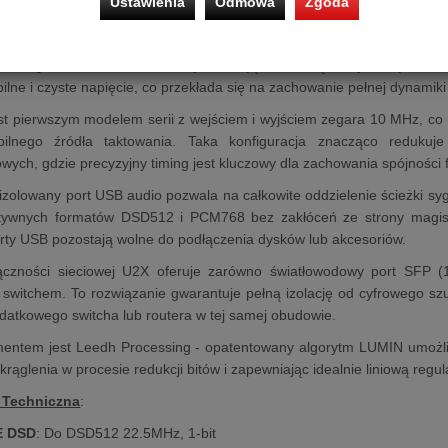
Ustawienia
Odmowa
Zgoda
nimalizując mikrowibracje mogące wpłynąć na precyzję transmisji cyfr
asilacz liniowy, również w obudowie CNC, oparto na konstrukc
m regulatorem. Osobne sekcje zasilające dla części cyfrowej i ana
bilne i czyste napięcie, co przekłada się na zachowanie pełnej dynamiki
t pierwszym modelem serii z wejściem i wyjściem zegara 10 MHz, co 
bilnego źródła taktowania. Taka konfiguracja znacząco redukuj
wych, gdzie precyzyjny timing jest kluczowy dla zachowania spójności 
zolowany port USB audio pozwala na całkowite oddzielenie ścieżki s
atywnych formatów DSD512 i PCM768 bez zakłóceń ze strony magis
ty USB pozostają wolne do podłączenia dysków lub akcesoriów.
ączności sieciowej U2X oferuje zarówno światłowodowy port SFP (
witchem. To rozwiązanie gwarantuje pełną izolację od cyfrowego szu
datkowego switcha lub routera w tej samej obudowie.
entem jest Leedh Processing - opatentowany algorytm LUMIN umożliwi
krąglenia w procesie redukcji bitów i zapewniając idealnie liniową regu
 Techniczna
:
E DSD
: Do DSD512 22.5MHz, 1-bit