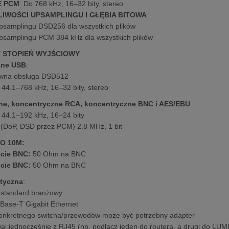
E PCM
: Do 768 kHz, 16–32 bity, stereo
IWOŚCI UPSAMPLINGU I GŁĘBIA BITOWA
:
psamplingu DSD256 dla wszystkich plików
psamplingu PCM 384 kHz dla wszystkich plików
 STOPIEŃ WYJŚCIOWY
:
ane USB
:
wna obsługa DSD512
44.1–768 kHz, 16–32 bity, stereo
ne, koncentryczne RCA, koncentryczne BNC i AES/EBU
:
44.1–192 kHz, 16–24 bity
(DoP, DSD przez PCM) 2.8 MHz, 1 bit
/O 10M:
cie BNC:
50 Ohm na BNC
cie BNC:
50 Ohm na BNC
ptyczna
:
 standard branżowy
Base-T Gigabit Ethernet
onkretnego switcha/przewodów może być potrzebny adapter
aj jednocześnie z RJ45 (np. podłącz jeden do routera, a drugi do LUM