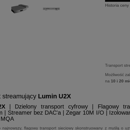
Historia ceny
Transport st
Możliwość za
na
10 i 20 m
t streamujący
Lumin U2X
2X
| Dzielony transport cyfrowy | Flagowy tra
m | Streamer bez DAC'a | Zegar 10M I/O | Izolowa
| MQA
 najnowszy, flagowy transport sieciowy skonstruowany z myślą o uz