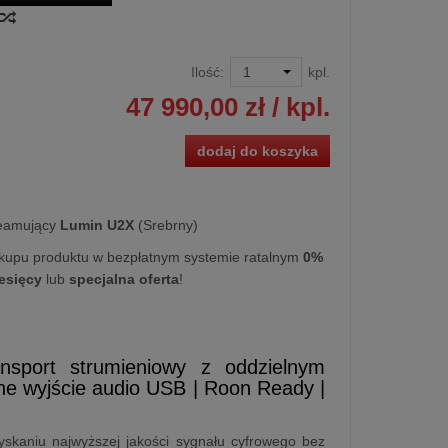
Ilość:
kpl.
47 990,00 zł
/ kpl.
dodaj do koszyka
reamujący
Lumin U2X
(Srebrny)
kupu produktu w bezpłatnym systemie ratalnym
0%
iesięcy
lub
specjalna oferta
!
nsport strumieniowy z oddzielnym
ne wyjście audio USB | Roon Ready |
yskaniu najwyższej jakości sygnału cyfrowego bez