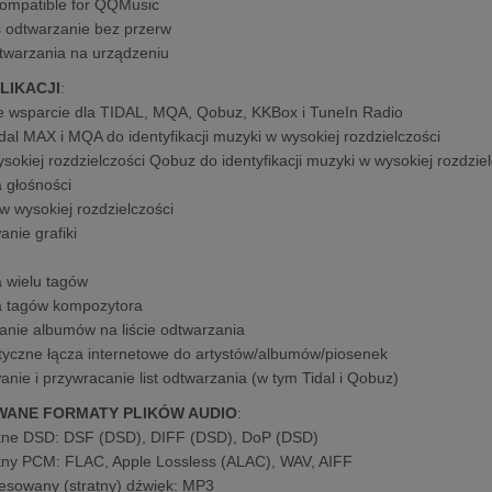
ompatible for QQMusic
 odtwarzanie bez przerw
dtwarzania na urządzeniu
LIKACJI
:
 wsparcie dla TIDAL, MQA, Qobuz, KKBox i TuneIn Radio
idal MAX i MQA do identyfikacji muzyki w wysokiej rozdzielczości
sokiej rozdzielczości Qobuz do identyfikacji muzyki w wysokiej rozdzie
a głośności
w wysokiej rozdzielczości
anie grafiki
 wielu tagów
 tagów kompozytora
nie albumów na liście odtwarzania
yczne łącza internetowe do artystów/albumów/piosenek
anie i przywracanie list odtwarzania (w tym Tidal i Qobuz)
WANE FORMATY PLIKÓW AUDIO
:
tne DSD: DSF (DSD), DIFF (DSD), DoP (DSD)
tny PCM: FLAC, Apple Lossless (ALAC), WAV, AIFF
sowany (stratny) dźwięk: MP3