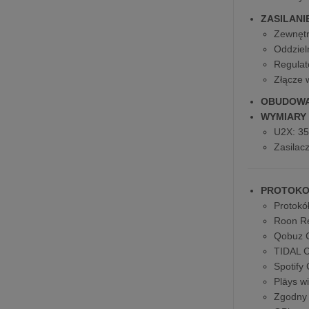
ZASILANI
Zewnętr
Oddziel
Regulat
Złącze 
OBUDOW
WYMIARY 
U2X: 35
Zasilac
PROTOKO
Protokó
Roon R
Qobuz 
TIDAL 
Spotify
Plāys w
Zgodny 