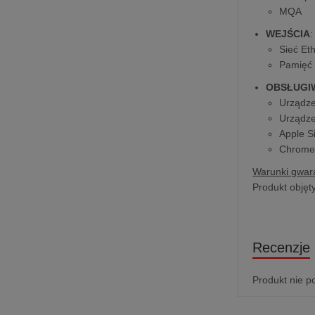
MQA
WEJŚCIA
:
Sieć Et
Pamięć 
OBSŁUGI
Urządze
Urządze
Apple S
Chrome
Warunki gwara
Produkt objęt
Recenzje
Produkt nie p