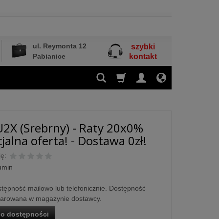
ul. Reymonta 12
szybki
Pabianice
kontakt
2X (Srebrny) - Raty 20x0%
jalna oferta! - Dostawa 0zł!
ę:
umin
tępność mailowo lub telefonicznie. Dostępność
larowana w magazynie dostawcy.
o dostępności