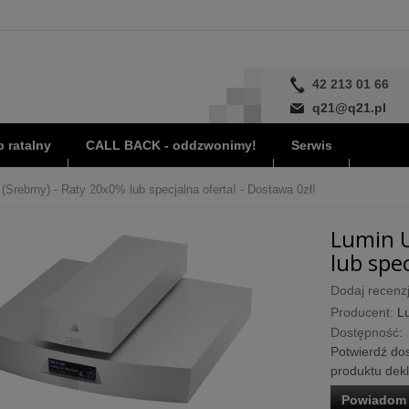
42 213 01 66
q21@q21.pl
 ratalny
CALL BACK - oddzwonimy!
Serwis
Srebrny) - Raty 20x0% lub specjalna oferta! - Dostawa 0zł!
Lumin U
lub spec
Dodaj recenzj
Producent:
L
Dostępność:
Potwierdź dos
produktu dek
Powiadom 