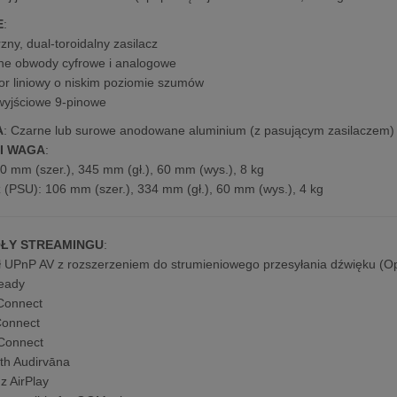
E
:
zny, dual-toroidalny zasilacz
ne obwody cyfrowe i analogowe
or liniowy o niskim poziomie szumów
wyjściowe 9-pinowe
A
: Czarne lub surowe anodowane aluminium (z pasującym zasilaczem)
I WAGA
:
0 mm (szer.), 345 mm (gł.), 60 mm (wys.), 8 kg
z (PSU): 106 mm (szer.), 334 mm (gł.), 60 mm (wys.), 4 kg
ŁY STREAMINGU
:
ł UPnP AV z rozszerzeniem do strumieniowego przesyłania dźwięku 
eady
Connect
Connect
 Connect
ith Audirvāna
z AirPlay