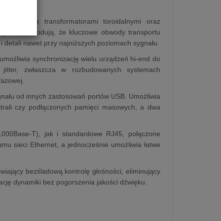
owej.
ji z dwoma transformatorami toroidalnymi oraz
logowej powodują, że kluczowe obwody transportu
 i detali nawet przy najniższych poziomach sygnału.
umożliwia synchronizację wielu urządzeń hi-end do
e jitter, zwłaszcza w rozbudowanych systemach
fazowej.
ygnału od innych zastosowań portów USB. Umożliwia
trali czy podłączonych pamięci masowych, a dwa
1000Base-T), jak i standardowe RJ45, połączone
mu sieci Ethernet, a jednocześnie umożliwia łatwe
ający bezśladową kontrolę głośności, eliminujący
lację dynamiki bez pogorszenia jakości dźwięku.