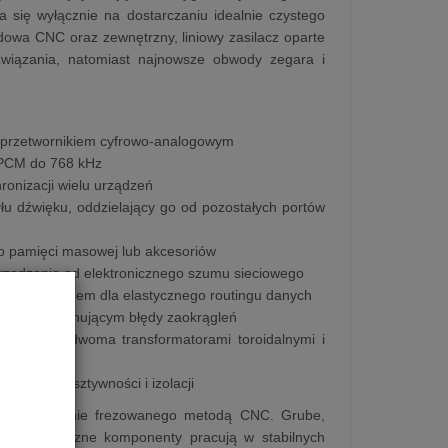
 się wyłącznie na dostarczaniu idealnie czystego
owa CNC oraz zewnętrzny, liniowy zasilacz oparte
związania, natomiast najnowsze obwody zegara i
m przetwornikiem cyfrowo-analogowym
 PCM do 768 kHz
ronizacji wielu urządzeń
u dźwięku, oddzielający go od pozostałych portów
do pamięci masowej lub akcesoriów
urządzenie od elektronicznego szumu sieciowego
wanym switchem dla elastycznego routingu danych
orytmie eliminującym błędy zaokrągleń
ie CNC z dwoma transformatorami toroidalnymi i
symalnej sztywności i izolacji
j, precyzyjnie frezowanego metodą CNC. Grube,
zemu wewnętrzne komponenty pracują w stabilnych