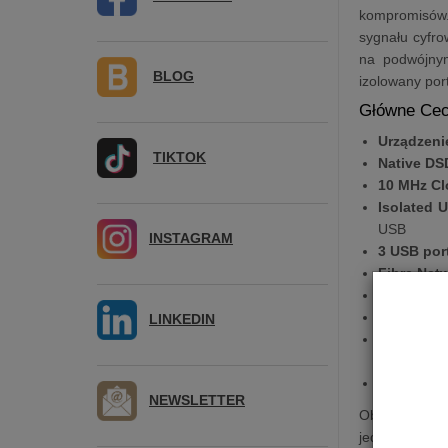
kompromisów. 
sygnału cyfr
na podwójnym
BLOG
izolowany port
Główne Cec
Urządzenie
TIKTOK
Native DS
10 MHz Cl
Isolated 
USB
INSTAGRAM
3 USB por
Fibre Net
Dual-Netwo
Leedh Pr
LINKEDIN
External 
liniowym 
Solid CNC
NEWSLETTER
Obudowa Lumi
jednolite śc