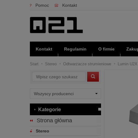
Pomoc
Kontakt
Kontakt
Regulamin
O firmie
Zakup
Start
Stereo
Odtwarzacze strumieniowe
Lumin U2X (
Wyszukaj
Kategorie
Strona główna
Stereo