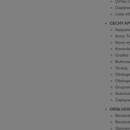
QPlay-c
Gapless
Lista o
CECHY AP
Natywne
Ikony T
Ikony wy
Kontrol
Grafika 
Buforow
Szukaj
Obsługa
Obsługa
Grupowa
Automat
Zapisyw
OBSŁUGI
Bezstra
Bezstra
Skompre