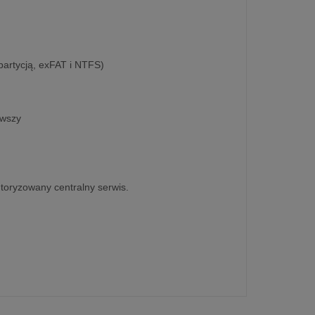
artycją, exFAT i NTFS)
owszy
utoryzowany centralny serwis.