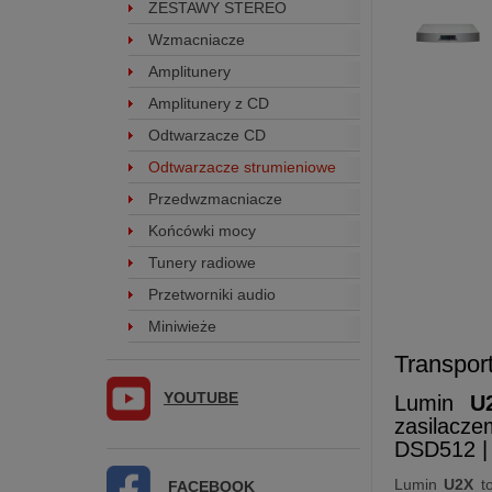
ZESTAWY STEREO
Wzmacniacze
Amplitunery
Amplitunery z CD
Odtwarzacze CD
Odtwarzacze strumieniowe
Przedwzmacniacze
Końcówki mocy
Tunery radiowe
Przetworniki audio
Miniwieże
Transpor
YOUTUBE
Lumin
U
zasilacze
DSD512 
Lumin
U2X
to
FACEBOOK