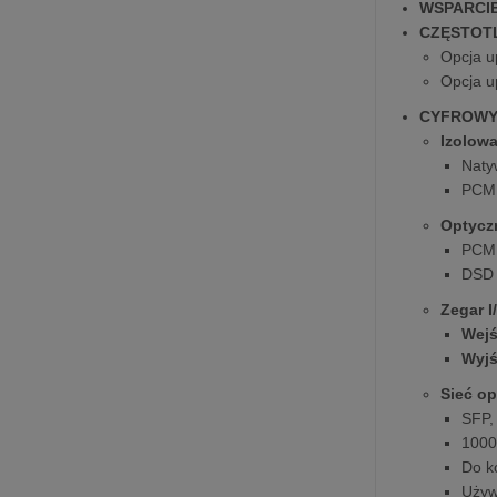
WSPARCI
CZĘSTOTL
Opcja u
Opcja u
CYFROWY
Izolow
Naty
PCM 
Optycz
PCM 
DSD 
Zegar I
Wejś
Wyjś
Sieć o
SFP,
1000
Do k
Używ