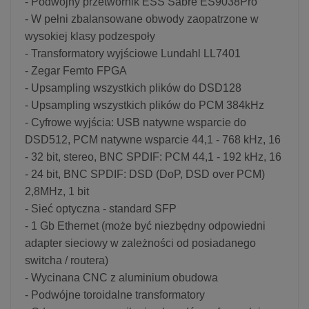
- Podwójny przetwornik ESS Sabre ES9038Pro
- W pełni zbalansowane obwody zaopatrzone w
wysokiej klasy podzespoły
- Transformatory wyjściowe Lundahl LL7401
- Zegar Femto FPGA
- Upsampling wszystkich plików do DSD128
- Upsampling wszystkich plików do PCM 384kHz
- Cyfrowe wyjścia: USB natywne wsparcie do
DSD512, PCM natywne wsparcie 44,1 - 768 kHz, 16
- 32 bit, stereo, BNC SPDIF: PCM 44,1 - 192 kHz, 16
- 24 bit, BNC SPDIF: DSD (DoP, DSD over PCM)
2,8MHz, 1 bit
- Sieć optyczna - standard SFP
- 1 Gb Ethernet (może być niezbędny odpowiedni
adapter sieciowy w zależności od posiadanego
switcha / routera)
- Wycinana CNC z aluminium obudowa
- Podwójne toroidalne transformatory