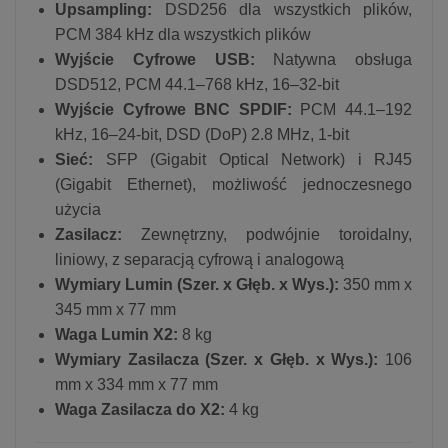
Upsampling:
DSD256 dla wszystkich plików,
PCM 384 kHz dla wszystkich plików
Wyjście Cyfrowe USB:
Natywna obsługa
DSD512, PCM 44.1–768 kHz, 16–32-bit
Wyjście Cyfrowe BNC SPDIF:
PCM 44.1–192
kHz, 16–24-bit, DSD (DoP) 2.8 MHz, 1-bit
Sieć:
SFP (Gigabit Optical Network) i RJ45
(Gigabit Ethernet), możliwość jednoczesnego
użycia
Zasilacz:
Zewnętrzny, podwójnie toroidalny,
liniowy, z separacją cyfrową i analogową
Wymiary Lumin (Szer. x Głęb. x Wys.):
350 mm x
345 mm x 77 mm
Waga Lumin X2
:
8 kg
Wymiary Zasilacza (Szer. x Głęb. x Wys.):
106
mm x 334 mm x 77 mm
Waga Zasilacza do X2:
4 kg