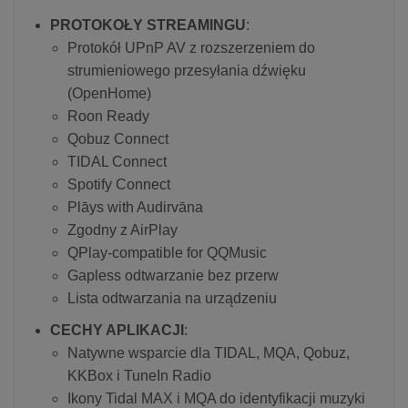
PROTOKOŁY STREAMINGU
:
Protokół UPnP AV z rozszerzeniem do
strumieniowego przesyłania dźwięku
(OpenHome)
Roon Ready
Qobuz Connect
TIDAL Connect
Spotify Connect
Plāys with Audirvāna
Zgodny z AirPlay
QPlay-compatible for QQMusic
Gapless odtwarzanie bez przerw
Lista odtwarzania na urządzeniu
CECHY APLIKACJI
:
Natywne wsparcie dla TIDAL, MQA, Qobuz,
KKBox i TuneIn Radio
Ikony Tidal MAX i MQA do identyfikacji muzyki