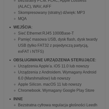
Bezstratny PCM: FLAC, Apple Lossless
(ALAC), WAV, AIFF
Skompresowany (stratny) dźwięk: MP3
MQA
WEJŚCIA
:
Sieć Ethernet RJ45 1000Base-T
Pamięć masowa USB, dysk flash, dysk twardy
USB (tylko FAT32 z pojedynczą partycją,
exFAT i NTFS)
OBSŁUGIWANE URZĄDZENIA STERUJĄCE
:
Urządzenia Apple'a. iOS 11.0 lub nowszy
Urządzenia z Androidem. Wymagany Android
6.0 (Marshmallow) lub nowszy
Apple Silicon. macOS 11 lub nowszy
Chromebook. Wymagany Google Play Store
INNE
Bezstratna cyfrowa regulacja głośności Leedh