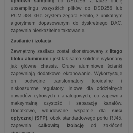
up/down sampling
do DSD256, a także opcję
upsamplingu wszystkich plików do DSD256 lub
PCM 384 kHz. System zegara Femto, z unikalnym
algorytmem dopasowanym do dyskretnego DAC,
zapewnia nieskazitelne taktowanie.
Zasilanie i izolacja
Zewnętrzny zasilacz został skonstruowany z
litego
bloku aluminium
i jest tak samo solidnie wykonany
jak główne chassis. Grube aluminiowe ścianki
zapewniają dodatkowe ekranowanie. Wykorzystuje
on podwójne transformatory toroidalne i
niskoszumne regulatory liniowe dla oddzielnych
obwodów cyfrowych i analogowych, co zapewnia
maksymalną czystość i separację kanałów.
Dodatkowo, wbudowane wsparcie dla
sieci
optycznej (SFP)
, obok standardowego portu RJ45,
zapewnia
całkowitą izolację
od zakłóceń
sieciowych.