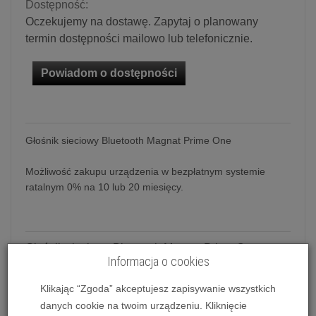
Dostępność:
Oczekujemy na dostawę. Zapytaj o planowany
termin dostępności mailowo lub telefonicznie.
Powiadom o dostępności
Głośnik sieciowy Bluetooth Magnat Prime One
Możliwość zakupu urządzenia w bezpłatnym systemie
ratalnym 0% na 10 lub 20 miesięcy.
Głośnik sieciowy Bluetooth Magnat Prime One
Informacja o cookies
Nazwa mówi wszystko: Magnat Prime One to numer
Klikając “Zgoda” akceptujesz zapisywanie wszystkich
1 nowej serii Connected Audio firmy Magnat. Tworzy
danych cookie na twoim urządzeniu. Kliknięcie