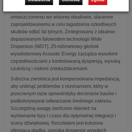
wypełniania pomieszczenia dźwiękiem dzięki
dedykowanemu przetwornikowi średniotonowemu
umieszczonemu we własnej obudowie, starannie
zaprojektowanemu w celu łagodzenia szkodliwych
skutków odbić fal tylnych. Zintegrowany z idealnie
dopasowanym falowodem technologii Wide
Dispersion (WDT), 25-milimetrowy głośnik
wysokotonowy Acoustic Energy zarządza wysokimi
częstotliwościami z kontrolowaną dyspersją, wysoką
czułością i niskimi zniekształceniami.
3-drożna zwrotnica jest kompensowana impedancją,
aby uniknąć problemów z rezonansem, który w
przeciwnym razie spowolniłyby docieranie basów i
podkolorywywał odtwarzanie średniego zakresu.
Szczególną uwagę zwrócono również na
wyrównanie fazy i czasu dla optymalnej integracji i
sceny dźwiękowej. Rezultatem jest kolumna
oferująca gładką, szeroką dyspersję wysokich