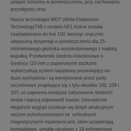
ustawić kolumny w pomieszczeniu, przy zachowaniu
przystępnej ceny.
Nasza technologia WDT (Wide Dispersion
TechnologyTM) z modelu AE1 Active została
zaadaptowana do linii 100, tworząc znacznie
ulepszoną dyspersję w pomieszczeniu dla 25-
milimetrowego głośnika wysokotonowego z miękką
kopułką. Przetworniki średnio-niskotonowe o
średnicy 110 mm z papierowymi stożkami
wykorzystują system napędowy pozwalający na
duże wychylenia i są wentylowane przez porty
szczelinowe znajdujące się z tyłu obudów 100, 109 i
107, co zapewnia mniejsze zabarwienie średnich
tonów i lepszą odpowiedź basów. Zewnętrznie
elegancki wygląd uzyskuje się dzięki atrakcyjnym
opcjom wykończeniowym ze schludnymi
magnetycznymi maskownicami, które uzupełniają
kompaktowe, smukłe obudowy z 18-milimetrowej