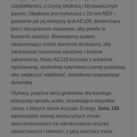
częstotliwości, z czystą średnicą i błyskawicznym
basem. Obudowa jest wykonana z 18 mm MDF i
podobnie jak jej mniejszy brat AE109, dostarczana
jest z obciążeniem masowym, aby pomóc w
tłumieniu wibracji. Wewnętrzny system
usztywniający został starannie dostrojony, aby
zredukować rezonanse obudowy i średnie
zabarwienia. Nowy AE120 korzysta z subtelnie
stylizowanej, dyskretnej satynowej czarnej podstawy,
aby zwiększyć stabilność, dodatkowo poprawiając
dynamikę.
Stylowa, potężna seria głośników dla każdego
entuzjasty sprzętu audio, uosabiająca wszystkie
cechy, z których słynie Acoustic Energy.
Seria 100
wprowadziła szereg ewolucyjnych zmian
skoncentrowanych na udoskonaleniu wrażeń
odsłuchowych i łatwości, z jaką słuchacz może