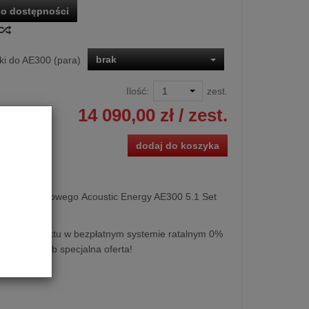
o dostępności
brak
i do AE300 (para)
Ilość:
zest.
14 090,00 zł
/ zest.
dodaj do koszyka
n kina domowego Acoustic Energy AE300 5.1 Set
kupu produktu w bezpłatnym systemie ratalnym 0%
0 miesięcy lub specjalna oferta!