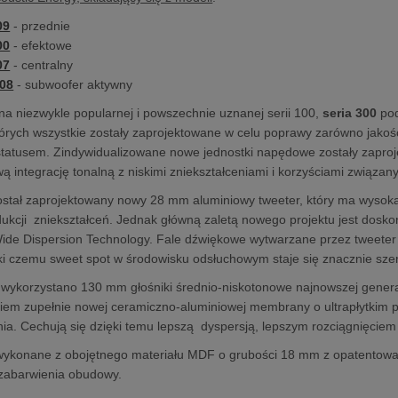
09
- przednie
00
- efektowe
07
- centralny
08
- subwoofer aktywny
 na niezwykle popularnej i powszechnie uznanej serii 100,
seria 300
pod
órych wszystkie zostały zaprojektowane w celu poprawy zarówno jakości d
statusem. Zindywidualizowane nowe jednostki napędowe zostały zapro
 integrację tonalną z niskimi zniekształceniami i korzyściami związa
 został zaprojektowany nowy 28 mm aluminiowy tweeter, który ma wysok
kcji zniekształceń. Jednak główną zaletą nowego projektu jest doskon
ide Dispersion Technology. Fale dźwiękowe wytwarzane przez tweeter
ki czemu sweet spot w środowisku odsłuchowym staje się znacznie szer
ykorzystano 130 mm głośniki średnio-niskotonowe najnowszej generac
niem zupełnie nowej ceramiczno-aluminiowej membrany o ultrapłytkim
ia. Cechują się dzięki temu lepszą dyspersją, lepszym rozciągnięcie
ykonane z obojętnego materiału MDF o grubości 18 mm z opatentowan
 zabarwienia obudowy.