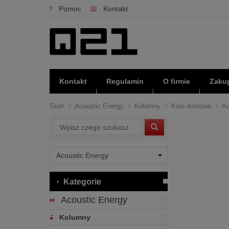
Pomoc
Kontakt
Kontakt
Regulamin
O firmie
Zakup
Start
Acoustic Energy
Kolumny
Kino domowe
Ac
Wyszukaj
Kategorie
Acoustic Energy
Kolumny