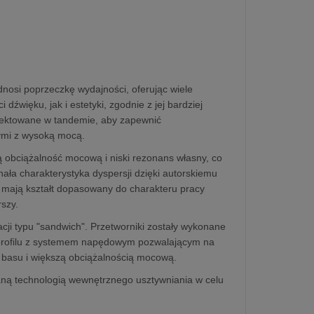
nosi poprzeczkę wydajności, oferując wiele
źwięku, jak i estetyki, zgodnie z jej bardziej
jektowane w tandemie, aby zapewnić
nymi z wysoką mocą.
ą obciążalność mocową i niski rezonans własny, co
ała charakterystyka dyspersji dzięki autorskiemu
 mają kształt dopasowany do charakteru pracy
szy.
ji typu "sandwich". Przetworniki zostały wykonane
 profilu z systemem napędowym pozwalającym na
m basu i większą obciążalnością mocową.
ą technologią wewnętrznego usztywniania w celu