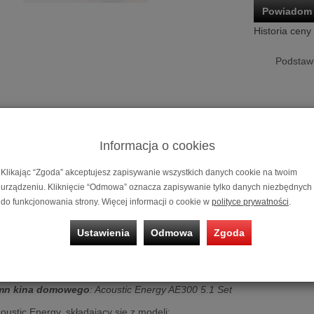
Powiadom 
Historia ceny
Podstawk
Informacja o cookies
Klikając “Zgoda” akceptujesz zapisywanie wszystkich danych cookie na twoim
urządzeniu. Kliknięcie “Odmowa” oznacza zapisywanie tylko danych niezbędnych
Zestaw kolum
do funkcjonowania strony. Więcej informacji o cookie w
polityce prywatności
.
(Biały połysk)
Ustawienia
Odmowa
Zgoda
Możliwość za
na 10, 20 i 3
mn kina domowego
: Acoustic Energy AE300 5.1 Set
oustic Energy, składający się z modeli
: