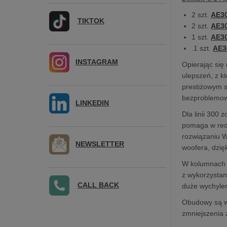
2 szt.
AE3
TIKTOK
2 szt.
AE3
1 szt.
AE3
.1 szt.
AE3
INSTAGRAM
Opierając się
ulepszeń, z kt
prestiżowym 
bezproblemową
LINKEDIN
Dla linii 300
pomaga w redu
rozwiązaniu W
NEWSLETTER
woofera, dzię
W kolumnach w
z wykorzysta
CALL BACK
duże wychylen
Obudowy są w
zmniejszenia