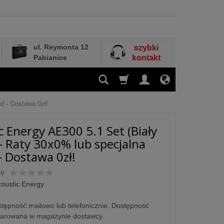
ul. Reymonta 12
szybki
Pabianice
kontakt
a! - Dostawa 0zł!
c Energy AE300 5.1 Set (Biały
 - Raty 30x0% lub specjalna
- Dostawa 0zł!
ę:
oustic Energy
tępność mailowo lub telefonicznie. Dostępność
larowana w magazynie dostawcy.