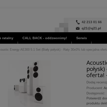
42 213 01 66
q21@q21.pl
 ratalny
CALL BACK - oddzwonimy!
Serwis
oustic Energy AE300 5.1 Set (Biały połysk) - Raty 30x0% lub specjalna ofert
Acousti
połysk)
oferta! 
Dodaj recenzj
Producent:
Ac
Dostępność:
Potwierdź dos
produktu dek