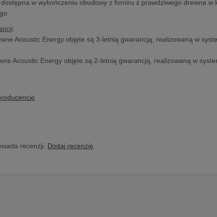
t dostępna w wykończeniu obudowy z forniru z prawdziwego drewna w kol
go.
ncji
:
wne Acoustic Energy objęte są 3-letnią gwarancją, realizowaną w syst
wne Acoustic Energy objęte są 2-letnią gwarancją, realizowaną w syst
producencie
osiada recenzji.
Dodaj recenzję