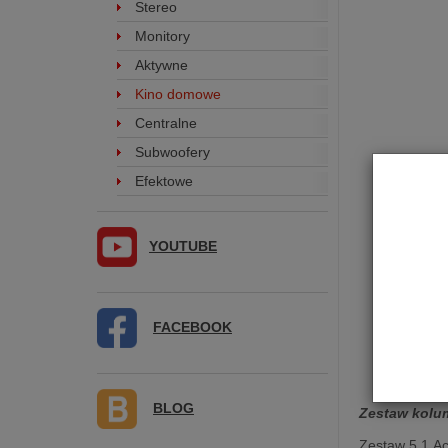
Stereo
Monitory
Aktywne
Kino domowe
Centralne
Subwoofery
Efektowe
YOUTUBE
FACEBOOK
BLOG
Zestaw kolu
Zestaw 5.1 Ac