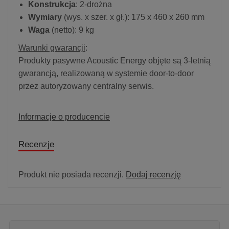
Konstrukcja
: 2-drożna
Wymiary
(wys. x szer. x gł.): 175 x 460 x 260 mm
Waga
(netto): 9 kg
Warunki gwarancji
:
Produkty pasywne Acoustic Energy objęte są 3-letnią
gwarancją, realizowaną w systemie door-to-door
przez autoryzowany centralny serwis.
Informacje o producencie
Recenzje
Produkt nie posiada recenzji.
Dodaj recenzję