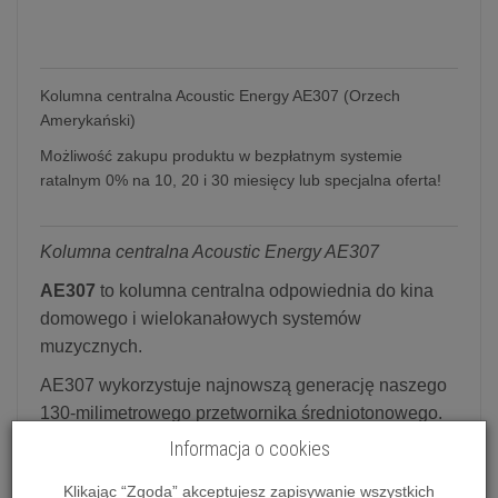
Kolumna centralna Acoustic Energy AE307 (Orzech
Amerykański)
Możliwość zakupu produktu w bezpłatnym systemie
ratalnym 0% na 10, 20 i 30 miesięcy lub specjalna oferta!
Kolumna centralna Acoustic Energy AE307
AE307
to kolumna centralna odpowiednia do kina
domowego i wielokanałowych systemów
muzycznych.
AE307 wykorzystuje najnowszą generację naszego
130-milimetrowego przetwornika średniotonowego.
Wyposażona w zupełnie nowy stożek ceramiczny z
Informacja o cookies
aluminium typu sandwich o ultrapłytkim profilu i
Klikając “Zgoda” akceptujesz zapisywanie wszystkich
ultrawysokiej mocy, system długiego wychylenia -