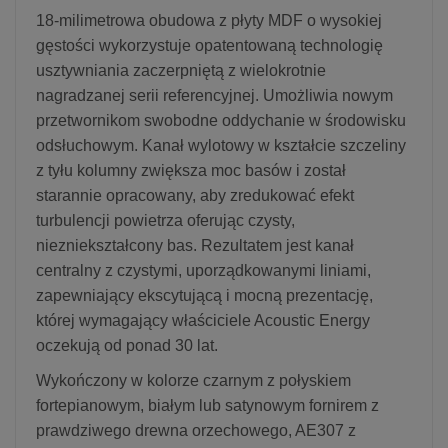
18-milimetrowa obudowa z płyty MDF o wysokiej
gęstości wykorzystuje opatentowaną technologię
usztywniania zaczerpniętą z wielokrotnie
nagradzanej serii referencyjnej. Umożliwia nowym
przetwornikom swobodne oddychanie w środowisku
odsłuchowym. Kanał wylotowy w kształcie szczeliny
z tyłu kolumny zwiększa moc basów i został
starannie opracowany, aby zredukować efekt
turbulencji powietrza oferując czysty,
niezniekształcony bas. Rezultatem jest kanał
centralny z czystymi, uporządkowanymi liniami,
zapewniający ekscytującą i mocną prezentację,
której wymagający właściciele Acoustic Energy
oczekują od ponad 30 lat.
Wykończony w kolorze czarnym z połyskiem
fortepianowym, białym lub satynowym fornirem z
prawdziwego drewna orzechowego, AE307 z