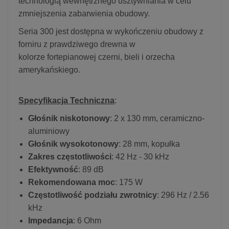
technologią wewnętrznego usztywniania w celu
zmniejszenia zabarwienia obudowy.
Seria 300 jest dostępna w wykończeniu obudowy z
forniru z prawdziwego drewna w
kolorze fortepianowej czerni, bieli i orzecha
amerykańskiego.
Specyfikacja Techniczna
:
Głośnik niskotonowy
: 2 x 130 mm, ceramiczno-
aluminiowy
Głośnik wysokotonowy
: 28 mm, kopułka
Zakres częstotliwości
: 42 Hz - 30 kHz
Efektywność
: 89 dB
Rekomendowana moc
: 175 W
Częstotliwość podziału zwrotnicy
: 296 Hz / 2.56
kHz
Impedancja
: 6 Ohm