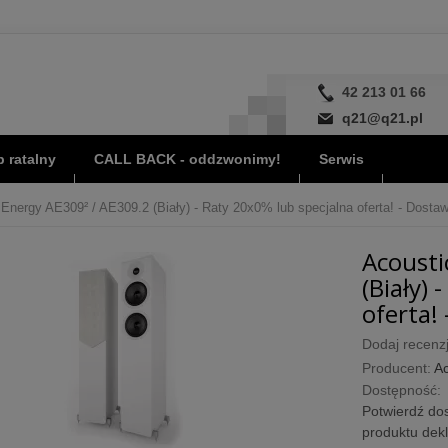
42 213 01 66
q21@q21.pl
 ratalny
CALL BACK - oddzwonimy!
Serwis
Energy AE309² / AE309.2 (Biały) - Raty 20x0% lub specjalna oferta! - Dostaw
Acousti
(Biały) 
oferta! 
Dodaj recenzj
Producent:
Ac
Dostępność:
Potwierdź dos
produktu dek