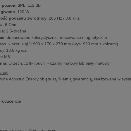
y poziom SPL
: 112 dB
ugiwana
: 120 W
wość podziału zwrotnicy
: 285 Hz / 3.8 kHz
ja
: 6 Ohm
ja
: 2.5-drożna
ce
: dopasowane kolorystycznie, mocowanie magnetyczne
wys. x szer. x gł.): 900 x 170 x 270 mm (wys. 920 mm z kolcami)
o): 18.5 kg /szt.
int M8
nia
: Orzech, „Silk-Touch” - czarny matowy lub biały matowy
ncji
:
wne Acoustic Energy objęte są 3-letnią gwarancją, realizowaną w syst
producencie
osiada recenzji.
Dodaj recenzję