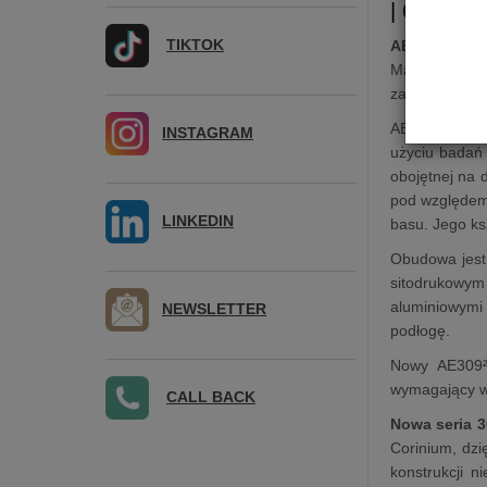
| 6 Ohm
TIKTOK
AE309²
(AE30
Ma ona nową 
zachowując j
AE309² wykorz
INSTAGRAM
użyciu badań 
obojętnej na 
pod względem 
LINKEDIN
basu. Jego ksz
Obudowa jest
sitodrukowym
aluminiowymi
NEWSLETTER
podłogę.
Nowy AE309² 
wymagający wł
CALL BACK
Nowa seria 3
Corinium, dz
konstrukcji n