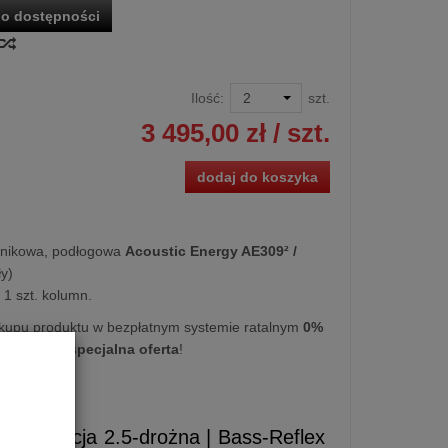
o dostępności
Ilość:
szt.
3 495,00 zł
/ szt.
dodaj do koszyka
śnikowa, podłogowa
Acoustic Energy AE309² /
ły)
1 szt. kolumn.
kupu produktu w bezpłatnym systemie ratalnym
0%
iesięcy
lub
specjalna oferta
!
.2
onstrukcja 2.5-drożna | Bass-Reflex