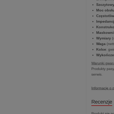
Szczytow
Moc obsł
Częstotli
Impedanc
Konstrukc
Maskowni
Wymiary
(
Waga
(nett
Kolce
: gw
Wykończe
Warunki gwara
Produkty pasy
serwis.
Informacje o 
Recenzje
Produkt nie p