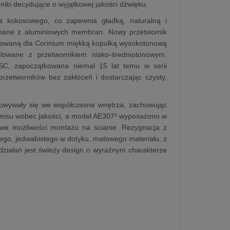
iki decydujące o wyjątkowej jakości dźwięku.
ha kokosowego, co zapewnia gładką, naturalną i
znane z aluminiowych membran. Nowy przetwornik
acowaną dla Corinium miękką kopułką wysokotonową
relowane z przetwornikiem nisko‑średniotonowym.
C, zapoczątkowana niemal 15 lat temu w serii
rzetworników bez zakłóceń i dostarczając czysty,
nowywały się we współczesne wnętrza, zachowując
omisu wobec jakości, a model AE307² wyposażono w
owe możliwości montażu na ścianie. Rezygnacja z
o, jedwabistego w dotyku, matowego materiału, z
ziałań jest świeży design o wyraźnym charakterze