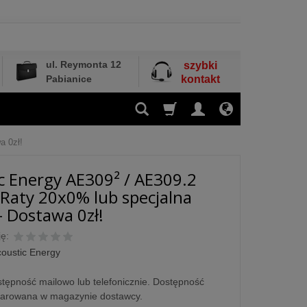
ul. Reymonta 12
szybki
Pabianice
kontakt
a 0zł!
c Energy AE309² / AE309.2
- Raty 20x0% lub specjalna
- Dostawa 0zł!
ę:
oustic Energy
tępność mailowo lub telefonicznie. Dostępność
larowana w magazynie dostawcy.