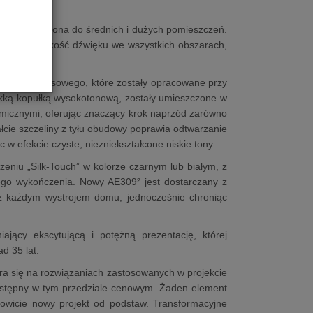
 przeznaczona do średnich i dużych pomieszczeń.
prawiono jakość dźwięku we wszystkich obszarach,
ierowo‑kokosowego, które zostały opracowane przy
iękką kopułką wysokotonową, zostały umieszczone w
umicznymi, oferując znaczący krok naprzód zarówno
ałcie szczeliny z tyłu obudowy poprawia odtwarzanie
 w efekcie czyste, niezniekształcone niskie tony.
iu „Silk‑Touch” w kolorze czarnym lub białym, z
ego wykończenia. Nowy AE309² jest dostarczany z
ę z każdym wystrojem domu, jednocześnie chroniąc
ający ekscytującą i potężną prezentację, której
d 35 lat.
a się na rozwiązaniach zastosowanych w projekcie
ostępny w tym przedziale cenowym. Żaden element
ałkowicie nowy projekt od podstaw. Transformacyjne