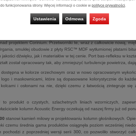
do funkcjonowania strony. Więcej informacji o cookie w
polityce prywatności
.
9.2) to nowa, smukła kolumna podłogowa o kompaktowych wymiarach,
Ustawienia
Odmowa
Zgoda
konstrukcję obudowy i nowe przetworniki, dzięki czemu znacząco po
ednak konkurencyjną cenę.
ystuje zupełnie nowe przetworniki nisko‑średniotonowe z włókna pap
nad projektem Corinium. Przetworniki te, wraz z całkowicie nową, m
drgania, smukłej obudowie z płyty RSC™ MDF wytłumionej płatami bit
jakości dźwięku, jak i materiałów w tej cenie. Port bas‑refleksu w kszt
tałt został opracowany tak, aby zmniejszyć turbulencje powietrza, dając
 dostępna w kolorze orzechowym oraz w nowo opracowanym wykończen
 logo i maskownicami, które są dopasowane kolorystycznie do każd
 kolcami i osłonami na nie, dzięki czemu z łatwością zintegruje si
to produkt o czystych, szlachetnych liniach wzorniczych, zapewni
aściciele kolumn Acoustic Energy oczekują od naszej firmy już od pona
00
stanowi kamień milowy w projektowaniu kolumn głośnikowych. Opier
ięki czemu średnia gama produktów osiągnęła poziom wcześniej nied
ie pochodzi z poprzedniej wersji serii 300, co pozwoliło stworzyć c