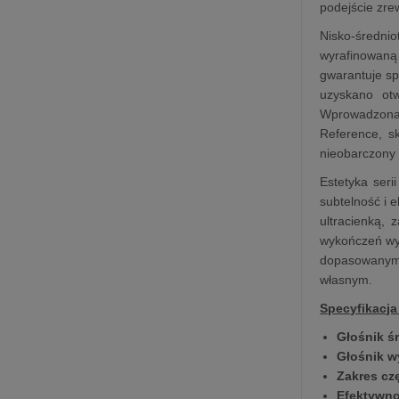
podejście zre
Nisko‑średni
wyrafinowaną
gwarantuje s
uzyskano otw
Wprowadzona
Reference, s
nieobarczony 
Estetyka ser
subtelność i
ultracienką,
wykończeń wy
dopasowanymi 
własnym.
Specyfikacja
Głośnik ś
Głośnik 
Zakres cz
Efektywn