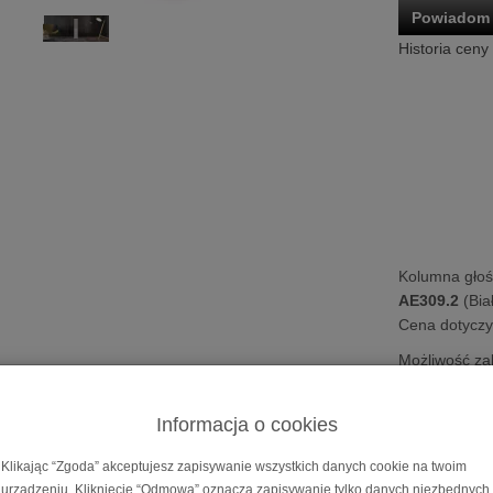
Powiadom 
Historia ceny
Kolumna gło
AE309.2
(Bia
Cena dotyczy 
Możliwość za
na
10 i 20 m
Informacja o cookies
 głośnikowa
Acoustic Energy AE309² / AE309
Klikając “Zgoda” akceptujesz zapisywanie wszystkich danych cookie na twoim
 Energy
AE309² / AE309.2
| Kolumna podłogowa | K
urządzeniu. Kliknięcie “Odmowa” oznacza zapisywanie tylko danych niezbędnych