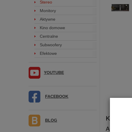
Stereo
Monitory
Aktywne
Kino domowe
Centralne
Subwoofery
Efektowe
YOUTUBE
FACEBOOK
Kolumna
BLOG
Acoustic