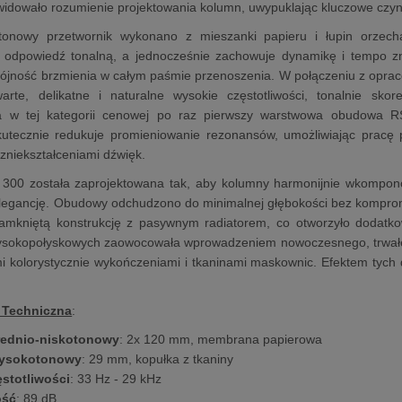
widowało rozumienie projektowania kolumn, uwypuklając kluczowe czynn
otonowy przetwornik wykonano z mieszanki papieru i łupin orzec
 odpowiedź tonalną, a jednocześnie zachowuje dynamikę i tempo 
pójność brzmienia w całym paśmie przenoszenia. W połączeniu z opr
arte, delikatne i naturalne wysokie częstotliwości, tonalnie sko
 w tej kategorii cenowej po raz pierwszy warstwowa obudowa RS
kutecznie redukuje promieniowanie rezonansów, umożliwiając pracę p
zniekształceniami dźwięk.
ii 300 została zaprojektowana tak, aby kolumny harmonijnie wkompo
 elegancję. Obudowy odchudzono do minimalnej głębokości bez kompr
 zamkniętą konstrukcję z pasywnym radiatorem, co otworzyło dodatk
sokopołyskowych zaowocowała wprowadzeniem nowoczesnego, trwałeg
kolorystycznie wykończeniami i tkaninami maskownic. Efektem tych d
 Techniczna
:
rednio-niskotonowy
: 2x 120 mm, membrana papierowa
wysokotonowy
: 29 mm, kopułka z tkaniny
ęstotliwości
: 33 Hz - 29 kHz
ość
: 89 dB