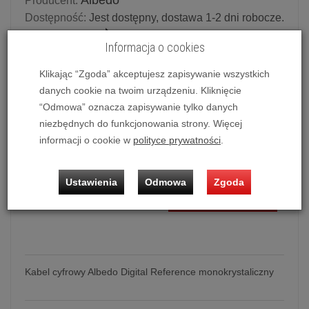
Albedo
Producent:
Dostępność:
Jest dostępny, dostawa 1-2 dni robocze.
Historia ceny
Informacja o cookies
Dostępne długości
Klikając “Zgoda” akceptujesz zapisywanie wszystkich
danych cookie na twoim urządzeniu. Kliknięcie
1.0 m
“Odmowa” oznacza zapisywanie tylko danych
niezbędnych do funkcjonowania strony. Więcej
Ilość:
szt.
informacji o cookie w
polityce prywatności
.
3 870,00 zł
/ szt.
Ustawienia
Odmowa
Zgoda
dodaj do koszyka
Kabel cyfrowy Albedo Digital Reference monokrystaliczny